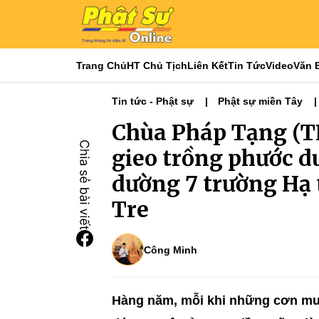
Trang Chủ
HT Chủ Tịch
Liên Kết
Tin Tức
Video
Văn 
Tin tức - Phật sự
Phật sự miền Tây
Phật giáo & đời sống
Phật giáo TP. H
Chùa Pháp Tạng (T
gieo trồng phước 
dường 7 trường Hạ 
Tre
Công Minh
Hàng năm, mỗi khi những cơn mư