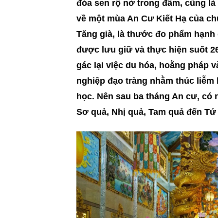
đóa sen rộ nở trong đầm, cũng là
về một mùa An Cư Kiết Hạ của ch
Tăng già, là thước đo phẩm hạnh 
được lưu giữ và thực hiện suốt 2
gác lại việc du hóa, hoằng pháp v
nghiệp đạo tràng nhằm thúc liễm b
học. Nên sau ba tháng An cư, có 
Sơ quả, Nhị quả, Tam quả đến Tứ