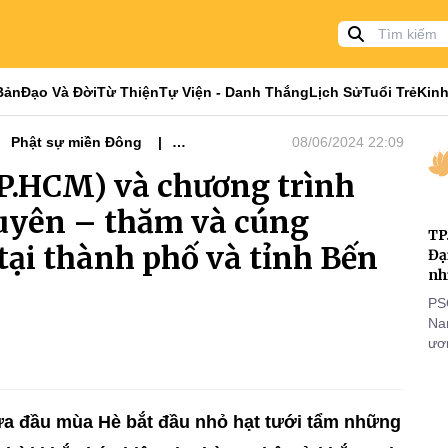
Bản
Đạo Và Đời
Từ Thiện
Tự Viện - Danh Thắng
Lịch Sử
Tuổi Trẻ
Kinh
Phật sự miền Đông
08/06/2024 22:09
CM
P.HCM) và chương trình
duyên – thăm và cúng
TP
tại thành phố và tỉnh Bến
Đạ
nh
PS
Nam
ươn
nhằ
gi
a đầu mùa Hè bắt đầu nhỏ hạt tưới tẩm những