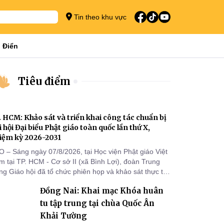
Tin theo khu vực
 Điển
Tiêu điểm
. HCM: Khảo sát và triển khai công tác chuẩn bị
i hội Đại biểu Phật giáo toàn quốc lần thứ X,
iệm kỳ 2026-2031
O – Sáng ngày 07/8/2026, tại Học viện Phật giáo Việt
 tại TP. HCM - Cơ sở II (xã Bình Lợi), đoàn Trung
g Giáo hội đã tổ chức phiên họp và khảo sát thực tế
m triển khai công tác chuẩn bị Đại hội Đại biểu Phật
Đồng Nai: Khai mạc Khóa huân
áo toàn quốc lần thứ X, nhiệm kỳ 2026-2031.
tu tập trung tại chùa Quốc Ân
Khải Tường