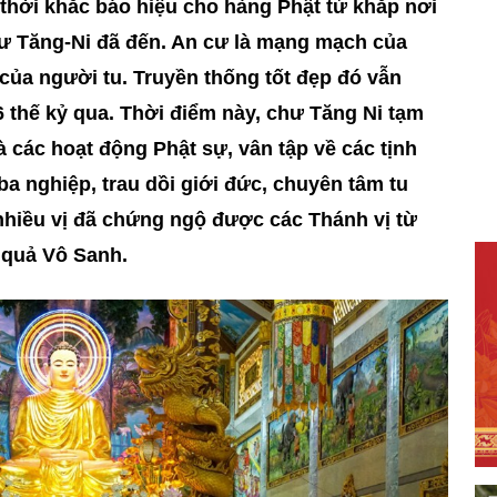
 thời khắc báo hiệu cho hàng Phật tử khắp nơi
ư Tăng-Ni đã đến. An cư là mạng mạch của
của người tu. Truyền thống tốt đẹp đó vẫn
6 thế kỷ qua. Thời điểm này, chư Tăng Ni tạm
à các hoạt động Phật sự, vân tập về các tịnh
a nghiệp, trau dồi giới đức, chuyên tâm tu
nhiều vị đã chứng ngộ được các Thánh vị từ
 quả Vô Sanh.