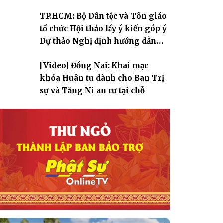
TP.HCM: Bộ Dân tộc và Tôn giáo
tổ chức Hội thảo lấy ý kiến góp ý
Dự thảo Nghị định hướng dẫn
thi hành Luật Tín ngưỡng, tôn
[Video] Đồng Nai: Khai mạc
giáo
khóa Huân tu dành cho Ban Trị
sự và Tăng Ni an cư tại chỗ