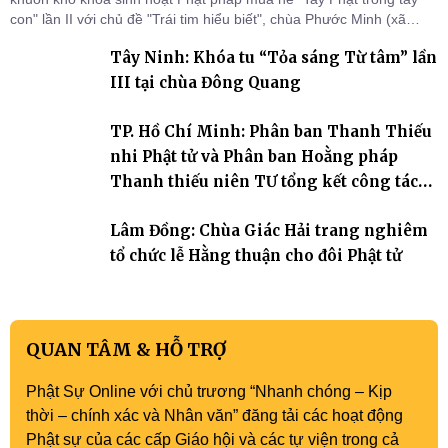
con" lần II với chủ đề "Trái tim hiểu biết", chùa Phước Minh (xã
Hàm Kiệm) đã trang nghiêm tổ chức lễ phát nguyện quy y Tam bảo
Tây Ninh: Khóa tu “Tỏa sáng Từ tâm” lần
cho hơn 60 tu sinh.
III tại chùa Đông Quang
TP. Hồ Chí Minh: Phân ban Thanh Thiếu
nhi Phật tử và Phân ban Hoằng pháp
Thanh thiếu niên TƯ tổng kết công tác
Phật sự nhiệm kỳ IX (2022 – 2027)
Lâm Đồng: Chùa Giác Hải trang nghiêm
tổ chức lễ Hằng thuận cho đôi Phật tử
QUAN TÂM & HỖ TRỢ
Phật Sự Online với chủ trương “Nhanh chóng – Kịp
thời – chính xác và Nhân văn” đăng tải các hoạt động
Phật sự của các cấp Giáo hội và các tự viện trong cả