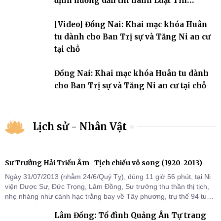
định hướng dẫn thi hành Luật Tín
ngưỡng, tôn giáo
[Video] Đồng Nai: Khai mạc khóa Huân
tu dành cho Ban Trị sự và Tăng Ni an cư
tại chỗ
Đồng Nai: Khai mạc khóa Huân tu dành
cho Ban Trị sự và Tăng Ni an cư tại chỗ
Lịch sử - Nhân Vật
Sư Trưởng Hải Triều Âm- Tịch chiếu vô song (1920-2013)
Ngày 31/07/2013 (nhằm 24/6/Quý Tỵ), đúng 11 giờ 56 phút, tại Ni
viện Dược Sư, Đức Trọng, Lâm Đồng, Sư trưởng thu thần thị tịch,
nhẹ nhàng như cánh hạc trắng bay về Tây phương, trụ thế 94 tuổi
đời, 60 hạ lạp.
Lâm Đồng: Tổ đình Quảng Ân Tự trang