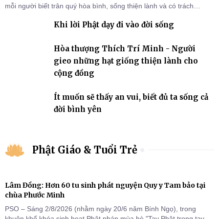
mỗi người biết trân quý hòa bình, sống thiện lành và có trách
nhiệm với quê hương, đất nước.
Khi lời Phật dạy đi vào đời sống
Hòa thượng Thích Trí Minh - Người
gieo những hạt giống thiện lành cho
cộng đồng
Ít muốn sẽ thấy an vui, biết đủ ta sống cả
đời bình yên
Phật Giáo & Tuổi Trẻ
Lâm Đồng: Hơn 60 tu sinh phát nguyện Quy y Tam bảo tại
chùa Phước Minh
PSO – Sáng 2/8/2026 (nhằm ngày 20/6 năm Bính Ngọ), trong
khuôn khổ khóa sinh hoạt Phật pháp mùa hè "Tay Phật trong tay