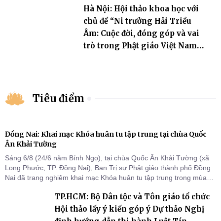
Hà Nội: Hội thảo khoa học với
chủ đề “Ni trưởng Hải Triều
Âm: Cuộc đời, đóng góp và vai
trò trong Phật giáo Việt Nam
đương đại”
Tiêu điểm
Đồng Nai: Khai mạc Khóa huân tu tập trung tại chùa Quốc
Ân Khải Tường
Sáng 6/8 (24/6 năm Bính Ngọ), tại chùa Quốc Ân Khải Tường (xã
Long Phước, TP. Đồng Nai), Ban Trị sự Phật giáo thành phố Đồng
Nai đã trang nghiêm khai mạc Khóa huân tu tập trung trong mùa
An cư kiết hạ Phật lịch 2570 dành cho chư Tăng hành giả an cư tại
TP.HCM: Bộ Dân tộc và Tôn giáo tổ chức
chỗ khu vực VII, VIII và trường hạ chùa Quốc Ân Khải Tường.
Hội thảo lấy ý kiến góp ý Dự thảo Nghị