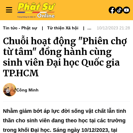
Tin tức - Phật sự
Từ thiện Xã hội
10/12/2023 21:28
Phật giáo & tuổi trẻ
Chuỗi hoạt động "Phiên chợ
Phật giáo TP. HCM
Ni giới
từ tâm" đồng hành cùng
sinh viên Đại học Quốc gia
TP.HCM
Công Minh
Nhằm giảm bớt áp lực đời sống vật chất lẫn tinh
thần cho sinh viên đang theo học tại các trường
trong khối Đại học. Sáng ngày 10/12/2023, tại