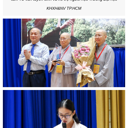
KHXH&NV TP.HCM