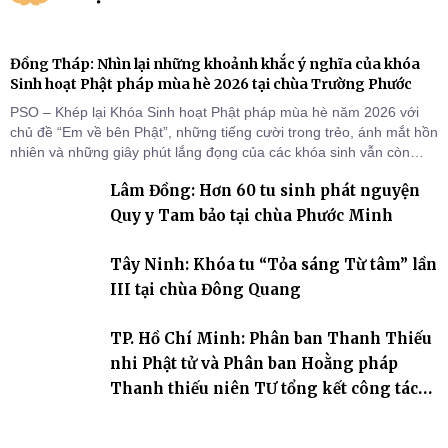
Đồng Tháp: Nhìn lại những khoảnh khắc ý nghĩa của khóa
Sinh hoạt Phật pháp mùa hè 2026 tại chùa Trường Phước
PSO – Khép lại Khóa Sinh hoạt Phật pháp mùa hè năm 2026 với
chủ đề “Em về bên Phật”, những tiếng cười trong trẻo, ánh mắt hồn
nhiên và những giây phút lắng đọng của các khóa sinh vẫn còn
đọng lại dưới mái chùa Trường Phước (xã Tân Hương, tỉnh Đồng
Lâm Đồng: Hơn 60 tu sinh phát nguyện
Tháp). Những tuần tu học ngắn ngủi nhưng đã trở thành hành
trang quý báu, gieo những hạt giống thiện l
Quy y Tam bảo tại chùa Phước Minh
Tây Ninh: Khóa tu “Tỏa sáng Từ tâm” lần
III tại chùa Đông Quang
TP. Hồ Chí Minh: Phân ban Thanh Thiếu
nhi Phật tử và Phân ban Hoằng pháp
Thanh thiếu niên TƯ tổng kết công tác
Phật sự nhiệm kỳ IX (2022 – 2027)