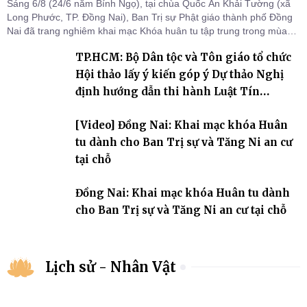
Sáng 6/8 (24/6 năm Bính Ngọ), tại chùa Quốc Ân Khải Tường (xã
Long Phước, TP. Đồng Nai), Ban Trị sự Phật giáo thành phố Đồng
Nai đã trang nghiêm khai mạc Khóa huân tu tập trung trong mùa
An cư kiết hạ Phật lịch 2570 dành cho chư Tăng hành giả an cư tại
TP.HCM: Bộ Dân tộc và Tôn giáo tổ chức
chỗ khu vực VII, VIII và trường hạ chùa Quốc Ân Khải Tường.
Hội thảo lấy ý kiến góp ý Dự thảo Nghị
định hướng dẫn thi hành Luật Tín
ngưỡng, tôn giáo
[Video] Đồng Nai: Khai mạc khóa Huân
tu dành cho Ban Trị sự và Tăng Ni an cư
tại chỗ
Đồng Nai: Khai mạc khóa Huân tu dành
cho Ban Trị sự và Tăng Ni an cư tại chỗ
Lịch sử - Nhân Vật