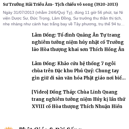
Sư Trưởng Hải Triều Âm- Tịch chiếu vô song (1920-2013)
Ngày 31/07/2013 (nhằm 24/6/Quý Tỵ), đúng 11 giờ 56 phút, tại Ni
viện Dược Sư, Đức Trọng, Lâm Đồng, Sư trưởng thu thần thị tịch,
nhẹ nhàng như cánh hạc trắng bay về Tây phương, trụ thế 94 tuổi
đời, 60 hạ lạp.
Lâm Đồng: Tổ đình Quảng Ân Tự trang
nghiêm tưởng niệm húy nhật cố Trưởng
lão Hòa thượng khai sơn Thích Hồng Ân
Lâm Đồng: Khảo cứu hệ thống 7 ngôi
chùa trên Đặc khu Phú Quý: Chung tay
gìn giữ di sản văn hóa Phật giáo nơi biển
đảo
[Video] Đồng Tháp: Chùa Linh Quang
trang nghiêm tưởng niệm Húy kị lần thứ
XVIII cố Hòa thượng Thích Nhuận Hiền