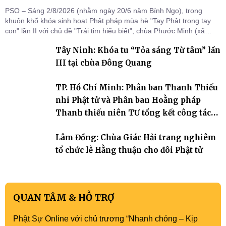
PSO – Sáng 2/8/2026 (nhằm ngày 20/6 năm Bính Ngọ), trong
khuôn khổ khóa sinh hoạt Phật pháp mùa hè "Tay Phật trong tay
con" lần II với chủ đề "Trái tim hiểu biết", chùa Phước Minh (xã
Hàm Kiệm) đã trang nghiêm tổ chức lễ phát nguyện quy y Tam bảo
Tây Ninh: Khóa tu “Tỏa sáng Từ tâm” lần
cho hơn 60 tu sinh.
III tại chùa Đông Quang
TP. Hồ Chí Minh: Phân ban Thanh Thiếu
nhi Phật tử và Phân ban Hoằng pháp
Thanh thiếu niên TƯ tổng kết công tác
Phật sự nhiệm kỳ IX (2022 – 2027)
Lâm Đồng: Chùa Giác Hải trang nghiêm
tổ chức lễ Hằng thuận cho đôi Phật tử
QUAN TÂM & HỖ TRỢ
Phật Sự Online với chủ trương “Nhanh chóng – Kịp