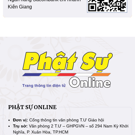
Kiên Giang
PHẬT SỰ ONLINE
Đơn vị:
Cổng thông tin văn phòng T.Ư Giáo hội
Trụ sở:
Văn phòng 2 T.Ư – GHPGVN – số 294 Nam Kỳ Khởi
Nghĩa, P. Xuân Hòa, TP.HCM