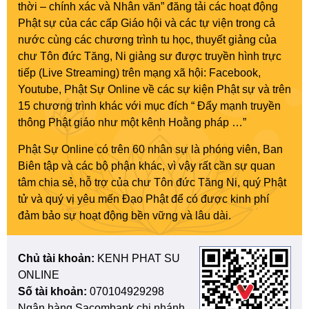
thời – chính xác và Nhân văn” đăng tải các hoạt động
Phật sự của các cấp Giáo hội và các tự viện trong cả
nước cùng các chương trình tu học, thuyết giảng của
chư Tôn đức Tăng, Ni giảng sư được truyền hình trực
tiếp (Live Streaming) trên mạng xã hội: Facebook,
Youtube, Phật Sự Online về các sự kiện Phật sự và trên
15 chương trình khác với mục đích “ Đẩy mạnh truyền
thông Phật giáo như một kênh Hoằng pháp …”
Phật Sự Online có trên 60 nhân sự là phóng viên, Ban
Biên tập và các bộ phận khác, vì vậy rất cần sự quan
tâm chia sẻ, hỗ trợ của chư Tôn đức Tăng Ni, quý Phật
tử và quý vị yêu mến Đạo Phật để có được kinh phí
đảm bảo sự hoạt động bền vững và lâu dài.
Chủ tài khoản:
KENH PHAT SU
ONLINE
Số tài khoản:
070104929298
Ngân hàng Sacombank chi nhánh