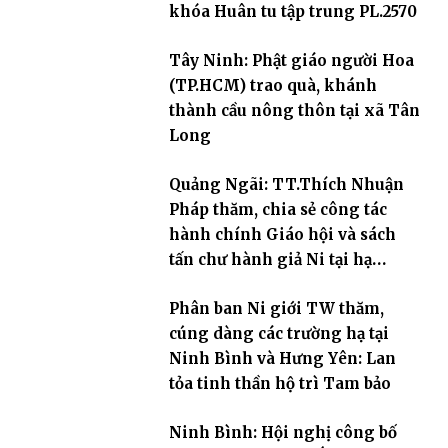
khóa Huân tu tập trung PL.2570
Tây Ninh: Phật giáo người Hoa
(TP.HCM) trao quà, khánh
thành cầu nông thôn tại xã Tân
Long
Quảng Ngãi: TT.Thích Nhuận
Pháp thăm, chia sẻ công tác
hành chính Giáo hội và sách
tấn chư hành giả Ni tại hạ
trường an cư Phân ban Ni giới
Phân ban Ni giới TW thăm,
tỉnh
cúng dàng các trường hạ tại
Ninh Bình và Hưng Yên: Lan
tỏa tinh thần hộ trì Tam bảo
Ninh Bình: Hội nghị công bố