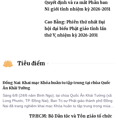
Quyết định và ra mắt Phân ban
Ni giới tỉnh nhiệm kỳ 2026-2031
Cao Bằng: Phiên thứ nhất Đại
hội đại biểu Phật giáo tỉnh lần
thứ V, nhiệm kỳ 2026-2031
Tiêu điểm
Đồng Nai: Khai mạc Khóa huân tu tập trung tại chùa Quốc
Ân Khải Tường
Sáng 6/8 (24/6 năm Bính Ngọ), tại chùa Quốc Ân Khải Tường (xã
Long Phước, TP. Đồng Nai), Ban Trị sự Phật giáo thành phố Đồng
Nai đã trang nghiêm khai mạc Khóa huân tu tập trung trong mùa
An cư kiết hạ Phật lịch 2570 dành cho chư Tăng hành giả an cư tại
TP.HCM: Bộ Dân tộc và Tôn giáo tổ chức
chỗ khu vực VII, VIII và trường hạ chùa Quốc Ân Khải Tường.