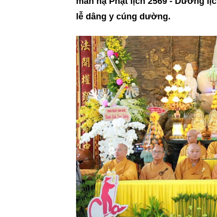
mãn hạ Phật lịch 2569 - Dương lịc
lễ dâng y cúng dường.