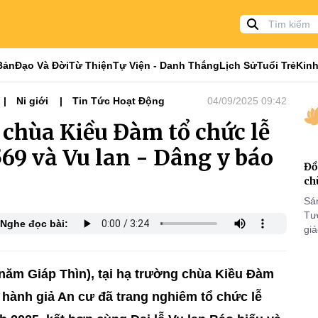
Bản
Đạo Và Đời
Từ Thiện
Tự Viện - Danh Thắng
Lịch Sử
Tuổi Trẻ
Kinh
Ni giới
Tin Tức Hoạt Động
04/09/2025 09:42
chùa Kiều Đàm tổ chức lễ
69 và Vu lan - Dâng y báo
Đồ
ch
Sá
Tư
Nghe đọc bài:
gi
Khó
25
VI
năm Giáp Thìn), tại hạ trường chùa Kiều Đàm
hành giả An cư đã trang nghiêm tổ chức lễ