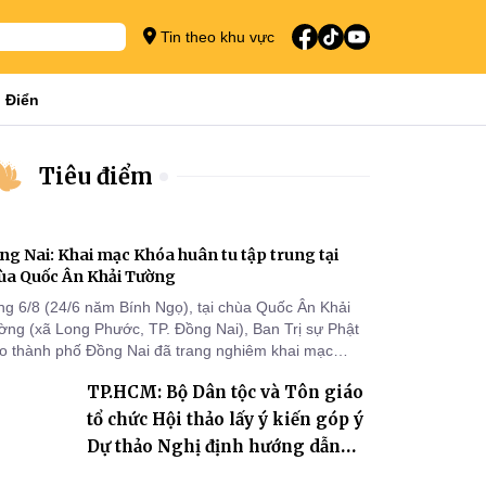
Tin theo khu vực
 Điển
Tiêu điểm
ng Nai: Khai mạc Khóa huân tu tập trung tại
ùa Quốc Ân Khải Tường
ng 6/8 (24/6 năm Bính Ngọ), tại chùa Quốc Ân Khải
ờng (xã Long Phước, TP. Đồng Nai), Ban Trị sự Phật
áo thành phố Đồng Nai đã trang nghiêm khai mạc
a huân tu tập trung trong mùa An cư kiết hạ Phật lịch
TP.HCM: Bộ Dân tộc và Tôn giáo
70 dành cho chư Tăng hành giả an cư tại chỗ khu vực
I, VIII và trường hạ chùa Quốc Ân Khải Tường.
tổ chức Hội thảo lấy ý kiến góp ý
Dự thảo Nghị định hướng dẫn
thi hành Luật Tín ngưỡng, tôn