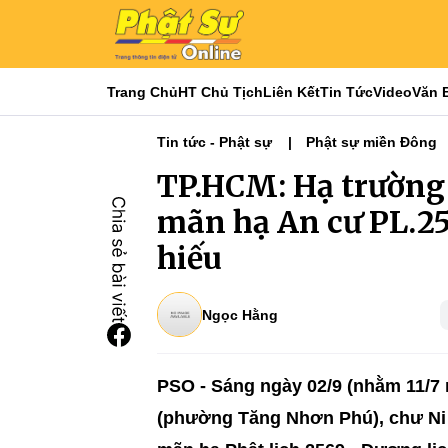
Trang Chủ
HT Chủ Tịch
Liên Kết
Tin Tức
Video
Văn 
Tin tức - Phật sự
Phật sự miền Đông
TP.HCM: Hạ trường 
mãn hạ An cư PL.25
hiếu
Ngọc Hằng
PSO - Sáng ngày 02/9 (nhằm 11/7 
(phường Tăng Nhơn Phú), chư Ni 