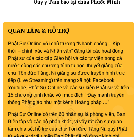
Quy y Tam bảo tại chùa Phước Minh
QUAN TÂM & HỖ TRỢ
Phật Sự Online với chủ trương “Nhanh chóng – Kịp
thời – chính xác và Nhân văn” đăng tải các hoạt động
Phật sự của các cấp Giáo hội và các tự viện trong cả
nước cùng các chương trình tu học, thuyết giảng của
chư Tôn đức Tăng, Ni giảng sư được truyền hình trực
tiếp (Live Streaming) trên mạng xã hội: Facebook,
Youtube, Phật Sự Online về các sự kiện Phật sự và trên
15 chương trình khác với mục đích “ Đẩy mạnh truyền
thông Phật giáo như một kênh Hoằng pháp …”
Phật Sự Online có trên 60 nhân sự là phóng viên, Ban
Biên tập và các bộ phận khác, vì vậy rất cần sự quan
tâm chia sẻ, hỗ trợ của chư Tôn đức Tăng Ni, quý Phật
tử và quý vị yêu mến Đạo Phật để có được kinh phí