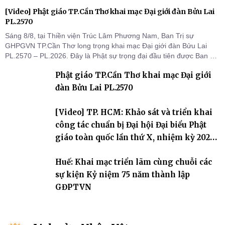
[Video] Phật giáo TP.Cần Thơ khai mạc Đại giới đàn Bửu Lai
PL.2570
Sáng 8/8, tại Thiền viện Trúc Lâm Phương Nam, Ban Trị sự
GHPGVN TP.Cần Thơ long trọng khai mạc Đại giới đàn Bửu Lai
PL.2570 – PL.2026. Đây là Phật sự trọng đại đầu tiên được Ban Trị
sự triển khai sau thành công của Đại hội Phật giáo thành phố lần
Phật giáo TP.Cần Thơ khai mạc Đại giới
thứ I, thể hiện sự quan tâm đối với công tác truyền giới, đào tạo
Tăng tài và tiếp nối mạng mạch Tăng-g
đàn Bửu Lai PL.2570
[Video] TP. HCM: Khảo sát và triển khai
công tác chuẩn bị Đại hội Đại biểu Phật
giáo toàn quốc lần thứ X, nhiệm kỳ 2026-
2031
Huế: Khai mạc triển lãm cùng chuỗi các
sự kiện Kỷ niệm 75 năm thành lập
GĐPTVN