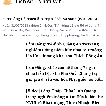
Lịch sử - Nhân Vật
Sư Trưởng Hải Triều Âm- Tịch chiếu vô song (1920-2013)
Ngày 31/07/2013 (nhằm 24/6/Quý Tỵ), đúng 11 giờ 56 phút, tại Ni
viện Dược Sư, Đức Trọng, Lâm Đồng, Sư trưởng thu thần thị tịch,
nhẹ nhàng như cánh hạc trắng bay về Tây phương, trụ thế 94 tuổi
đời, 60 hạ lạp.
Lâm Đồng: Tổ đình Quảng Ân Tự trang
nghiêm tưởng niệm húy nhật cố Trưởng
lão Hòa thượng khai sơn Thích Hồng Ân
Lâm Đồng: Khảo cứu hệ thống 7 ngôi
chùa trên Đặc khu Phú Quý: Chung tay
gìn giữ di sản văn hóa Phật giáo nơi biển
đảo
[Video] Đồng Tháp: Chùa Linh Quang
trang nghiêm tưởng niệm Húy kị lần thứ
XVIII cố Hòa thượng Thích Nhuận Hiền