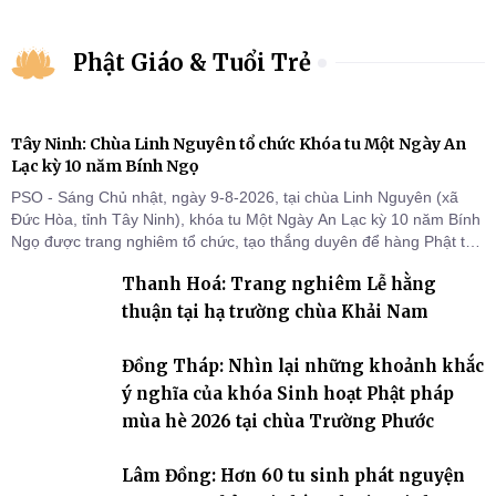
Phật Giáo & Tuổi Trẻ
Tây Ninh: Chùa Linh Nguyên tổ chức Khóa tu Một Ngày An
Lạc kỳ 10 năm Bính Ngọ
PSO - Sáng Chủ nhật, ngày 9-8-2026, tại chùa Linh Nguyên (xã
Đức Hòa, tỉnh Tây Ninh), khóa tu Một Ngày An Lạc kỳ 10 năm Bính
Ngọ được trang nghiêm tổ chức, tạo thắng duyên để hàng Phật tử
tại gia trở về nương tựa Tam bảo, lắng đọng thân tâm và vun bồi
Thanh Hoá: Trang nghiêm Lễ hằng
đời sống thiện lành.
thuận tại hạ trường chùa Khải Nam
Đồng Tháp: Nhìn lại những khoảnh khắc
ý nghĩa của khóa Sinh hoạt Phật pháp
mùa hè 2026 tại chùa Trường Phước
Lâm Đồng: Hơn 60 tu sinh phát nguyện