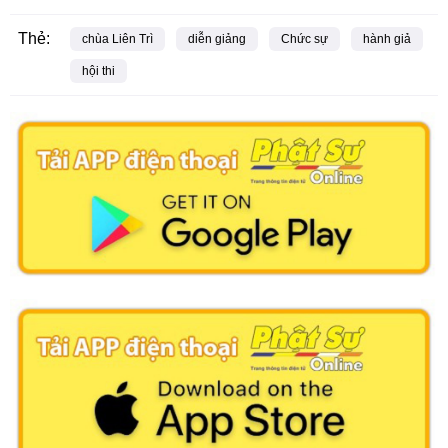
Thẻ:
chùa Liên Trì
diễn giảng
Chức sự
hành giả
hội thi