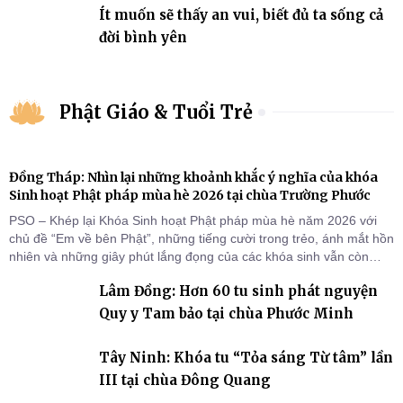
Ít muốn sẽ thấy an vui, biết đủ ta sống cả
đời bình yên
Phật Giáo & Tuổi Trẻ
Đồng Tháp: Nhìn lại những khoảnh khắc ý nghĩa của khóa
Sinh hoạt Phật pháp mùa hè 2026 tại chùa Trường Phước
PSO – Khép lại Khóa Sinh hoạt Phật pháp mùa hè năm 2026 với
chủ đề “Em về bên Phật”, những tiếng cười trong trẻo, ánh mắt hồn
nhiên và những giây phút lắng đọng của các khóa sinh vẫn còn
đọng lại dưới mái chùa Trường Phước (xã Tân Hương, tỉnh Đồng
Lâm Đồng: Hơn 60 tu sinh phát nguyện
Tháp). Những tuần tu học ngắn ngủi nhưng đã trở thành hành
trang quý báu, gieo những hạt giống thiện l
Quy y Tam bảo tại chùa Phước Minh
Tây Ninh: Khóa tu “Tỏa sáng Từ tâm” lần
III tại chùa Đông Quang