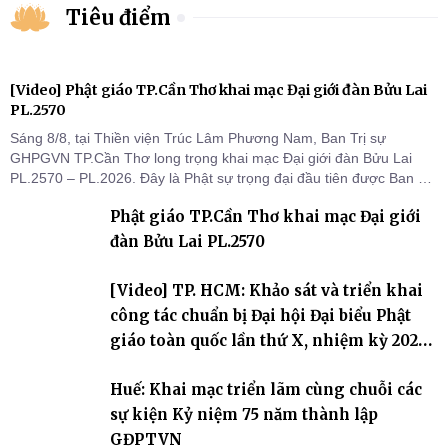
Tiêu điểm
[Video] Phật giáo TP.Cần Thơ khai mạc Đại giới đàn Bửu Lai
PL.2570
Sáng 8/8, tại Thiền viện Trúc Lâm Phương Nam, Ban Trị sự
GHPGVN TP.Cần Thơ long trọng khai mạc Đại giới đàn Bửu Lai
PL.2570 – PL.2026. Đây là Phật sự trọng đại đầu tiên được Ban Trị
sự triển khai sau thành công của Đại hội Phật giáo thành phố lần
Phật giáo TP.Cần Thơ khai mạc Đại giới
thứ I, thể hiện sự quan tâm đối với công tác truyền giới, đào tạo
Tăng tài và tiếp nối mạng mạch Tăng-g
đàn Bửu Lai PL.2570
[Video] TP. HCM: Khảo sát và triển khai
công tác chuẩn bị Đại hội Đại biểu Phật
giáo toàn quốc lần thứ X, nhiệm kỳ 2026-
2031
Huế: Khai mạc triển lãm cùng chuỗi các
sự kiện Kỷ niệm 75 năm thành lập
GĐPTVN