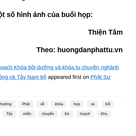
một số hình ảnh của buổi họp:
Thiện Tâm
Theo: huongdanphattu.vn
oạch Khóa bồi dưỡng và khóa tu chuyên nghành
ông và Tây Nam bộ
appeared first on
Phật Sự
hướng
Phật
về
khóa
họp
và
bối
Tây
miền
chuyển
Kè
hoạch
Khu