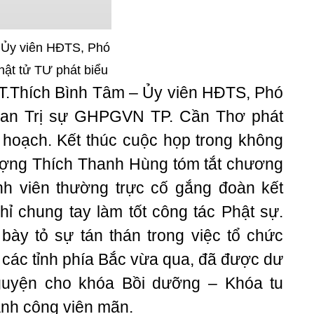
 Ủy viên HĐTS, Phó
ật tử TƯ phát biểu
TT.Thích Bình Tâm – Ủy viên HĐTS, Phó
Ban Trị sự GHPGVN TP. Cần Thơ phát
 hoạch.
Kết thúc cuộc họp trong không
hượng Thích Thanh Hùng tóm tắt chương
ành viên thường trực cố gắng đoàn kết
hỉ chung tay làm tốt công tác Phật sự.
bày tỏ sự tán thán trong việc tổ chức
o các tỉnh phía Bắc vừa qua, đã được dư
guyện cho khóa Bồi dưỡng – Khóa tu
nh công viên mãn.