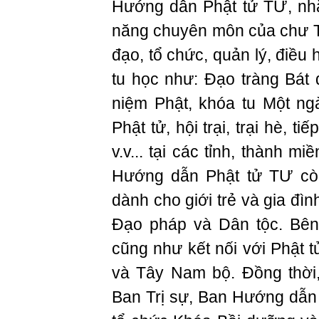
Hướng dẫn Phật tử TƯ, nhằ
năng chuyên môn của chư Tă
đạo, tổ chức, quản lý, điều
tu học như: Đạo tràng Bát q
niệm Phật, khóa tu Một ng
Phật tử, hội trại, trại hè, t
v.v... tại các tỉnh, thành 
Hướng dẫn Phật tử TƯ còn
dành cho giới trẻ và gia đìn
Đạo pháp và Dân tộc. Bên
cũng như kết nối với Phật t
và Tây Nam bộ. Đồng thời
Ban Trị sự, Ban Hướng dẫ