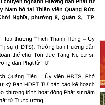
tu chuyên nghành Hướng dẫn Phật tử
y Nam bộ tại Thiền viện Quảng Đức
hởi Nghĩa, phường 8, Quận 3, TP.
: Hòa thượng Thích Thanh Hùng – Ủy
 Trị sự (HĐTS), Trưởng ban Hướng dẫn
toàn thể chư Tôn đức Tăng Ni, cư sĩ,
ướng dẫn Phật tử TƯ.
ích Quảng Tiến – Ủy viên HĐTS, Phó
hư ký Ban HDPT TƯ báo cáo kế hoạch
eo chương trình hoạt động Phật sự năm
ật tử Trung ương.