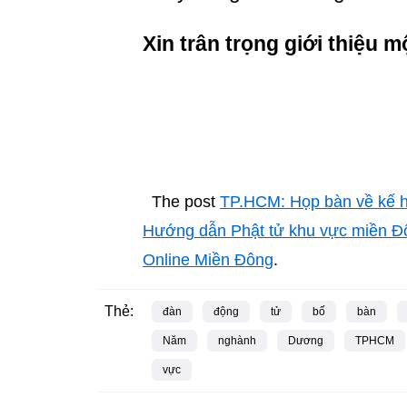
Xin trân trọng giới thiệu 
The post
TP.HCM: Họp bàn về kế h
Hướng dẫn Phật tử khu vực miền Đ
Online Miền Đông
.
Thẻ:
đàn
động
tử
bố
bàn
Năm
nghành
Dương
TPHCM
vực