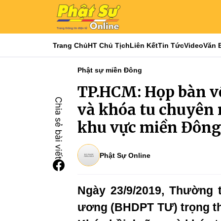
Trang Chủ
HT Chủ Tịch
Liên Kết
Tin Tức
Video
Văn 
Phật sự miền Đông
TP.HCM: Họp bàn v
và khóa tu chuyên
khu vực miền Đông
Phật Sự Online
Ngày 23/9/2019, Thường 
ương (BHDPT TƯ) trọng th