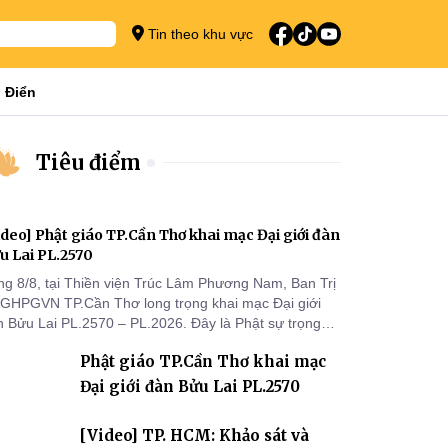
Tin theo khu vực
 Điển
Tiêu điểm
ideo] Phật giáo TP.Cần Thơ khai mạc Đại giới đàn
u Lai PL.2570
ng 8/8, tại Thiền viện Trúc Lâm Phương Nam, Ban Trị
 GHPGVN TP.Cần Thơ long trọng khai mạc Đại giới
n Bửu Lai PL.2570 – PL.2026. Đây là Phật sự trọng
 đầu tiên được Ban Trị sự triển khai sau thành công
Phật giáo TP.Cần Thơ khai mạc
 Đại hội Phật giáo thành phố lần thứ I, thể hiện sự
n tâm đối với công tác truyền giới, đào tạo Tăng tài
Đại giới đàn Bửu Lai PL.2570
 tiếp nối mạng mạch Tăng-g
[Video] TP. HCM: Khảo sát và