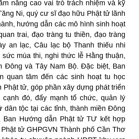
m nâng cao vai trò trách nhiệm và kỹ
ng Ni, quý cư sĩ đạo hữu Phật tử lãnh
 hành, hướng dẫn các mô hình sinh hoạt
uan trai, đạo tràng tu thiền, đạo tràng
ày an lạc, Câu lạc bộ Thanh thiếu nhi
iếp sức mùa thi, nghi thức lễ Hằng thuận,
miền Đông và Tây Nam Bộ. Đặc biệt, Ban
 quan tâm đến các sinh hoạt tu học
h Phật tử, góp phần xây dựng phát triển
 cạnh đó, đẩy mạnh tổ chức, quản lý
ử dân tộc tại các tỉnh, thành miền Đông
, Ban Hướng dẫn Phật tử TƯ kết hợp
n Phật tử GHPGVN Thành phố Cần Thơ