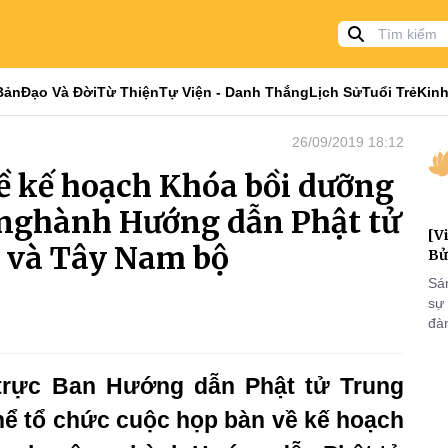
Bản
Đạo Và Đời
Từ Thiện
Tự Viện - Danh Thắng
Lịch Sử
Tuổi Trẻ
Kinh
26/09/2019 18:12
ề kế hoạch Khóa bồi dưỡng
 nghành Hướng dẫn Phật tử
[V
 và Tây Nam bộ
Bử
Sá
sự
đà
đại
của
trực Ban Hướng dẫn Phật tử Trung
qua
và
ể tổ chức cuộc họp bàn về kế hoạch