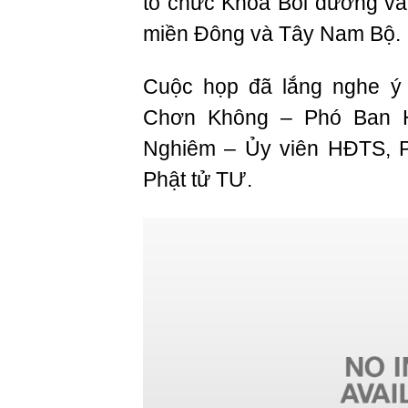
tổ chức Khóa Bồi dưỡng v
miền Đông và Tây Nam Bộ.
Cuộc họp đã lắng nghe ý
Chơn Không – Phó Ban 
Nghiêm – Ủy viên HĐTS, 
Phật tử TƯ.