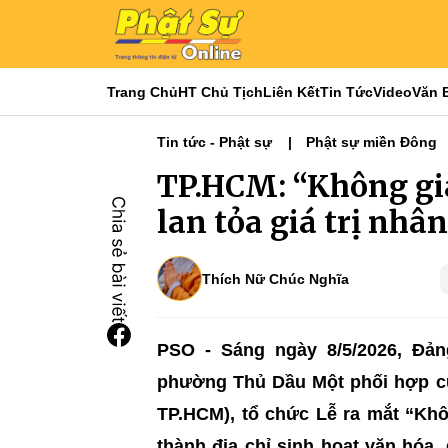
Trang Chủ
HT Chủ Tịch
Liên Kết
Tin Tức
Video
Văn 
Tin tức - Phật sự
Phật sự miền Đông
TP.HCM: “Không gi
lan tỏa giá trị nhâ
Thích Nữ Chúc Nghĩa
PSO - Sáng ngày 8/5/2026, Đ
phường Thủ Dầu Một phối hợp c
TP.HCM), tổ chức Lễ ra mắt “Khô
thành địa chỉ sinh hoạt văn hóa, 