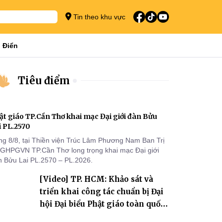
Tin theo khu vực
 Điển
Tiêu điểm
ật giáo TP.Cần Thơ khai mạc Đại giới đàn Bửu
i PL.2570
ng 8/8, tại Thiền viện Trúc Lâm Phương Nam Ban Trị
 GHPGVN TP.Cần Thơ long trọng khai mạc Đại giới
n Bửu Lai PL.2570 – PL.2026.
[Video] TP. HCM: Khảo sát và
triển khai công tác chuẩn bị Đại
hội Đại biểu Phật giáo toàn quốc
lần thứ X, nhiệm kỳ 2026-2031