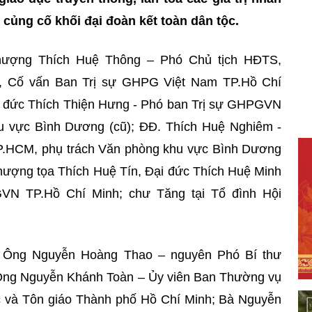
 củng cố khối đại đoàn kết toàn dân tộc.
hượng Thích Huệ Thông – Phó Chủ tịch HĐTS,
, Cố vấn Ban Trị sự GHPG Việt Nam TP.Hồ Chí
Đại đức Thích Thiện Hưng - Phó ban Trị sự GHPGVN
u vực Bình Dương (cũ); ĐĐ. Thích Huệ Nghiêm -
.HCM, phụ trách Văn phòng khu vực Bình Dương
hượng tọa Thích Huệ Tín, Đại đức Thích Huệ Minh
VN TP.Hồ Chí Minh; chư Tăng tại Tổ đình Hội
ó: Ông Nguyễn Hoàng Thao – nguyên Phó Bí thư
Ông Nguyễn Khánh Toàn – Ủy viên Ban Thường vụ
 và Tôn giáo Thành phố Hồ Chí Minh; Bà Nguyễn