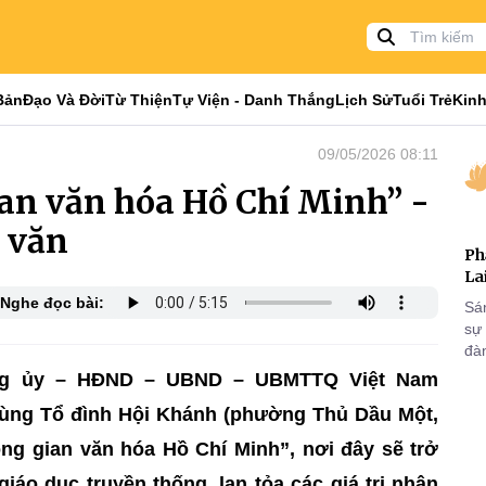
Bản
Đạo Và Đời
Từ Thiện
Tự Viện - Danh Thắng
Lịch Sử
Tuổi Trẻ
Kinh
09/05/2026 08:11
an văn hóa Hồ Chí Minh” -
n văn
Ph
La
Nghe đọc bài:
Sá
sự
đà
ảng ủy – HĐND – UBND – UBMTTQ Việt Nam
ùng Tổ đình Hội Khánh (phường Thủ Dầu Một,
ng gian văn hóa Hồ Chí Minh”, nơi đây sẽ trở
giáo dục truyền thống, lan tỏa các giá trị nhân