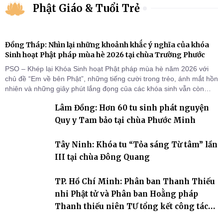
Phật Giáo & Tuổi Trẻ
Đồng Tháp: Nhìn lại những khoảnh khắc ý nghĩa của khóa
Sinh hoạt Phật pháp mùa hè 2026 tại chùa Trường Phước
PSO – Khép lại Khóa Sinh hoạt Phật pháp mùa hè năm 2026 với
chủ đề “Em về bên Phật”, những tiếng cười trong trẻo, ánh mắt hồn
nhiên và những giây phút lắng đọng của các khóa sinh vẫn còn
đọng lại dưới mái chùa Trường Phước (xã Tân Hương, tỉnh Đồng
Lâm Đồng: Hơn 60 tu sinh phát nguyện
Tháp). Những tuần tu học ngắn ngủi nhưng đã trở thành hành
trang quý báu, gieo những hạt giống thiện l
Quy y Tam bảo tại chùa Phước Minh
Tây Ninh: Khóa tu “Tỏa sáng Từ tâm” lần
III tại chùa Đông Quang
TP. Hồ Chí Minh: Phân ban Thanh Thiếu
nhi Phật tử và Phân ban Hoằng pháp
Thanh thiếu niên TƯ tổng kết công tác
Phật sự nhiệm kỳ IX (2022 – 2027)