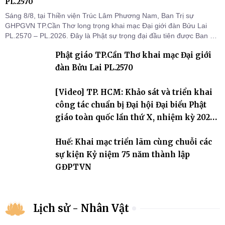
PL.2570
Sáng 8/8, tại Thiền viện Trúc Lâm Phương Nam, Ban Trị sự
GHPGVN TP.Cần Thơ long trọng khai mạc Đại giới đàn Bửu Lai
PL.2570 – PL.2026. Đây là Phật sự trọng đại đầu tiên được Ban Trị
sự triển khai sau thành công của Đại hội Phật giáo thành phố lần
Phật giáo TP.Cần Thơ khai mạc Đại giới
thứ I, thể hiện sự quan tâm đối với công tác truyền giới, đào tạo
Tăng tài và tiếp nối mạng mạch Tăng-g
đàn Bửu Lai PL.2570
[Video] TP. HCM: Khảo sát và triển khai
công tác chuẩn bị Đại hội Đại biểu Phật
giáo toàn quốc lần thứ X, nhiệm kỳ 2026-
2031
Huế: Khai mạc triển lãm cùng chuỗi các
sự kiện Kỷ niệm 75 năm thành lập
GĐPTVN
Lịch sử - Nhân Vật