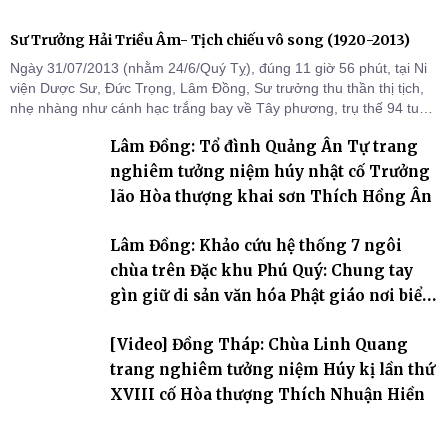
Sư Trưởng Hải Triều Âm- Tịch chiếu vô song (1920-2013)
Ngày 31/07/2013 (nhằm 24/6/Quý Tỵ), đúng 11 giờ 56 phút, tại Ni
viện Dược Sư, Đức Trọng, Lâm Đồng, Sư trưởng thu thần thị tịch,
nhẹ nhàng như cánh hạc trắng bay về Tây phương, trụ thế 94 tuổi
đời, 60 hạ lạp.
Lâm Đồng: Tổ đình Quảng Ân Tự trang
nghiêm tưởng niệm húy nhật cố Trưởng
lão Hòa thượng khai sơn Thích Hồng Ân
Lâm Đồng: Khảo cứu hệ thống 7 ngôi
chùa trên Đặc khu Phú Quý: Chung tay
gìn giữ di sản văn hóa Phật giáo nơi biển
đảo
[Video] Đồng Tháp: Chùa Linh Quang
trang nghiêm tưởng niệm Húy kị lần thứ
XVIII cố Hòa thượng Thích Nhuận Hiền