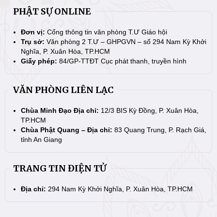
PHẬT SỰ ONLINE
Đơn vị:
Cổng thông tin văn phòng T.Ư Giáo hội
Trụ sở:
Văn phòng 2 T.Ư – GHPGVN – số 294 Nam Kỳ Khởi
Nghĩa, P. Xuân Hòa, TP.HCM
Giấy phép:
84/GP-TTĐT Cục phát thanh, truyền hình
VĂN PHÒNG LIÊN LẠC
Chùa Minh Đạo Địa chỉ:
12/3 BIS Kỳ Đồng, P. Xuân Hòa,
TP.HCM
Chùa Phật Quang – Địa chỉ:
83 Quang Trung, P. Rạch Giá,
tỉnh An Giang
TRANG TIN ĐIỆN TỬ
Địa chỉ:
294 Nam Kỳ Khởi Nghĩa, P. Xuân Hòa, TP.HCM