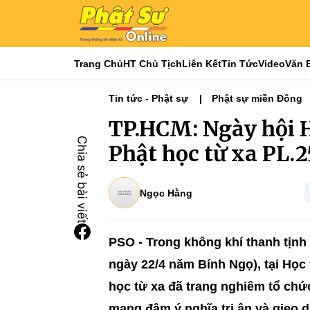
Trang Chủ
HT Chủ Tịch
Liên Kết
Tin Tức
Video
Văn 
Tin tức - Phật sự
Phật sự miền Đông
TP.HCM: Ngày hội H
Phật học từ xa PL.
Ngọc Hằng
PSO - Trong không khí thanh tịnh
ngày 22/4 năm Bính Ngọ), tại Học
học từ xa đã trang nghiêm tổ chứ
mang đậm ý nghĩa tri ân và gieo 