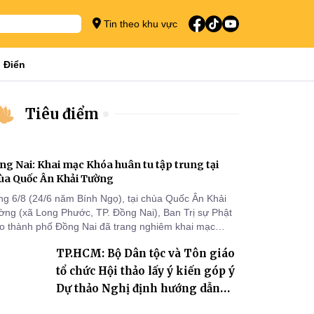
Tin theo khu vực
 Điển
Tiêu điểm
ng Nai: Khai mạc Khóa huân tu tập trung tại
ùa Quốc Ân Khải Tường
ng 6/8 (24/6 năm Bính Ngọ), tại chùa Quốc Ân Khải
ờng (xã Long Phước, TP. Đồng Nai), Ban Trị sự Phật
áo thành phố Đồng Nai đã trang nghiêm khai mạc
a huân tu tập trung trong mùa An cư kiết hạ Phật lịch
TP.HCM: Bộ Dân tộc và Tôn giáo
70 dành cho chư Tăng hành giả an cư tại chỗ khu vực
I, VIII và trường hạ chùa Quốc Ân Khải Tường.
tổ chức Hội thảo lấy ý kiến góp ý
Dự thảo Nghị định hướng dẫn
thi hành Luật Tín ngưỡng, tôn