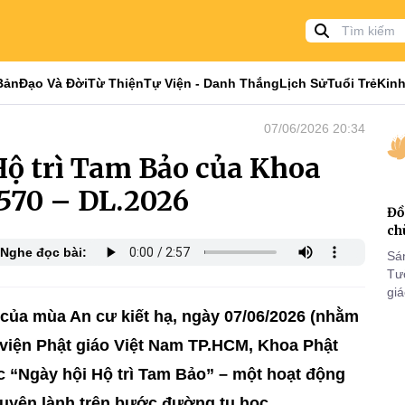
Bản
Đạo Và Đời
Từ Thiện
Tự Viện - Danh Thắng
Lịch Sử
Tuổi Trẻ
Kinh
07/06/2026 20:34
ộ trì Tam Bảo của Khoa
2570 – DL.2026
Đồ
ch
Nghe đọc bài:
Sá
Tư
gi
Khó
 của mùa An cư kiết hạ, ngày 07/06/2026 (nhằm
25
 viện Phật giáo Việt Nam TP.HCM, Khoa Phật
VI
c “Ngày hội Hộ trì Tam Bảo” – một hoạt động
duyên lành trên bước đường tu học.