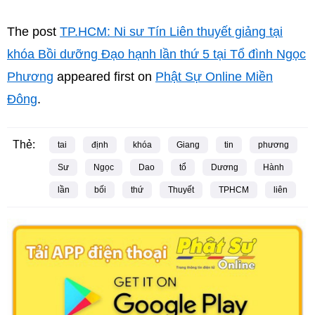
The post
TP.HCM: Ni sư Tín Liên thuyết giảng tại
khóa Bồi dưỡng Đạo hạnh lần thứ 5 tại Tổ đình Ngọc
Phương
appeared first on
Phật Sự Online Miền
Đông
.
Thẻ:
tai
định
khóa
Giang
tin
phương
Sư
Ngọc
Dao
tổ
Dương
Hành
lần
bối
thứ
Thuyết
TPHCM
liên