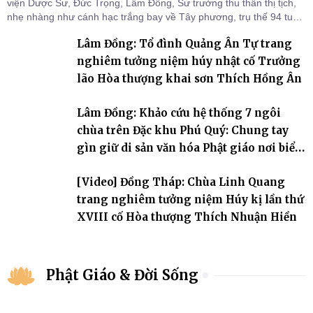
viện Dược Sư, Đức Trọng, Lâm Đồng, Sư trưởng thu thần thị tịch,
nhẹ nhàng như cánh hạc trắng bay về Tây phương, trụ thế 94 tuổi
đời, 60 hạ lạp.
Lâm Đồng: Tổ đình Quảng Ân Tự trang
nghiêm tưởng niệm húy nhật cố Trưởng
lão Hòa thượng khai sơn Thích Hồng Ân
Lâm Đồng: Khảo cứu hệ thống 7 ngôi
chùa trên Đặc khu Phú Quý: Chung tay
gìn giữ di sản văn hóa Phật giáo nơi biển
đảo
[Video] Đồng Tháp: Chùa Linh Quang
trang nghiêm tưởng niệm Húy kị lần thứ
XVIII cố Hòa thượng Thích Nhuận Hiền
Phật Giáo & Đời Sống