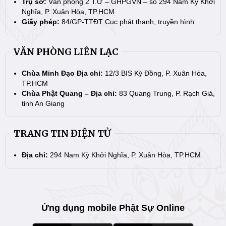
Trụ sở:
Văn phòng 2 T.Ư – GHPGVN – số 294 Nam Kỳ Khởi
Nghĩa, P. Xuân Hòa, TP.HCM
Giấy phép:
84/GP-TTĐT Cục phát thanh, truyền hình
VĂN PHÒNG LIÊN LẠC
Chùa Minh Đạo Địa chỉ:
12/3 BIS Kỳ Đồng, P. Xuân Hòa,
TP.HCM
Chùa Phật Quang – Địa chỉ:
83 Quang Trung, P. Rạch Giá,
tỉnh An Giang
TRANG TIN ĐIỆN TỬ
Địa chỉ:
294 Nam Kỳ Khởi Nghĩa, P. Xuân Hòa, TP.HCM
Ứng dụng mobile Phật Sự Online