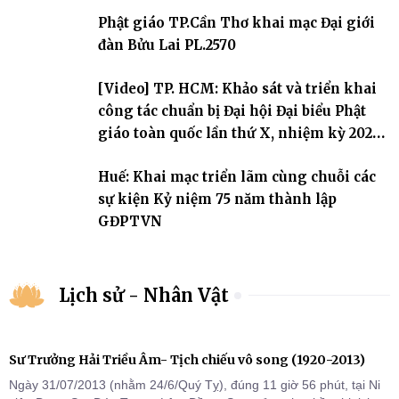
sự triển khai sau thành công của Đại hội Phật giáo thành phố lần
Phật giáo TP.Cần Thơ khai mạc Đại giới
thứ I, thể hiện sự quan tâm đối với công tác truyền giới, đào tạo
Tăng tài và tiếp nối mạng mạch Tăng-g
đàn Bửu Lai PL.2570
[Video] TP. HCM: Khảo sát và triển khai
công tác chuẩn bị Đại hội Đại biểu Phật
giáo toàn quốc lần thứ X, nhiệm kỳ 2026-
2031
Huế: Khai mạc triển lãm cùng chuỗi các
sự kiện Kỷ niệm 75 năm thành lập
GĐPTVN
Lịch sử - Nhân Vật
Sư Trưởng Hải Triều Âm- Tịch chiếu vô song (1920-2013)
Ngày 31/07/2013 (nhằm 24/6/Quý Tỵ), đúng 11 giờ 56 phút, tại Ni