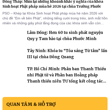
Đồng Tháp: Nhìn lại những khoảnh khắc ý nghĩa của khóa
Sinh hoạt Phật pháp mùa hè 2026 tại chùa Trường Phước
PSO – Khép lại Khóa Sinh hoạt Phật pháp mùa hè năm 2026 với
chủ đề “Em về bên Phật”, những tiếng cười trong trẻo, ánh mắt hồn
nhiên và những giây phút lắng đọng của các khóa sinh vẫn còn
đọng lại dưới mái chùa Trường Phước (xã Tân Hương, tỉnh Đồng
Lâm Đồng: Hơn 60 tu sinh phát nguyện
Tháp). Những tuần tu học ngắn ngủi nhưng đã trở thành hành
trang quý báu, gieo những hạt giống thiện l
Quy y Tam bảo tại chùa Phước Minh
Tây Ninh: Khóa tu “Tỏa sáng Từ tâm” lần
III tại chùa Đông Quang
TP. Hồ Chí Minh: Phân ban Thanh Thiếu
nhi Phật tử và Phân ban Hoằng pháp
Thanh thiếu niên TƯ tổng kết công tác
Phật sự nhiệm kỳ IX (2022 – 2027)
QUAN TÂM & HỖ TRỢ