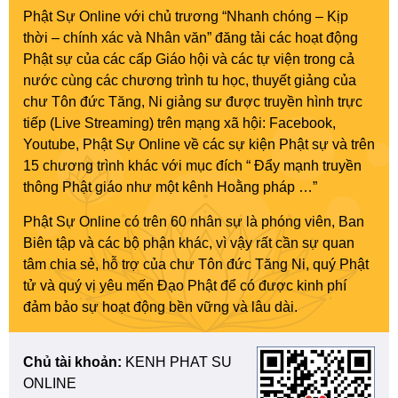
Phật Sự Online với chủ trương “Nhanh chóng – Kịp
thời – chính xác và Nhân văn” đăng tải các hoạt động
Phật sự của các cấp Giáo hội và các tự viện trong cả
nước cùng các chương trình tu học, thuyết giảng của
chư Tôn đức Tăng, Ni giảng sư được truyền hình trực
tiếp (Live Streaming) trên mạng xã hội: Facebook,
Youtube, Phật Sự Online về các sự kiện Phật sự và trên
15 chương trình khác với mục đích “ Đẩy mạnh truyền
thông Phật giáo như một kênh Hoằng pháp …”
Phật Sự Online có trên 60 nhân sự là phóng viên, Ban
Biên tập và các bộ phận khác, vì vậy rất cần sự quan
tâm chia sẻ, hỗ trợ của chư Tôn đức Tăng Ni, quý Phật
tử và quý vị yêu mến Đạo Phật để có được kinh phí
đảm bảo sự hoạt động bền vững và lâu dài.
Chủ tài khoản:
KENH PHAT SU
ONLINE