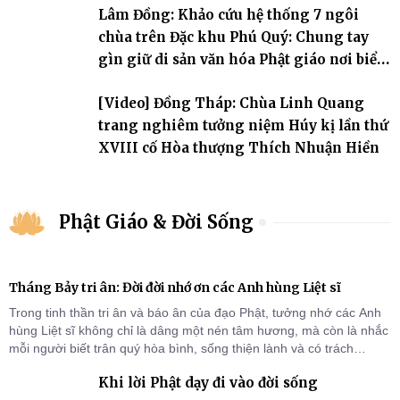
Lâm Đồng: Khảo cứu hệ thống 7 ngôi
chùa trên Đặc khu Phú Quý: Chung tay
gìn giữ di sản văn hóa Phật giáo nơi biển
đảo
[Video] Đồng Tháp: Chùa Linh Quang
trang nghiêm tưởng niệm Húy kị lần thứ
XVIII cố Hòa thượng Thích Nhuận Hiền
Phật Giáo & Đời Sống
Tháng Bảy tri ân: Đời đời nhớ ơn các Anh hùng Liệt sĩ
Trong tinh thần tri ân và báo ân của đạo Phật, tưởng nhớ các Anh
hùng Liệt sĩ không chỉ là dâng một nén tâm hương, mà còn là nhắc
mỗi người biết trân quý hòa bình, sống thiện lành và có trách
nhiệm với quê hương, đất nước.
Khi lời Phật dạy đi vào đời sống