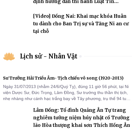
định hướng dẫn thi hành Luật Tín
ngưỡng, tôn giáo
[Video] Đồng Nai: Khai mạc khóa Huân
tu dành cho Ban Trị sự và Tăng Ni an cư
tại chỗ
Lịch sử - Nhân Vật
Sư Trưởng Hải Triều Âm- Tịch chiếu vô song (1920-2013)
Ngày 31/07/2013 (nhằm 24/6/Quý Tỵ), đúng 11 giờ 56 phút, tại Ni
viện Dược Sư, Đức Trọng, Lâm Đồng, Sư trưởng thu thần thị tịch,
nhẹ nhàng như cánh hạc trắng bay về Tây phương, trụ thế 94 tuổi
đời, 60 hạ lạp.
Lâm Đồng: Tổ đình Quảng Ân Tự trang
nghiêm tưởng niệm húy nhật cố Trưởng
lão Hòa thượng khai sơn Thích Hồng Ân