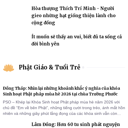
Hòa thượng Thích Trí Minh - Người
gieo những hạt giống thiện lành cho
cộng đồng
Ít muốn sẽ thấy an vui, biết đủ ta sống cả
đời bình yên
Phật Giáo & Tuổi Trẻ
Đồng Tháp: Nhìn lại những khoảnh khắc ý nghĩa của khóa
Sinh hoạt Phật pháp mùa hè 2026 tại chùa Trường Phước
PSO – Khép lại Khóa Sinh hoạt Phật pháp mùa hè năm 2026 với
chủ đề “Em về bên Phật”, những tiếng cười trong trẻo, ánh mắt hồn
nhiên và những giây phút lắng đọng của các khóa sinh vẫn còn
đọng lại dưới mái chùa Trường Phước (xã Tân Hương, tỉnh Đồng
Lâm Đồng: Hơn 60 tu sinh phát nguyện
Tháp). Những tuần tu học ngắn ngủi nhưng đã trở thành hành