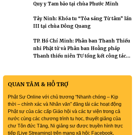
trang quý báu, gieo những hạt giống thiện l
Quy y Tam bảo tại chùa Phước Minh
Tây Ninh: Khóa tu “Tỏa sáng Từ tâm” lần
III tại chùa Đông Quang
TP. Hồ Chí Minh: Phân ban Thanh Thiếu
nhi Phật tử và Phân ban Hoằng pháp
Thanh thiếu niên TƯ tổng kết công tác
Phật sự nhiệm kỳ IX (2022 – 2027)
QUAN TÂM & HỖ TRỢ
Phật Sự Online với chủ trương “Nhanh chóng – Kịp
thời – chính xác và Nhân văn” đăng tải các hoạt động
Phật sự của các cấp Giáo hội và các tự viện trong cả
nước cùng các chương trình tu học, thuyết giảng của
chư Tôn đức Tăng, Ni giảng sư được truyền hình trực
tiếp (Live Streaming) trên mạng xã hội: Facebook,