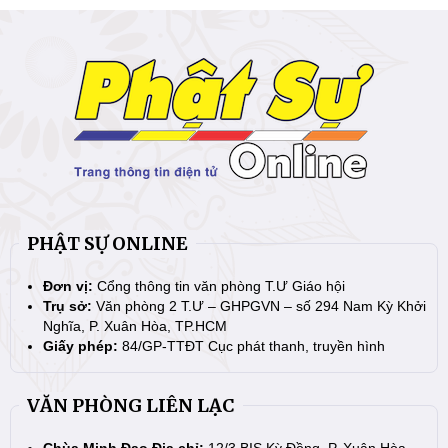
PHẬT SỰ ONLINE
Đơn vị:
Cổng thông tin văn phòng T.Ư Giáo hội
Trụ sở:
Văn phòng 2 T.Ư – GHPGVN – số 294 Nam Kỳ Khởi
Nghĩa, P. Xuân Hòa, TP.HCM
Giấy phép:
84/GP-TTĐT Cục phát thanh, truyền hình
VĂN PHÒNG LIÊN LẠC
Chùa Minh Đạo Địa chỉ:
12/3 BIS Kỳ Đồng, P. Xuân Hòa,