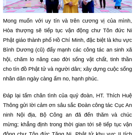
Mong muốn với uy tín và trên cương vị của mình,
Hòa thượng sẽ tiếp tục vận động chư Tôn đức Ni
Phật giáo thành phố Hồ Chí Minh, đặc biệt là khu vực
Bình Dương (cũ) đẩy mạnh các công tác an sinh xã
hội, chăm lo nâng cao đời sống vật chất, tinh thần
cho tín đồ Phật tử và người dân; xây dựng cuộc sống
nhân dân ngày càng ấm no, hạnh phúc.
Đáp lại tấm chân tình của quý đoàn, HT. Thích Huệ
Thông gửi lời cảm ơn sâu sắc Đoàn công tác Cục An
ninh Nội địa, Bộ Công an đã đến thăm và chúc
mừng; khẳng định trong thời gian tới sẽ tiếp tục vận
động chư Tôn đức Tăng Ni, Phật tử khu vực II tích