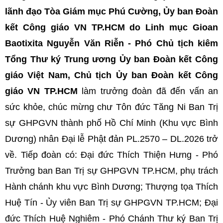
lãnh đạo
Tòa Giám mục Phú Cường, Ủy ban Đoàn
kết Công giáo VN TP.HCM do Linh mục Gioan
Baotixita Nguyễn Văn Riễn - Phó Chủ tịch kiêm
Tổng Thư ký Trung ương Ủy ban Đoàn kết Công
giáo Việt Nam, Chủ tịch Ủy ban Đoàn kết Công
giáo VN TP.HCM
làm trưởng đoàn đã đến vấn an
sức khỏe, chúc mừng chư Tôn đức Tăng Ni Ban Trị
sự GHPGVN thành phố Hồ Chí Minh (Khu vực Bình
Dương) nhân Đại lễ Phật đản PL.2570 – DL.2026 trở
về. Tiếp đoàn có: Đại đức Thích Thiện Hưng - Phó
Trưởng ban Ban Trị sự GHPGVN TP.HCM, phụ trách
Hành chánh khu vực Bình Dương; Thượng tọa Thích
Huệ Tín - Ủy viên Ban Trị sự GHPGVN TP.HCM; Đại
đức Thích Huệ Nghiêm - Phó Chánh Thư ký Ban Trị