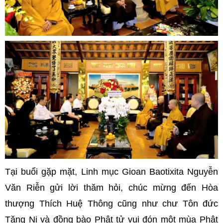
Tại buổi gặp mặt, Linh mục Gioan Baotixita Nguyễn
Văn Riễn
gửi lời thăm hỏi, chúc mừng đến
Hòa
thượng Thích Huệ Thông cũng như chư Tôn đức
Tăng Ni và đồng bào Phật tử vui đón một mùa Phật