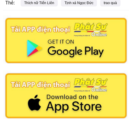
Thẻ:
Thích nữ Tiến Liên
Tịnh xá Ngọc Đức
trao quà