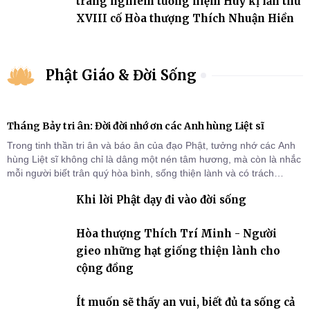
trang nghiêm tưởng niệm Húy kị lần thứ
XVIII cố Hòa thượng Thích Nhuận Hiền
Phật Giáo & Đời Sống
Tháng Bảy tri ân: Đời đời nhớ ơn các Anh hùng Liệt sĩ
Trong tinh thần tri ân và báo ân của đạo Phật, tưởng nhớ các Anh
hùng Liệt sĩ không chỉ là dâng một nén tâm hương, mà còn là nhắc
mỗi người biết trân quý hòa bình, sống thiện lành và có trách
nhiệm với quê hương, đất nước.
Khi lời Phật dạy đi vào đời sống
Hòa thượng Thích Trí Minh - Người
gieo những hạt giống thiện lành cho
cộng đồng
Ít muốn sẽ thấy an vui, biết đủ ta sống cả