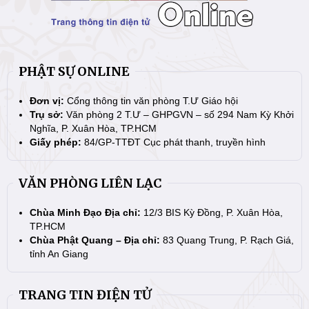
PHẬT SỰ ONLINE
Đơn vị:
Cổng thông tin văn phòng T.Ư Giáo hội
Trụ sở:
Văn phòng 2 T.Ư – GHPGVN – số 294 Nam Kỳ Khởi
Nghĩa, P. Xuân Hòa, TP.HCM
Giấy phép:
84/GP-TTĐT Cục phát thanh, truyền hình
VĂN PHÒNG LIÊN LẠC
Chùa Minh Đạo Địa chỉ:
12/3 BIS Kỳ Đồng, P. Xuân Hòa,
TP.HCM
Chùa Phật Quang – Địa chỉ:
83 Quang Trung, P. Rạch Giá,
tỉnh An Giang
TRANG TIN ĐIỆN TỬ