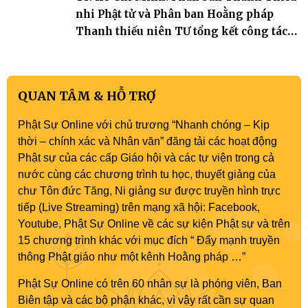
nhi Phật tử và Phân ban Hoằng pháp
Thanh thiếu niên TƯ tổng kết công tác
Phật sự nhiệm kỳ IX (2022 – 2027)
QUAN TÂM & HỖ TRỢ
Phật Sự Online với chủ trương “Nhanh chóng – Kịp
thời – chính xác và Nhân văn” đăng tải các hoạt động
Phật sự của các cấp Giáo hội và các tự viện trong cả
nước cùng các chương trình tu học, thuyết giảng của
chư Tôn đức Tăng, Ni giảng sư được truyền hình trực
tiếp (Live Streaming) trên mạng xã hội: Facebook,
Youtube, Phật Sự Online về các sự kiện Phật sự và trên
15 chương trình khác với mục đích “ Đẩy mạnh truyền
thông Phật giáo như một kênh Hoằng pháp …”
Phật Sự Online có trên 60 nhân sự là phóng viên, Ban
Biên tập và các bộ phận khác, vì vậy rất cần sự quan