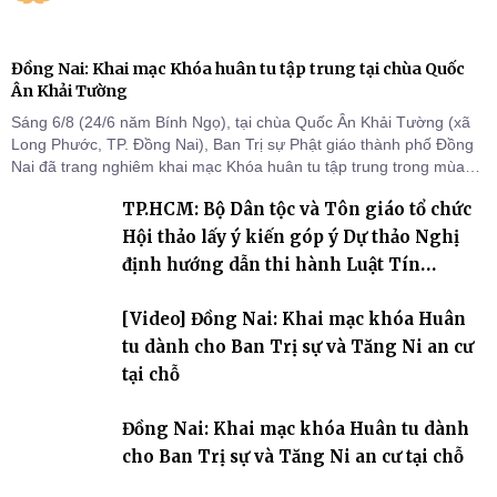
Đồng Nai: Khai mạc Khóa huân tu tập trung tại chùa Quốc
Ân Khải Tường
Sáng 6/8 (24/6 năm Bính Ngọ), tại chùa Quốc Ân Khải Tường (xã
Long Phước, TP. Đồng Nai), Ban Trị sự Phật giáo thành phố Đồng
Nai đã trang nghiêm khai mạc Khóa huân tu tập trung trong mùa
An cư kiết hạ Phật lịch 2570 dành cho chư Tăng hành giả an cư tại
TP.HCM: Bộ Dân tộc và Tôn giáo tổ chức
chỗ khu vực VII, VIII và trường hạ chùa Quốc Ân Khải Tường.
Hội thảo lấy ý kiến góp ý Dự thảo Nghị
định hướng dẫn thi hành Luật Tín
ngưỡng, tôn giáo
[Video] Đồng Nai: Khai mạc khóa Huân
tu dành cho Ban Trị sự và Tăng Ni an cư
tại chỗ
Đồng Nai: Khai mạc khóa Huân tu dành
cho Ban Trị sự và Tăng Ni an cư tại chỗ