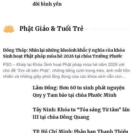
đời bình yên
Phật Giáo & Tuổi Trẻ
Đồng Tháp: Nhìn lại những khoảnh khắc ý nghĩa của khóa
Sinh hoạt Phật pháp mùa hè 2026 tại chùa Trường Phước
PSO – Khép lại Khóa Sinh hoạt Phật pháp mùa hè năm 2026 với
chủ đề “Em về bên Phật”, những tiếng cười trong trẻo, ánh mắt hồn
nhiên và những giây phút lắng đọng của các khóa sinh vẫn còn
đọng lại dưới mái chùa Trường Phước (xã Tân Hương, tỉnh Đồng
Lâm Đồng: Hơn 60 tu sinh phát nguyện
Tháp). Những tuần tu học ngắn ngủi nhưng đã trở thành hành
trang quý báu, gieo những hạt giống thiện l
Quy y Tam bảo tại chùa Phước Minh
Tây Ninh: Khóa tu “Tỏa sáng Từ tâm” lần
III tại chùa Đông Quang
TP. Hồ Chí Minh: Phân ban Thanh Thiếu