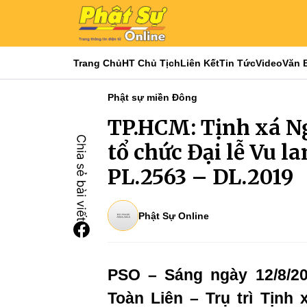
Trang Chủ
HT Chủ Tịch
Liên Kết
Tin Tức
Video
Văn 
Phật sự miền Đông
TP.HCM: Tịnh xá N
tổ chức Đại lễ Vu l
PL.2563 – DL.2019
Phật Sự Online
PSO – Sáng ngày 12/8/20
Toàn Liên – Trụ trì Tịn