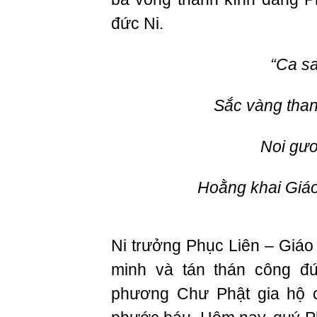
đức Ni.
“Ca sa
Sắc vàng tha
Noi gươ
Hoằng khai Giá
Ni trưởng Phục Liên – Giáo 
minh và tán thán công đ
phương Chư Phật gia hộ 