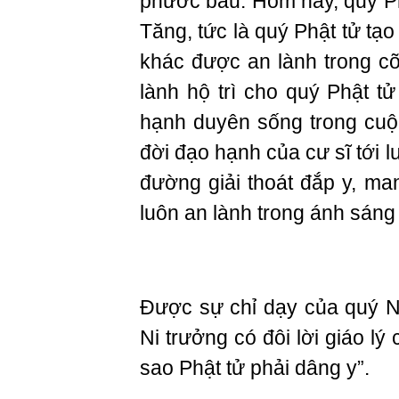
phước báu. Hôm nay, quý P
Tăng, tức là quý Phật tử tạ
khác được an lành trong cõ
lành hộ trì cho quý Phật 
hạnh duyên sống trong cuộ
đời đạo hạnh của cư sĩ tới l
đường giải thoát đắp y, mang
luôn an lành trong ánh sáng
Được sự chỉ dạy của quý Ni
Ni trưởng có đôi lời giáo lý
sao Phật tử phải dâng y”.