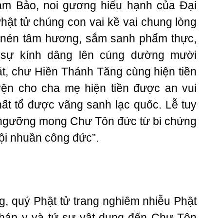
am Bảo, noi gương hiếu hạnh của Đại
Phật tử chúng con vai kề vai chung lòng
t nén tâm hương, sắm sanh phẩm thực,
sự kính dâng lên cúng dường mười
t, chư Hiền Thánh Tăng cùng hiện tiền
ện cho cha mẹ hiện tiền được an vui
hất tổ được vãng sanh lạc quốc. Lễ tuy
, ngưỡng mong Chư Tôn đức từ bi chứng
ội nhuần công đức”.
g, quý Phật tử trang nghiêm nhiễu Phật
háp y và tứ sự vật dụng đến Chư Tôn