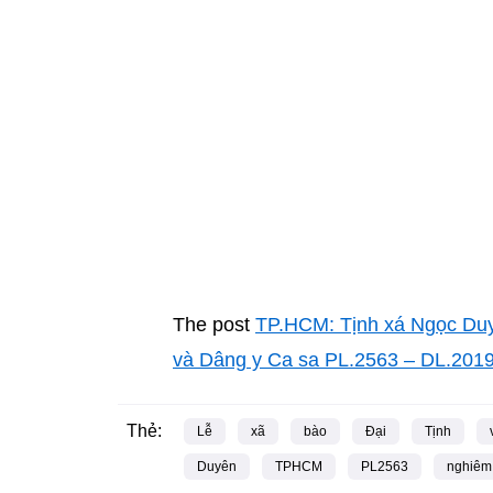
The post
TP.HCM: Tịnh xá Ngọc Duyê
và Dâng y Ca sa PL.2563 – DL.201
Thẻ:
Lễ
xã
bào
Đại
Tịnh
Duyên
TPHCM
PL2563
nghiêm