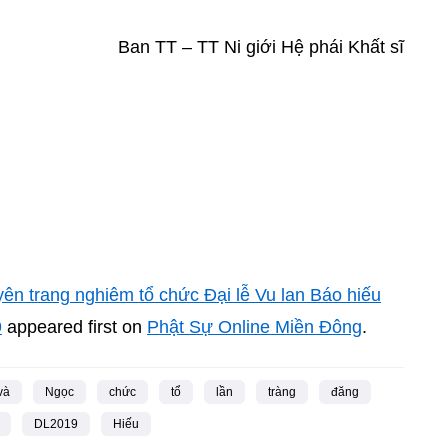
Ban TT – TT Ni giới Hệ phái Khất sĩ
n trang nghiêm tổ chức Đại lễ Vu lan Báo hiếu
9
appeared first on
Phật Sự Online Miền Đông
.
và
Ngọc
chức
tổ
lần
tràng
đăng
DL2019
Hiếu