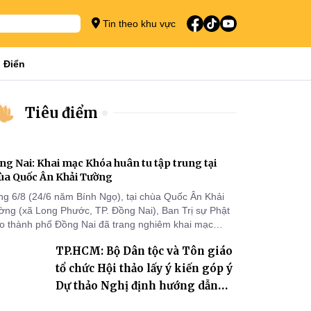
Tin theo khu vực
 Điển
Tiêu điểm
ng Nai: Khai mạc Khóa huân tu tập trung tại
ùa Quốc Ân Khải Tường
ng 6/8 (24/6 năm Bính Ngọ), tại chùa Quốc Ân Khải
ờng (xã Long Phước, TP. Đồng Nai), Ban Trị sự Phật
áo thành phố Đồng Nai đã trang nghiêm khai mạc
a huân tu tập trung trong mùa An cư kiết hạ Phật lịch
TP.HCM: Bộ Dân tộc và Tôn giáo
70 dành cho chư Tăng hành giả an cư tại chỗ khu vực
I, VIII và trường hạ chùa Quốc Ân Khải Tường.
tổ chức Hội thảo lấy ý kiến góp ý
Dự thảo Nghị định hướng dẫn
thi hành Luật Tín ngưỡng, tôn