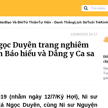
Bản
Đạo Và Đời
Từ Thiện
Tự Viện - Danh Thắng
Lịch Sử
Tuổi Trẻ
Kinh
12/08/2019 20:17
gọc Duyên trang nghiêm
an Báo hiếu và Dâng y Ca sa
Đồ
ch
Sá
Tư
gi
Khó
25
VI
19 (nhằm ngày 12/7/Kỷ Hợi), Ni sư
h xá Ngọc Duyên, cùng Ni sư Nguyện