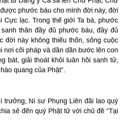
hật tử Dâng y Ca sa lên Chư Phật, Chư
o được phước báu cho mình đời này, đời
i Cực lạc. Trong thế giới Ta bà, phước
tử sanh thân đầy đủ phước báu, đầy đủ
c đời này không thiếu thốn, sống cuộc
ui nơi cõi pháp và dần dần bước lên con
 bát, giải thoát khỏi luân hồi sanh tử,
 hào quang của Phật”.
 trưởng, Ni sư Phụng Liên đãi lao quý
 chia sẻ đến quý Phật tử với chủ đề “Tại