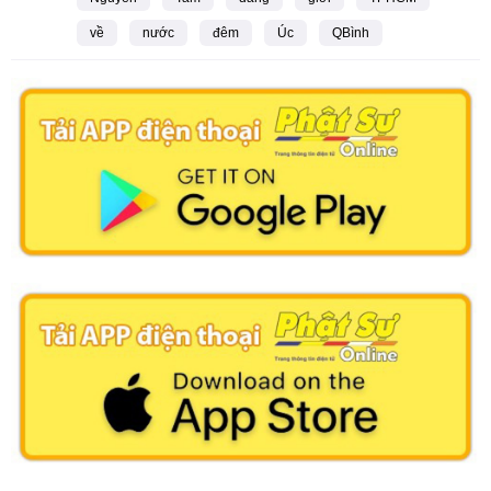
về
nước
đêm
Úc
QBình