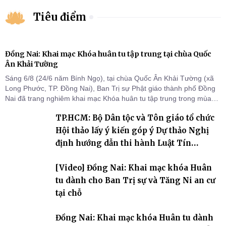
Tiêu điểm
Đồng Nai: Khai mạc Khóa huân tu tập trung tại chùa Quốc
Ân Khải Tường
Sáng 6/8 (24/6 năm Bính Ngọ), tại chùa Quốc Ân Khải Tường (xã
Long Phước, TP. Đồng Nai), Ban Trị sự Phật giáo thành phố Đồng
Nai đã trang nghiêm khai mạc Khóa huân tu tập trung trong mùa
An cư kiết hạ Phật lịch 2570 dành cho chư Tăng hành giả an cư tại
TP.HCM: Bộ Dân tộc và Tôn giáo tổ chức
chỗ khu vực VII, VIII và trường hạ chùa Quốc Ân Khải Tường.
Hội thảo lấy ý kiến góp ý Dự thảo Nghị
định hướng dẫn thi hành Luật Tín
ngưỡng, tôn giáo
[Video] Đồng Nai: Khai mạc khóa Huân
tu dành cho Ban Trị sự và Tăng Ni an cư
tại chỗ
Đồng Nai: Khai mạc khóa Huân tu dành