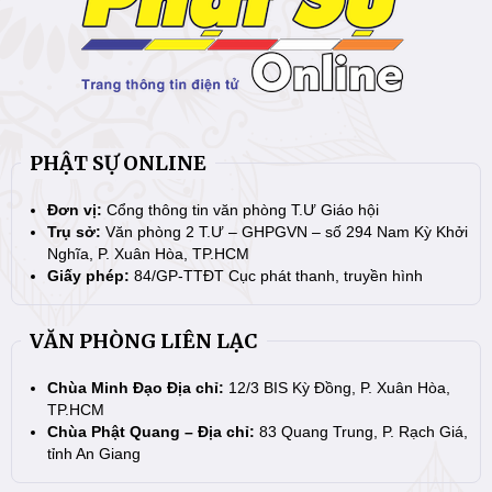
PHẬT SỰ ONLINE
Đơn vị:
Cổng thông tin văn phòng T.Ư Giáo hội
Trụ sở:
Văn phòng 2 T.Ư – GHPGVN – số 294 Nam Kỳ Khởi
Nghĩa, P. Xuân Hòa, TP.HCM
Giấy phép:
84/GP-TTĐT Cục phát thanh, truyền hình
VĂN PHÒNG LIÊN LẠC
Chùa Minh Đạo Địa chỉ:
12/3 BIS Kỳ Đồng, P. Xuân Hòa,
TP.HCM
Chùa Phật Quang – Địa chỉ:
83 Quang Trung, P. Rạch Giá,
tỉnh An Giang