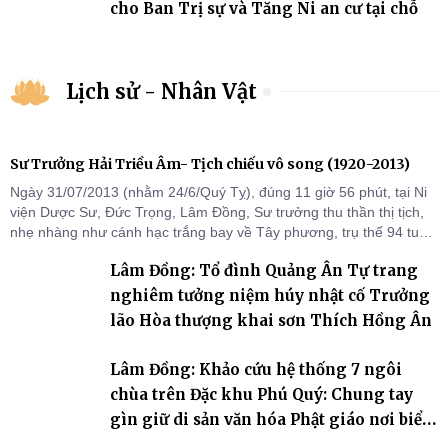
cho Ban Trị sự và Tăng Ni an cư tại chỗ
Lịch sử - Nhân Vật
Sư Trưởng Hải Triều Âm- Tịch chiếu vô song (1920-2013)
Ngày 31/07/2013 (nhằm 24/6/Quý Tỵ), đúng 11 giờ 56 phút, tại Ni
viện Dược Sư, Đức Trọng, Lâm Đồng, Sư trưởng thu thần thị tịch,
nhẹ nhàng như cánh hạc trắng bay về Tây phương, trụ thế 94 tuổi
đời, 60 hạ lạp.
Lâm Đồng: Tổ đình Quảng Ân Tự trang
nghiêm tưởng niệm húy nhật cố Trưởng
lão Hòa thượng khai sơn Thích Hồng Ân
Lâm Đồng: Khảo cứu hệ thống 7 ngôi
chùa trên Đặc khu Phú Quý: Chung tay
gìn giữ di sản văn hóa Phật giáo nơi biển
đảo