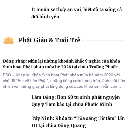
Ít muốn sẽ thấy an vui, biết đủ ta sống cả
đời bình yên
Phật Giáo & Tuổi Trẻ
Đồng Tháp: Nhìn lại những khoảnh khắc ý nghĩa của khóa
Sinh hoạt Phật pháp mùa hè 2026 tại chùa Trường Phước
PSO – Khép lại Khóa Sinh hoạt Phật pháp mùa hè năm 2026 với
chủ đề “Em về bên Phật”, những tiếng cười trong trẻo, ánh mắt hồn
nhiên và những giây phút lắng đọng của các khóa sinh vẫn còn
đọng lại dưới mái chùa Trường Phước (xã Tân Hương, tỉnh Đồng
Lâm Đồng: Hơn 60 tu sinh phát nguyện
Tháp). Những tuần tu học ngắn ngủi nhưng đã trở thành hành
trang quý báu, gieo những hạt giống thiện l
Quy y Tam bảo tại chùa Phước Minh
Tây Ninh: Khóa tu “Tỏa sáng Từ tâm” lần
III tại chùa Đông Quang