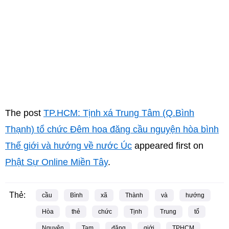
The post
TP.HCM: Tịnh xá Trung Tâm (Q.Bình
Thạnh) tổ chức Đêm hoa đăng cầu nguyện hòa bình
Thế giới và hướng về nước Úc
appeared first on
Phật Sự Online Miền Tây
.
Thẻ:
cầu
Bình
xã
Thành
và
hướng
Hòa
thẻ
chức
Tịnh
Trung
tổ
Nguyên
Tam
đăng
giới
TPHCM