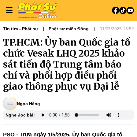
Tin tức - Phật sự
Phật sự miền Đông
01/05/2025 15:52
Tiêu điểm
Đại lễ Phật đản - Vesak
TP.HCM: Ủy ban Quốc gia tổ
Đại lễ Phật đản Vesak 2025
chức Vesak LHQ 2025 khảo
sát tiến độ Trung tâm báo
chí và phối hợp điều phối
giao thông phục vụ Đại lễ
Ngọc Hằng
Nghe đọc bài:
PSO - Trưa ngày 1/5/2025, Ủy ban Quốc gia tổ