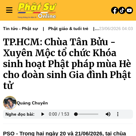
Tin tức - Phật sự
Phật giáo & tuổi trẻ
23/06/2026 04:03
Phật sự miền Đông
TP.HCM: Chùa Tân Bửu -
Xuyên Mộc tổ chức Khóa
sinh hoạt Phật pháp mùa Hè
cho đoàn sinh Gia đình Phật
tử
Quảng Chuyên
Nghe đọc bài:
PSO -
Trong hai ngày 20 và 21/06/2026, tại chùa