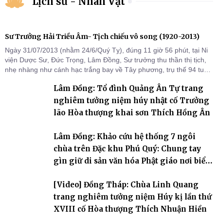
Lịch sử - Nhân Vật
Sư Trưởng Hải Triều Âm- Tịch chiếu vô song (1920-2013)
Ngày 31/07/2013 (nhằm 24/6/Quý Tỵ), đúng 11 giờ 56 phút, tại Ni
viện Dược Sư, Đức Trọng, Lâm Đồng, Sư trưởng thu thần thị tịch,
nhẹ nhàng như cánh hạc trắng bay về Tây phương, trụ thế 94 tuổi
đời, 60 hạ lạp.
Lâm Đồng: Tổ đình Quảng Ân Tự trang
nghiêm tưởng niệm húy nhật cố Trưởng
lão Hòa thượng khai sơn Thích Hồng Ân
Lâm Đồng: Khảo cứu hệ thống 7 ngôi
chùa trên Đặc khu Phú Quý: Chung tay
gìn giữ di sản văn hóa Phật giáo nơi biển
đảo
[Video] Đồng Tháp: Chùa Linh Quang
trang nghiêm tưởng niệm Húy kị lần thứ
XVIII cố Hòa thượng Thích Nhuận Hiền