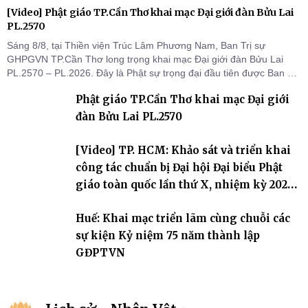
[Video] Phật giáo TP.Cần Thơ khai mạc Đại giới đàn Bửu Lai
PL.2570
Sáng 8/8, tại Thiền viện Trúc Lâm Phương Nam, Ban Trị sự
GHPGVN TP.Cần Thơ long trọng khai mạc Đại giới đàn Bửu Lai
PL.2570 – PL.2026. Đây là Phật sự trọng đại đầu tiên được Ban Trị
sự triển khai sau thành công của Đại hội Phật giáo thành phố lần
Phật giáo TP.Cần Thơ khai mạc Đại giới
thứ I, thể hiện sự quan tâm đối với công tác truyền giới, đào tạo
Tăng tài và tiếp nối mạng mạch Tăng-g
đàn Bửu Lai PL.2570
[Video] TP. HCM: Khảo sát và triển khai
công tác chuẩn bị Đại hội Đại biểu Phật
giáo toàn quốc lần thứ X, nhiệm kỳ 2026-
2031
Huế: Khai mạc triển lãm cùng chuỗi các
sự kiện Kỷ niệm 75 năm thành lập
GĐPTVN