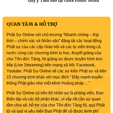
Quy y Tam bảo tại chùa Phước Minh
QUAN TÂM & HỖ TRỢ
Phật Sự Online với chủ trương “Nhanh chóng – Kịp
thời – chính xác và Nhân văn” đăng tải các hoạt động
Phật sự của các cấp Giáo hội và các tự viện trong cả
nước cùng các chương trình tu học, thuyết giảng của
chư Tôn đức Tăng, Ni giảng sư được truyền hình trực
tiếp (Live Streaming) trên mạng xã hội: Facebook,
Youtube, Phật Sự Online về các sự kiện Phật sự và trên
15 chương trình khác với mục đích “ Đẩy mạnh truyền
thông Phật giáo như một kênh Hoằng pháp …”
Phật Sự Online có trên 60 nhân sự là phóng viên, Ban
Biên tập và các bộ phận khác, vì vậy rất cần sự quan
tâm chia sẻ, hỗ trợ của chư Tôn đức Tăng Ni, quý Phật
tử và quý vị yêu mến Đạo Phật để có được kinh phí