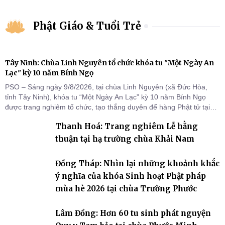
Phật Giáo & Tuổi Trẻ
Tây Ninh: Chùa Linh Nguyên tổ chức khóa tu "Một Ngày An
Lạc" kỳ 10 năm Bính Ngọ
PSO – Sáng ngày 9/8/2026, tại chùa Linh Nguyên (xã Đức Hòa,
tỉnh Tây Ninh), khóa tu “Một Ngày An Lạc” kỳ 10 năm Bính Ngọ
được trang nghiêm tổ chức, tạo thắng duyên để hàng Phật tử tại
gia trở về nương tựa Tam bảo, lắng đọng thân tâm và vun bồi đời
Thanh Hoá: Trang nghiêm Lễ hằng
sống thiện lành.
thuận tại hạ trường chùa Khải Nam
Đồng Tháp: Nhìn lại những khoảnh khắc
ý nghĩa của khóa Sinh hoạt Phật pháp
mùa hè 2026 tại chùa Trường Phước
Lâm Đồng: Hơn 60 tu sinh phát nguyện