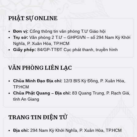
PHẬT SỰ ONLINE
Đơn vị:
Cổng thông tin văn phòng T.Ư Giáo hội
Trụ sở:
Văn phòng 2 T.Ư – GHPGVN – số 294 Nam Kỳ Khởi
Nghĩa, P. Xuân Hòa, TP.HCM
Giấy phép:
84/GP-TTĐT Cục phát thanh, truyền hình
VĂN PHÒNG LIÊN LẠC
Chùa Minh Đạo Địa chỉ:
12/3 BIS Kỳ Đồng, P. Xuân Hòa,
TP.HCM
Chùa Phật Quang – Địa chỉ:
83 Quang Trung, P. Rạch Giá,
tỉnh An Giang
TRANG TIN ĐIỆN TỬ
Địa chỉ:
294 Nam Kỳ Khởi Nghĩa, P. Xuân Hòa, TP.HCM