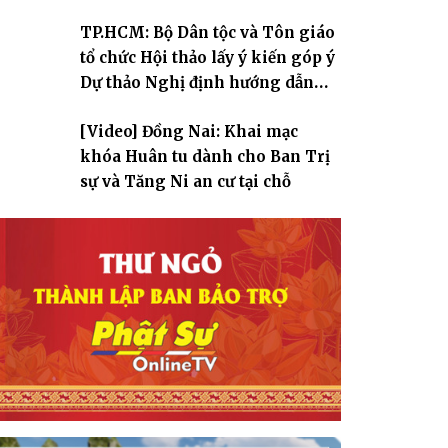
TP.HCM: Bộ Dân tộc và Tôn giáo
tổ chức Hội thảo lấy ý kiến góp ý
Dự thảo Nghị định hướng dẫn
thi hành Luật Tín ngưỡng, tôn
[Video] Đồng Nai: Khai mạc
giáo
khóa Huân tu dành cho Ban Trị
sự và Tăng Ni an cư tại chỗ