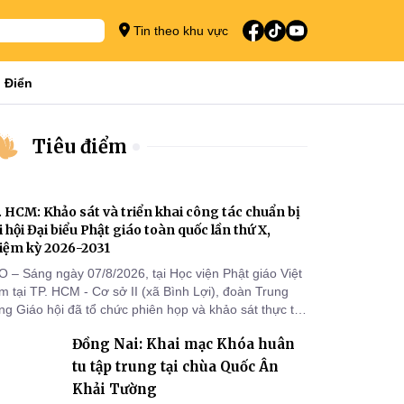
Tin theo khu vực
 Điển
Tiêu điểm
. HCM: Khảo sát và triển khai công tác chuẩn bị
i hội Đại biểu Phật giáo toàn quốc lần thứ X,
iệm kỳ 2026-2031
O – Sáng ngày 07/8/2026, tại Học viện Phật giáo Việt
 tại TP. HCM - Cơ sở II (xã Bình Lợi), đoàn Trung
g Giáo hội đã tổ chức phiên họp và khảo sát thực tế
m triển khai công tác chuẩn bị Đại hội Đại biểu Phật
Đồng Nai: Khai mạc Khóa huân
áo toàn quốc lần thứ X, nhiệm kỳ 2026-2031.
tu tập trung tại chùa Quốc Ân
Khải Tường