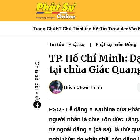
Trang Chủ
HT Chủ Tịch
Liên Kết
Tin Tức
Video
Văn 
Tin tức - Phật sự
Phật sự miền Đông
TP. Hồ Chí Minh: Đ
tại chùa Giác Quan
Thích Chơn Thịnh
PSO - Lễ dâng Y Kathina của Phật
người nhận là chư Tôn đức Tăng, 
tử ngoài dâng Y (cà sa), là thứ q
nghi thức do Phật chế, còn dâng