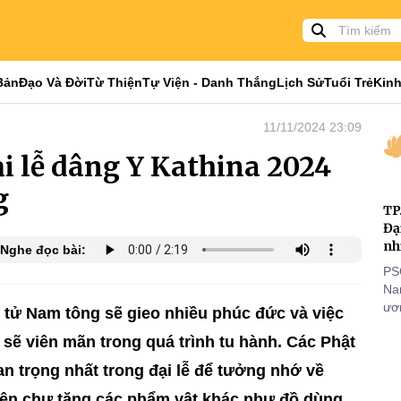
Bản
Đạo Và Đời
Từ Thiện
Tự Viện - Danh Thắng
Lịch Sử
Tuổi Trẻ
Kinh
11/11/2024 23:09
ại lễ dâng Y Kathina 2024
g
TP
Đạ
nh
Nghe đọc bài:
PS
Nam
ươn
 tử Nam tông sẽ gieo nhiều phúc đức và việc
nhằ
sẽ viên mãn trong quá trình tu hành. Các Phật
gi
uan trọng nhất trong đại lễ để tưởng nhớ về
 lên chư tăng các phẩm vật khác như đồ dùng