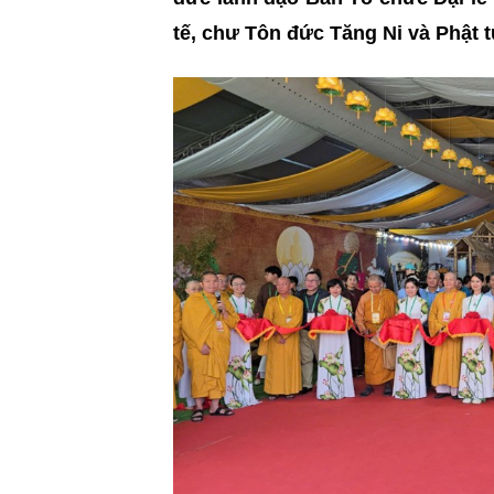
tế, chư Tôn đức Tăng Ni và Phật t