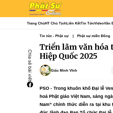
Trang Chủ
HT Chủ Tịch
Liên Kết
Tin Tức
Video
Văn 
Tin tức - Phật sự
Phật sự miền Đông
Đại lễ Phật đản - Vesak
Đại lễ Phật đả
Triển lãm văn hóa t
Hiệp Quốc 2025
Giác Minh Vĩnh
PSO - Trong khuôn khổ Đại lễ Ve
hoá Phật giáo Việt Nam, sáng ngà
Nam” chính thức diễn ra tại khu
đức lãnh đạo Ban Tổ chức Đại lễ