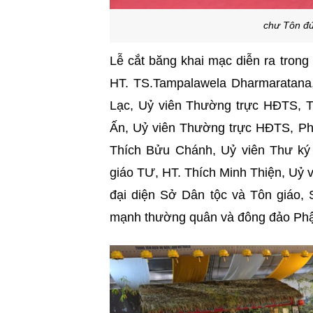
chư Tôn đứ
Lễ cắt băng khai mạc diễn ra trong
HT. TS.Tampalawela Dharmaratana,
Lạc, Uỷ viên Thường trực HĐTS, T
Ấn,
Uỷ viên Thường trực
HĐTS, Phó
Thích Bửu Chánh, Uỷ viên Thư ký
giáo TƯ, HT. Thích Minh Thiện,
Uỷ v
đại diện Sở Dân tộc và Tôn giáo,
mạnh thường quân và đông đảo Phậ