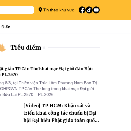
Tin theo khu vực
 Điển
Tiêu điểm
ật giáo TP.Cần Thơ khai mạc Đại giới đàn Bửu
i PL.2570
ng 8/8, tại Thiền viện Trúc Lâm Phương Nam Ban Trị
 GHPGVN TP.Cần Thơ long trọng khai mạc Đại giới
n Bửu Lai PL.2570 – PL.2026.
[Video] TP. HCM: Khảo sát và
triển khai công tác chuẩn bị Đại
hội Đại biểu Phật giáo toàn quốc
lần thứ X, nhiệm kỳ 2026-2031