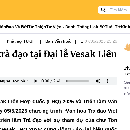
Bản
Đạo Và Đời
Từ Thiện
Tự Viện - Danh Thắng
Lịch Sử
Tuổi Trẻ
Kinh
Phật sự TƯGH
Ban Văn hoá
07/05/2025 23:26
n Vesak 2025
rà đạo tại Đại lễ Vesak Liên
Ph
La
Nghe đọc bài:
Sá
sự
đà
sak Liên Hợp quốc (LHQ) 2025 và Triển lãm Văn
y 05/5/2025 chương trình “Văn hóa Trà đạo Việt
 triển lãm Trà đạo với sự tham dự của chư Tôn
 Vesak LHQ 2025; cùng đông đảo đại biểu quốc