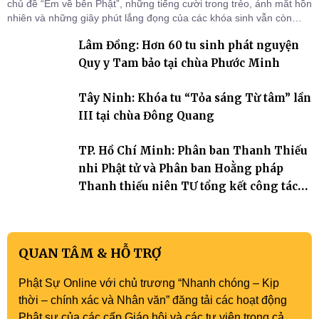
chủ đề “Em về bên Phật”, những tiếng cười trong trẻo, ánh mắt hồn
nhiên và những giây phút lắng đọng của các khóa sinh vẫn còn
đọng lại dưới mái chùa Trường Phước (xã Tân Hương, tỉnh Đồng
Lâm Đồng: Hơn 60 tu sinh phát nguyện
Tháp). Những tuần tu học ngắn ngủi nhưng đã trở thành hành
trang quý báu, gieo những hạt giống thiện l
Quy y Tam bảo tại chùa Phước Minh
Tây Ninh: Khóa tu “Tỏa sáng Từ tâm” lần
III tại chùa Đông Quang
TP. Hồ Chí Minh: Phân ban Thanh Thiếu
nhi Phật tử và Phân ban Hoằng pháp
Thanh thiếu niên TƯ tổng kết công tác
Phật sự nhiệm kỳ IX (2022 – 2027)
QUAN TÂM & HỖ TRỢ
Phật Sự Online với chủ trương “Nhanh chóng – Kịp
thời – chính xác và Nhân văn” đăng tải các hoạt động
Phật sự của các cấp Giáo hội và các tự viện trong cả