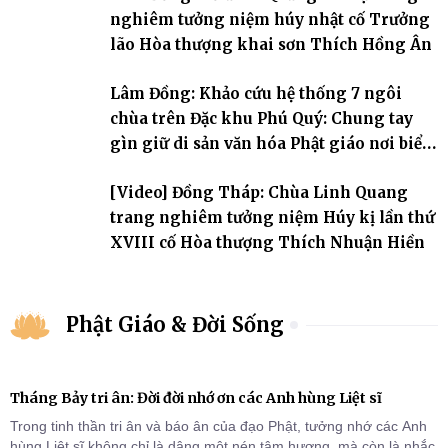
nghiêm tưởng niệm húy nhật cố Trưởng
lão Hòa thượng khai sơn Thích Hồng Ân
Lâm Đồng: Khảo cứu hệ thống 7 ngôi
chùa trên Đặc khu Phú Quý: Chung tay
gìn giữ di sản văn hóa Phật giáo nơi biển
đảo
[Video] Đồng Tháp: Chùa Linh Quang
trang nghiêm tưởng niệm Húy kị lần thứ
XVIII cố Hòa thượng Thích Nhuận Hiền
Phật Giáo & Đời Sống
Tháng Bảy tri ân: Đời đời nhớ ơn các Anh hùng Liệt sĩ
Trong tinh thần tri ân và báo ân của đạo Phật, tưởng nhớ các Anh
hùng Liệt sĩ không chỉ là dâng một nén tâm hương, mà còn là nhắc