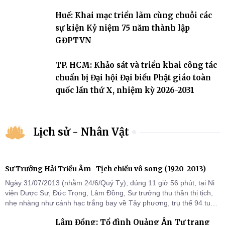
2031
Huế: Khai mạc triển lãm cùng chuỗi các
sự kiện Kỷ niệm 75 năm thành lập
GĐPTVN
TP. HCM: Khảo sát và triển khai công tác
chuẩn bị Đại hội Đại biểu Phật giáo toàn
quốc lần thứ X, nhiệm kỳ 2026-2031
Lịch sử - Nhân Vật
Sư Trưởng Hải Triều Âm- Tịch chiếu vô song (1920-2013)
Ngày 31/07/2013 (nhằm 24/6/Quý Tỵ), đúng 11 giờ 56 phút, tại Ni
viện Dược Sư, Đức Trọng, Lâm Đồng, Sư trưởng thu thần thị tịch,
nhẹ nhàng như cánh hạc trắng bay về Tây phương, trụ thế 94 tuổi
đời, 60 hạ lạp.
Lâm Đồng: Tổ đình Quảng Ân Tự trang