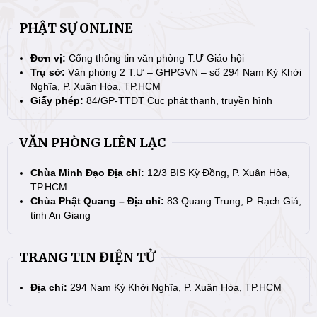
PHẬT SỰ ONLINE
Đơn vị:
Cổng thông tin văn phòng T.Ư Giáo hội
Trụ sở:
Văn phòng 2 T.Ư – GHPGVN – số 294 Nam Kỳ Khởi
Nghĩa, P. Xuân Hòa, TP.HCM
Giấy phép:
84/GP-TTĐT Cục phát thanh, truyền hình
VĂN PHÒNG LIÊN LẠC
Chùa Minh Đạo Địa chỉ:
12/3 BIS Kỳ Đồng, P. Xuân Hòa,
TP.HCM
Chùa Phật Quang – Địa chỉ:
83 Quang Trung, P. Rạch Giá,
tỉnh An Giang
TRANG TIN ĐIỆN TỬ
Địa chỉ:
294 Nam Kỳ Khởi Nghĩa, P. Xuân Hòa, TP.HCM