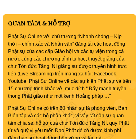
Quán Thế Âm Bồ tát thành đạo
QUAN TÂM & HỖ TRỢ
Phật Sự Online với chủ trương “Nhanh chóng – Kịp
thời – chính xác và Nhân văn” đăng tải các hoạt động
Phật sự của các cấp Giáo hội và các tự viện trong cả
nước cùng các chương trình tu học, thuyết giảng của
chư Tôn đức Tăng, Ni giảng sư được truyền hình trực
tiếp (Live Streaming) trên mạng xã hội: Facebook,
Youtube, Phật Sự Online về các sự kiện Phật sự và trên
15 chương trình khác với mục đích “ Đẩy mạnh truyền
thông Phật giáo như một kênh Hoằng pháp …”
Phật Sự Online có trên 60 nhân sự là phóng viên, Ban
Biên tập và các bộ phận khác, vì vậy rất cần sự quan
tâm chia sẻ, hỗ trợ của chư Tôn đức Tăng Ni, quý Phật
tử và quý vị yêu mến Đạo Phật để có được kinh phí
đảm bảo sự hoạt động bền vững và lâu dài.