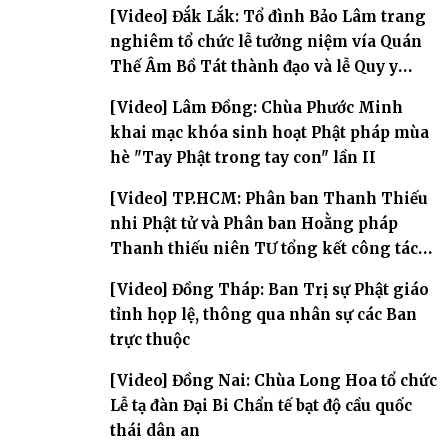
Phòng
[Video] Đắk Lắk: Tổ đình Bảo Lâm trang
nghiêm tổ chức lễ tưởng niệm vía Quán
Thế Âm Bồ Tát thành đạo và lễ Quy y
Tam bảo
[Video] Lâm Đồng: Chùa Phước Minh
khai mạc khóa sinh hoạt Phật pháp mùa
hè "Tay Phật trong tay con" lần II
[Video] TP.HCM: Phân ban Thanh Thiếu
nhi Phật tử và Phân ban Hoằng pháp
Thanh thiếu niên TƯ tổng kết công tác
Phật sự nhiệm kỳ IX (2022 – 2027)
[Video] Đồng Tháp: Ban Trị sự Phật giáo
tỉnh họp lệ, thông qua nhân sự các Ban
trực thuộc
[Video] Đồng Nai: Chùa Long Hoa tổ chức
Lễ tạ đàn Đại Bi Chẩn tế bạt độ cầu quốc
thái dân an