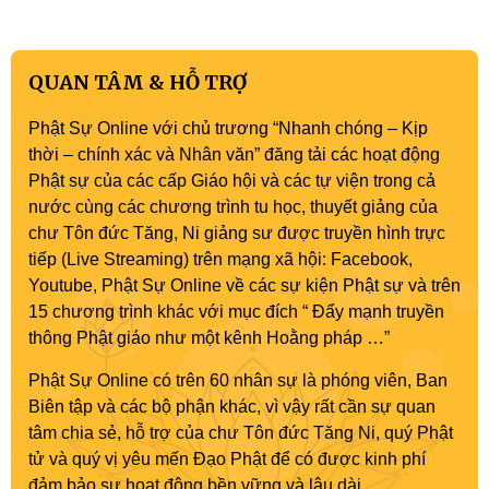
Quán Thế Âm Bồ tát thành đạo
QUAN TÂM & HỖ TRỢ
Phật Sự Online với chủ trương “Nhanh chóng – Kịp
thời – chính xác và Nhân văn” đăng tải các hoạt động
Phật sự của các cấp Giáo hội và các tự viện trong cả
nước cùng các chương trình tu học, thuyết giảng của
chư Tôn đức Tăng, Ni giảng sư được truyền hình trực
tiếp (Live Streaming) trên mạng xã hội: Facebook,
Youtube, Phật Sự Online về các sự kiện Phật sự và trên
15 chương trình khác với mục đích “ Đẩy mạnh truyền
thông Phật giáo như một kênh Hoằng pháp …”
Phật Sự Online có trên 60 nhân sự là phóng viên, Ban
Biên tập và các bộ phận khác, vì vậy rất cần sự quan
tâm chia sẻ, hỗ trợ của chư Tôn đức Tăng Ni, quý Phật
tử và quý vị yêu mến Đạo Phật để có được kinh phí
đảm bảo sự hoạt động bền vững và lâu dài.