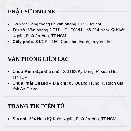
PHẬT SỰ ONLINE
Đơn vị:
Cổng thông tin văn phòng T.Ư Giáo hội
Trụ sở:
Văn phòng 2 T.Ư – GHPGVN – số 294 Nam Kỳ Khởi
Nghĩa, P. Xuân Hòa, TP.HCM
Giấy phép:
84/GP-TTĐT Cục phát thanh, truyền hình
VĂN PHÒNG LIÊN LẠC
Chùa Minh Đạo Địa chỉ:
12/3 BIS Kỳ Đồng, P. Xuân Hòa,
TP.HCM
Chùa Phật Quang – Địa chỉ:
83 Quang Trung, P. Rạch Giá,
tỉnh An Giang
TRANG TIN ĐIỆN TỬ
Địa chỉ:
294 Nam Kỳ Khởi Nghĩa, P. Xuân Hòa, TP.HCM