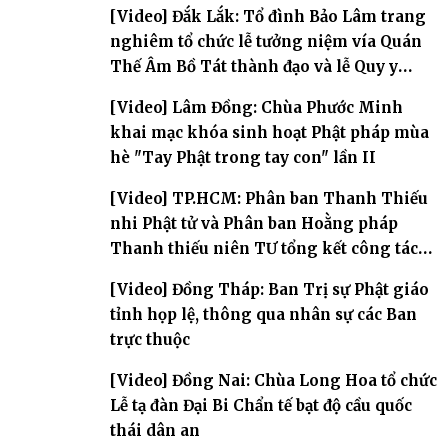
Phòng
[Video] Đắk Lắk: Tổ đình Bảo Lâm trang
nghiêm tổ chức lễ tưởng niệm vía Quán
Thế Âm Bồ Tát thành đạo và lễ Quy y
Tam bảo
[Video] Lâm Đồng: Chùa Phước Minh
khai mạc khóa sinh hoạt Phật pháp mùa
hè "Tay Phật trong tay con" lần II
[Video] TP.HCM: Phân ban Thanh Thiếu
nhi Phật tử và Phân ban Hoằng pháp
Thanh thiếu niên TƯ tổng kết công tác
Phật sự nhiệm kỳ IX (2022 – 2027)
[Video] Đồng Tháp: Ban Trị sự Phật giáo
tỉnh họp lệ, thông qua nhân sự các Ban
trực thuộc
[Video] Đồng Nai: Chùa Long Hoa tổ chức
Lễ tạ đàn Đại Bi Chẩn tế bạt độ cầu quốc
thái dân an