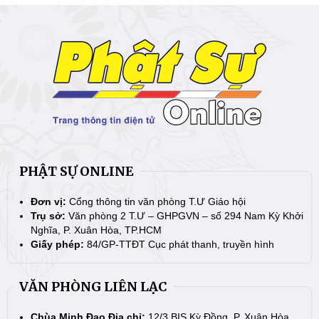
PHẬT SỰ ONLINE
Đơn vị:
Cổng thông tin văn phòng T.Ư Giáo hội
Trụ sở:
Văn phòng 2 T.Ư – GHPGVN – số 294 Nam Kỳ Khởi
Nghĩa, P. Xuân Hòa, TP.HCM
Giấy phép:
84/GP-TTĐT Cục phát thanh, truyền hình
VĂN PHÒNG LIÊN LẠC
Chùa Minh Đạo Địa chỉ:
12/3 BIS Kỳ Đồng, P. Xuân Hòa,