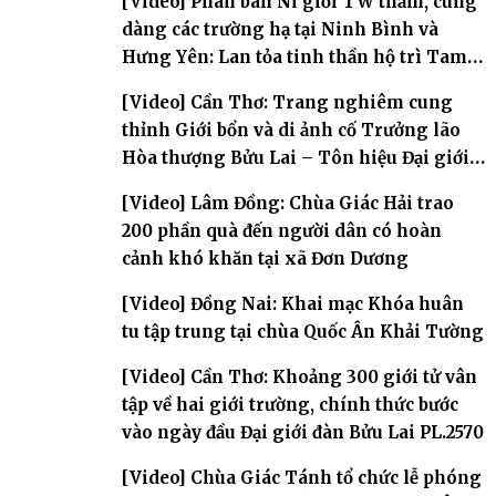
[Video] Phân ban Ni giới TW thăm, cúng
dàng các trường hạ tại Ninh Bình và
Hưng Yên: Lan tỏa tinh thần hộ trì Tam
bảo
[Video] Cần Thơ: Trang nghiêm cung
thỉnh Giới bổn và di ảnh cố Trưởng lão
Hòa thượng Bửu Lai – Tôn hiệu Đại giới
đàn – về hai giới trường
[Video] Lâm Đồng: Chùa Giác Hải trao
200 phần quà đến người dân có hoàn
cảnh khó khăn tại xã Đơn Dương
[Video] Đồng Nai: Khai mạc Khóa huân
tu tập trung tại chùa Quốc Ân Khải Tường
[Video] Cần Thơ: Khoảng 300 giới tử vân
tập về hai giới trường, chính thức bước
vào ngày đầu Đại giới đàn Bửu Lai PL.2570
[Video] Chùa Giác Tánh tổ chức lễ phóng