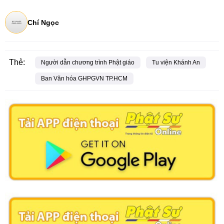
Chí Ngọc
Thẻ:
Người dẫn chương trình Phật giáo
Tu viện Khánh An
Ban Văn hóa GHPGVN TP.HCM