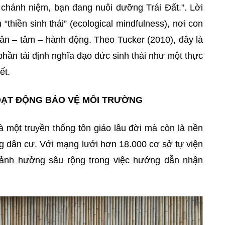
 chánh niệm, bạn đang nuôi dưỡng Trái Đất.”. Lời
thiền sinh thái” (ecological mindfulness), nơi con
hân – tâm – hành động. Theo Tucker (2010), đây là
phần tái định nghĩa đạo đức sinh thái như một thực
ết.
OẠT ĐỘNG BẢO VỆ MÔI TRƯỜNG
à một truyền thống tôn giáo lâu đời mà còn là nền
g dân cư. Với mạng lưới hơn 18.000 cơ sở tự viện
ó ảnh hưởng sâu rộng trong việc hướng dẫn nhận