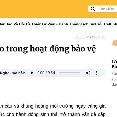
Bản
Đạo Và Đời
Từ Thiện
Tự Viện - Danh Thắng
Lịch Sử
Tuổi Trẻ
Kinh
25/06/2025 12:26
áo trong hoạt động bảo vệ
[V
Bử
Nghe đọc bài:
Sá
sự
đà
đại
của
qua
và
oàn cầu và khủng hoảng môi trường ngày càng gia
đức cho hành động sinh thái trở thành vấn đề cấp