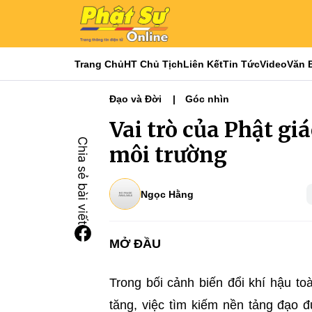
Trang Chủ
HT Chủ Tịch
Liên Kết
Tin Tức
Video
Văn 
Đạo và Đời
Góc nhìn
Vai trò của Phật gi
môi trường
Ngọc Hằng
MỞ ĐẦU
Trong bối cảnh biến đổi khí hậu t
tăng, việc tìm kiếm nền tảng đạo 