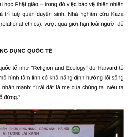
hái học Phật giáo – trong đó việc bảo vệ thiên nhiên
 và trí tuệ quán duyên sinh. Nhà nghiên cứu Kaza
(relational ethics), vượt qua giới hạn loài người để
ỨNG DỤNG QUỐC TẾ
uốc tế như "Religion and Ecology" do Harvard tổ
mô hình tâm linh có khả năng định hướng lối sống
 nhấn mạnh: “Trái đất là mẹ của chúng ta. Nếu ta
ỗ đứng.”