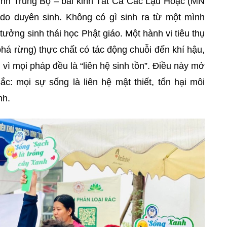
Kinh Trung Bộ – bài kinh Tất Cả Các Lậu Hoặc (MN
à do duyên sinh. Không có gì sinh ra từ một mình
 tưởng sinh thái học Phật giáo. Một hành vi tiêu thụ
há rừng) thực chất có tác động chuỗi đến khí hậu,
 vì mọi pháp đều là “liên hệ sinh tồn”. Điều này mở
ắc: mọi sự sống là liên hệ mật thiết, tổn hại môi
ình.