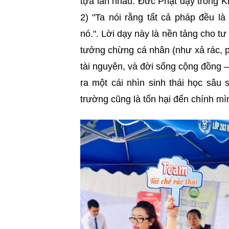
tựa lẫn nhau. Đức Phật dạy trong 
2) "Ta nói rằng tất cả pháp đều l
nó.". Lời dạy này là nền tảng cho tư
tưởng chừng cá nhân (như xả rác, p
tài nguyên, và đời sống cộng đồng –
ra một cái nhìn sinh thái học sâu s
trường cũng là tổn hại đến chính m