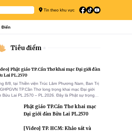
Tin theo khu vực
 Điển
Tiêu điểm
ideo] Phật giáo TP.Cần Thơ khai mạc Đại giới đàn
u Lai PL.2570
ng 8/8, tại Thiền viện Trúc Lâm Phương Nam, Ban Trị
 GHPGVN TP.Cần Thơ long trọng khai mạc Đại giới
n Bửu Lai PL.2570 – PL.2026. Đây là Phật sự trọng
 đầu tiên được Ban Trị sự triển khai sau thành công
Phật giáo TP.Cần Thơ khai mạc
 Đại hội Phật giáo thành phố lần thứ I, thể hiện sự
n tâm đối với công tác truyền giới, đào tạo Tăng tài
Đại giới đàn Bửu Lai PL.2570
 tiếp nối mạng mạch Tăng-g
[Video] TP. HCM: Khảo sát và