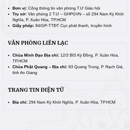
Đơn vị:
Cổng thông tin văn phòng T.Ư Giáo hội
Trụ sở:
Văn phòng 2 T.Ư – GHPGVN – số 294 Nam Kỳ Khởi
Nghĩa, P. Xuân Hòa, TP.HCM
Giấy phép:
84/GP-TTĐT Cục phát thanh, truyền hình
VĂN PHÒNG LIÊN LẠC
Chùa Minh Đạo Địa chỉ:
12/3 BIS Kỳ Đồng, P. Xuân Hòa,
TP.HCM
Chùa Phật Quang – Địa chỉ:
83 Quang Trung, P. Rạch Giá,
tỉnh An Giang
TRANG TIN ĐIỆN TỬ
Địa chỉ:
294 Nam Kỳ Khởi Nghĩa, P. Xuân Hòa, TP.HCM