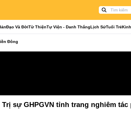
Bản
Đạo Và Đời
Từ Thiện
Tự Viện - Danh Thắng
Lịch Sử
Tuổi Trẻ
Kinh
miền Đông
 Trị sự GHPGVN tỉnh trang nghiêm tác 