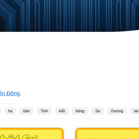
iền Đông
.
hạ
bàn
Tịnh
kiết
tràng
Sư
Dương
tác