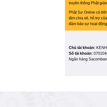
truyền thông Phật gi
Phật Sự Online có trên
tâm chia sẻ, hỗ trợ c
đảm bảo sự hoạt động 
Chủ tài khoản:
KENH
Số tài khoản:
070104
Ngân hàng Sacombank