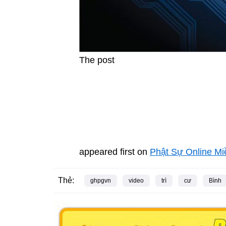
The post
appeared first on
Phật Sự Online M
Thẻ:
ghpgvn
video
trì
cư
Bình