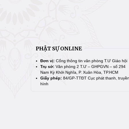
PHẬT SỰ ONLINE
Đơn vị:
Cổng thông tin văn phòng T.Ư Giáo hội
Trụ sở:
Văn phòng 2 T.Ư – GHPGVN – số 294
Nam Kỳ Khởi Nghĩa, P. Xuân Hòa, TP.HCM
Giấy phép:
84/GP-TTĐT Cục phát thanh, truyề
hình