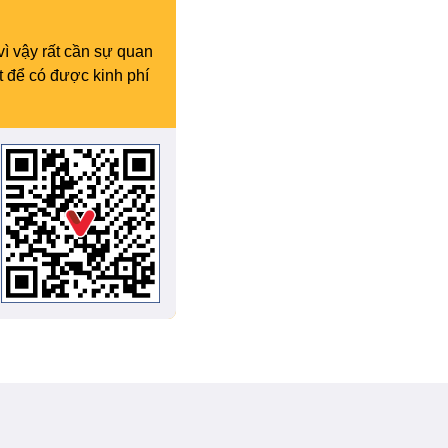
vì vậy rất cần sự quan
t để có được kinh phí