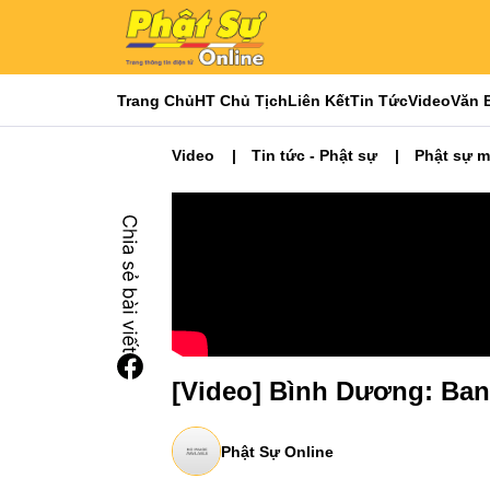
Trang Chủ
HT Chủ Tịch
Liên Kết
Tin Tức
Video
Văn 
Video
Tin tức - Phật sự
Phật sự 
[Video] Bình Dương: Ban
Phật Sự Online