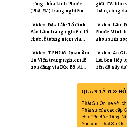
tràng chùa Linh Phước
giới TW khu v
(Phật Đá) trang nghiêm
thăm, cúng dà
Tưởng niệm -Húy nhật cố
trường hạ tại
[Video] Đắk Lắk: Tổ đình
[Video] Lâm 
Hòa thượng Thích Nhuận
mùa an cư PL.
Bảo Lâm trang nghiêm tổ
Phước Minh k
Sanh lần thứ 11
chức lễ tưởng niệm vía
khóa sinh hoạ
Quán Thế Âm Bồ Tát
mùa hè "Tay 
[Video] TP.HCM: Quan Âm
[Video] An Gi
thành đạo và lễ Quy y Tam
tay con" lần II
Tu Viện trang nghiêm lễ
Hải Sơn tiếp 
bảo
hoa đăng vía Đức Bồ tát
tiến độ xây d
Quán Thế Âm thành đạo
hóa thân Bồ 
Âm
QUAN TÂM & HỖ
Phật Sự Online với ch
Phật sự của các cấp Gi
chư Tôn đức Tăng, Ni 
Youtube, Phật Sự Onli