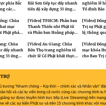
ực phía Bắc
Hải Sơn tiếp tục đẩy nhanh
nghiêm lễ hằ
ng các
tiến độ xây dựng 33 ứng
Tổ đình Bảo
 Hà Nội nhân
hóa thân Bồ Tát Quán Thế
Đồng: Chùa
[Video] TP.HCM: Phân ban
[Video] Đồn
2570
Âm
hai mạc
Thanh Thiếu nhi Phật tử
Trị sự Phật 
t Phật pháp
và Phân ban Hoằng pháp
lệ, thông qu
Phật trong
Thanh thiếu niên TƯ tổng
Ban trực thu
ang: Chùa
[Video] An Giang: Chùa
[Video] Đồng
kết công tác Phật sự nhiệm
tục đẩy nhanh
Bửu Thọ trang nghiêm tổ
mạc khóa Hu
kỳ IX (2022 – 2027)
ựng 33 ứng
chức lễ Cổ Phật khất thực
cho Ban Trị 
Tát Quán Thế
và khai kinh Địa Tạng
an cư tại chỗ
 TRỢ
ủ trương “Nhanh chóng – Kịp thời – chính xác và Nhân văn” đăn
áo hội và các tự viện trong cả nước cùng các chương trình tu h
giảng sư được truyền hình trực tiếp (Live Streaming) trên mạng
ne về các sự kiện Phật sự và trên 15 chương trình khác với mụ