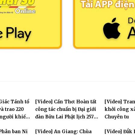
Giác Tánh tổ
[Video] Cần Thơ: Hoàn tất
[Video] Tra
à trao 220
công tác chuẩn bị Đại giới
khởi công x
 người khiếm
đàn Bửu Lai Phật lịch 2570,
Chuyên tu
ảnh khó khăn
dự kiến hơn 300 giới tử
Phân ban Ni
[Video] An Giang: Chùa
[Video] Đắk 
đăng đàn cầu giới