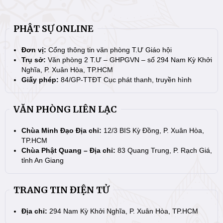
PHẬT SỰ ONLINE
Đơn vị:
Cổng thông tin văn phòng T.Ư Giáo hội
Trụ sở:
Văn phòng 2 T.Ư – GHPGVN – số 294 Nam Kỳ Khởi
Nghĩa, P. Xuân Hòa, TP.HCM
Giấy phép:
84/GP-TTĐT Cục phát thanh, truyền hình
VĂN PHÒNG LIÊN LẠC
Chùa Minh Đạo Địa chỉ:
12/3 BIS Kỳ Đồng, P. Xuân Hòa,
TP.HCM
Chùa Phật Quang – Địa chỉ:
83 Quang Trung, P. Rạch Giá,
tỉnh An Giang
TRANG TIN ĐIỆN TỬ
Địa chỉ:
294 Nam Kỳ Khởi Nghĩa, P. Xuân Hòa, TP.HCM