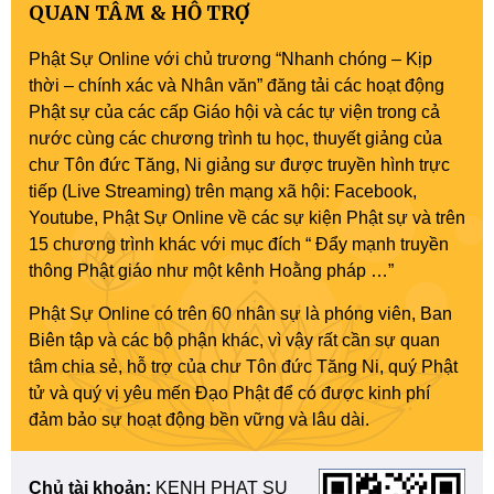
QUAN TÂM & HỖ TRỢ
Phật Sự Online với chủ trương “Nhanh chóng – Kịp
thời – chính xác và Nhân văn” đăng tải các hoạt động
Phật sự của các cấp Giáo hội và các tự viện trong cả
nước cùng các chương trình tu học, thuyết giảng của
chư Tôn đức Tăng, Ni giảng sư được truyền hình trực
tiếp (Live Streaming) trên mạng xã hội: Facebook,
Youtube, Phật Sự Online về các sự kiện Phật sự và trên
15 chương trình khác với mục đích “ Đẩy mạnh truyền
thông Phật giáo như một kênh Hoằng pháp …”
Phật Sự Online có trên 60 nhân sự là phóng viên, Ban
Biên tập và các bộ phận khác, vì vậy rất cần sự quan
tâm chia sẻ, hỗ trợ của chư Tôn đức Tăng Ni, quý Phật
tử và quý vị yêu mến Đạo Phật để có được kinh phí
đảm bảo sự hoạt động bền vững và lâu dài.
Chủ tài khoản:
KENH PHAT SU