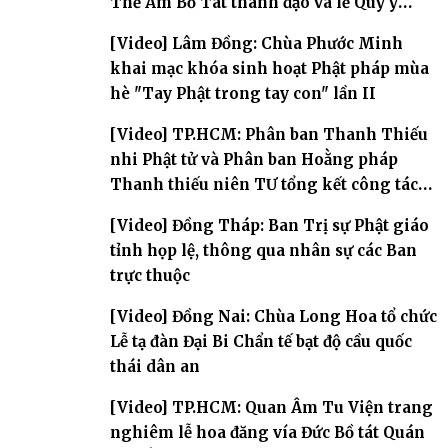
Thế Âm Bồ Tát thành đạo và lễ Quy y
Tam bảo
[Video] Lâm Đồng: Chùa Phước Minh
khai mạc khóa sinh hoạt Phật pháp mùa
hè "Tay Phật trong tay con" lần II
[Video] TP.HCM: Phân ban Thanh Thiếu
nhi Phật tử và Phân ban Hoằng pháp
Thanh thiếu niên TƯ tổng kết công tác
Phật sự nhiệm kỳ IX (2022 – 2027)
[Video] Đồng Tháp: Ban Trị sự Phật giáo
tỉnh họp lệ, thông qua nhân sự các Ban
trực thuộc
[Video] Đồng Nai: Chùa Long Hoa tổ chức
Lễ tạ đàn Đại Bi Chẩn tế bạt độ cầu quốc
thái dân an
[Video] TP.HCM: Quan Âm Tu Viện trang
nghiêm lễ hoa đăng vía Đức Bồ tát Quán