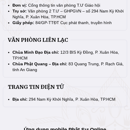
Đơn vị:
Cổng thông tin văn phòng T.Ư Giáo hội
Trụ sở:
Văn phòng 2 T.Ư – GHPGVN – số 294 Nam Kỳ Khởi
Nghĩa, P. Xuân Hòa, TP.HCM
Giấy phép:
84/GP-TTĐT Cục phát thanh, truyền hình
VĂN PHÒNG LIÊN LẠC
Chùa Minh Đạo Địa chỉ:
12/3 BIS Kỳ Đồng, P. Xuân Hòa,
TP.HCM
Chùa Phật Quang – Địa chỉ:
83 Quang Trung, P. Rạch Giá,
tỉnh An Giang
TRANG TIN ĐIỆN TỬ
Địa chỉ:
294 Nam Kỳ Khởi Nghĩa, P. Xuân Hòa, TP.HCM
Ứng dụng mobile Phật Sự Online