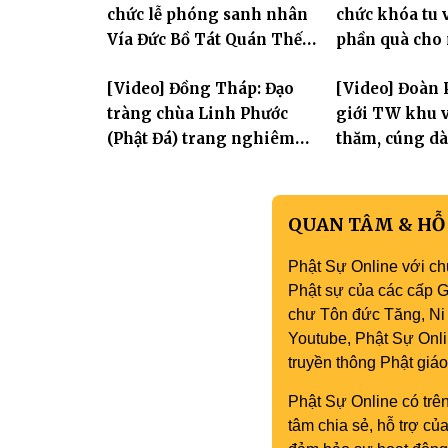
chức lễ phóng sanh nhân
chức khóa tu v
hai giới trườ
Vía Đức Bồ Tát Quán Thế
phần quà cho
Âm
thị có hoàn c
[Video] Đồng Tháp: Đạo
[Video] Đoàn 
tràng chùa Linh Phước
giới TW khu v
(Phật Đá) trang nghiêm
thăm, cúng dà
Tưởng niệm -Húy nhật cố
trường hạ tại
Hòa thượng Thích Nhuận
mùa an cư PL.
Sanh lần thứ 11
QUAN TÂM & HỖ
Phật Sự Online với ch
Phật sự của các cấp Gi
chư Tôn đức Tăng, Ni 
Youtube, Phật Sự Onli
truyền thông Phật gi
Phật Sự Online có trên
tâm chia sẻ, hỗ trợ c