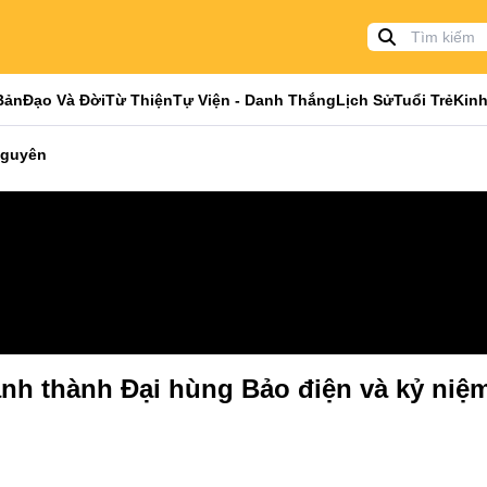
Bản
Đạo Và Đời
Từ Thiện
Tự Viện - Danh Thắng
Lịch Sử
Tuổi Trẻ
Kinh
Nguyên
ánh thành Đại hùng Bảo điện và kỷ niệ