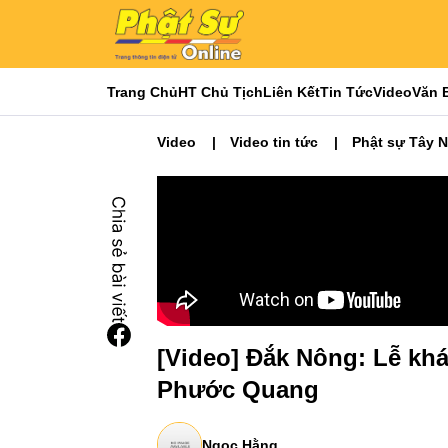
Trang Chủ
HT Chủ Tịch
Liên Kết
Tin Tức
Video
Văn 
Video
Video tin tức
Phật sự Tây 
[Video] Đắk Nông: Lễ kh
Phước Quang
Ngọc Hằng