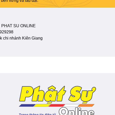
bền vững và lâu dài.
 PHAT SU ONLINE
929298
 chi nhánh Kiên Giang