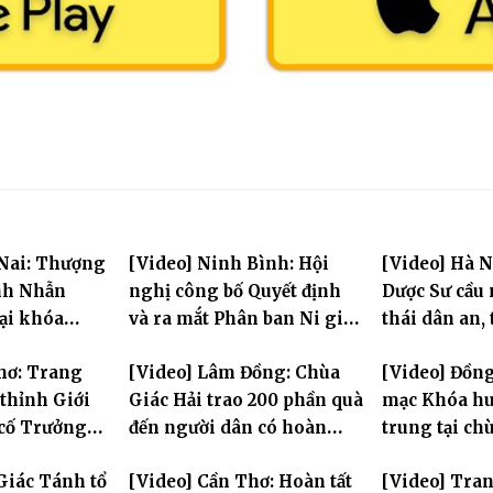
 Nai: Thượng
[Video] Ninh Bình: Hội
[Video] Hà N
nh Nhẫn
nghị công bố Quyết định
Dược Sư cầu
tại khóa
và ra mắt Phân ban Ni giới
thái dân an, 
rung PL.2570
tỉnh nhiệm kỳ 2026-2031
hùng Liệt sĩ
hơ: Trang
[Video] Lâm Đồng: Chùa
[Video] Đồng
thỉnh Giới
Giác Hải trao 200 phần quà
mạc Khóa hu
 cố Trưởng
đến người dân có hoàn
trung tại ch
g Bửu Lai –
cảnh khó khăn tại xã Đơn
Khải Tường
Giác Tánh tổ
[Video] Cần Thơ: Hoàn tất
[Video] Tra
iới đàn – về
Dương