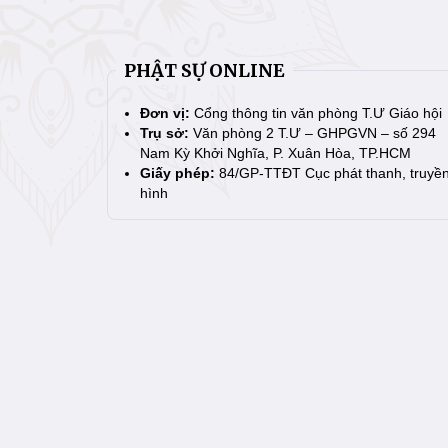
PHẬT SỰ ONLINE
Đơn vị:
Cổng thông tin văn phòng T.Ư Giáo hội
Trụ sở:
Văn phòng 2 T.Ư – GHPGVN – số 294
Nam Kỳ Khởi Nghĩa, P. Xuân Hòa, TP.HCM
Giấy phép:
84/GP-TTĐT Cục phát thanh, truyề
hình