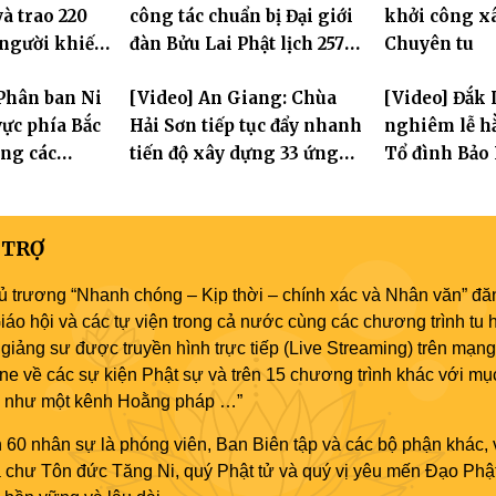
à trao 220
công tác chuẩn bị Đại giới
khởi công x
ng
 người khiếm
đàn Bửu Lai Phật lịch 2570,
Chuyên tu
ảnh khó khăn
dự kiến hơn 300 giới tử
Phân ban Ni
[Video] An Giang: Chùa
[Video] Đắk 
đăng đàn cầu giới
ực phía Bắc
Hải Sơn tiếp tục đẩy nhanh
nghiêm lễ hằ
ng các
tiến độ xây dựng 33 ứng
Tổ đình Bảo
 Hà Nội nhân
hóa thân Bồ Tát Quán Thế
2570
Âm
 TRỢ
ủ trương “Nhanh chóng – Kịp thời – chính xác và Nhân văn” đăn
áo hội và các tự viện trong cả nước cùng các chương trình tu h
giảng sư được truyền hình trực tiếp (Live Streaming) trên mạng
ne về các sự kiện Phật sự và trên 15 chương trình khác với mụ
áo như một kênh Hoằng pháp …”
 60 nhân sự là phóng viên, Ban Biên tập và các bộ phận khác, 
ủa chư Tôn đức Tăng Ni, quý Phật tử và quý vị yêu mến Đạo Phậ