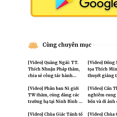
Cùng chuyên mục
[Video] Quảng Ngãi: TT.
[Video] Đồng
Thích Nhuận Pháp thăm,
tọa Thích Mi
chia sẻ công tác hành
thuyết giảng 
chính Giáo hội và sách tấn
Huân tu tập t
[Video] Phân ban Ni giới
[Video] Cần T
chư hành giả Ni
TW thăm, cúng dàng các
nghiêm cung 
trường hạ tại Ninh Bình và
bổn và di ảnh
Hưng Yên: Lan tỏa tinh
lão Hòa thượn
[Video] Chùa Giác Tánh tổ
[Video] Chùa 
thần hộ trì Tam bảo
Tôn hiệu Đại g