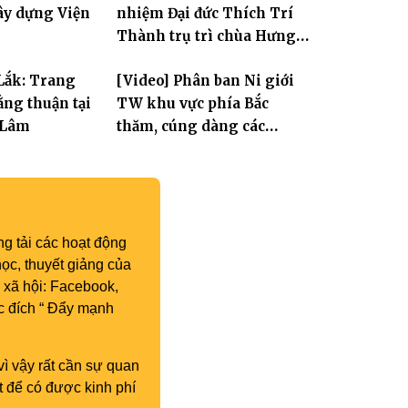
ây dựng Viện
nhiệm Đại đức Thích Trí
Thành trụ trì chùa Hưng
Huệ
Lắk: Trang
[Video] Phân ban Ni giới
ng thuận tại
TW khu vực phía Bắc
 Lâm
thăm, cúng dàng các
trường hạ thuộc tỉnh Hưng
Yên và thành phố Hải
Phòng
g tải các hoạt động
ọc, thuyết giảng của
 xã hội: Facebook,
c đích “ Đẩy mạnh
vì vậy rất cần sự quan
t để có được kinh phí