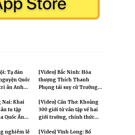
ội: Tạ đàn
[Video] Bắc Ninh: Hòa
 nguyện Quốc
thượng Thích Thanh
tri ân Anh
Phụng tái suy cử Trưởng
Ban Trị sự GHPGVN tỉnh
 Nai: Khai
[Video] Cần Thơ: Khoảng
ân tu tập
300 giới tử vân tập về hai
ùa Quốc Ân
giới trường, chính thức
bước vào ngày đầu Đại giới
ng nghiêm lễ
[Video] Vĩnh Long: Bổ
đàn Bửu Lai PL.2570