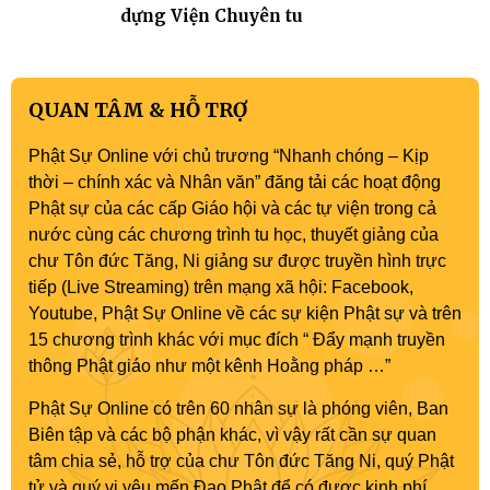
dựng Viện Chuyên tu
QUAN TÂM & HỖ TRỢ
Phật Sự Online với chủ trương “Nhanh chóng – Kịp
thời – chính xác và Nhân văn” đăng tải các hoạt động
Phật sự của các cấp Giáo hội và các tự viện trong cả
nước cùng các chương trình tu học, thuyết giảng của
chư Tôn đức Tăng, Ni giảng sư được truyền hình trực
tiếp (Live Streaming) trên mạng xã hội: Facebook,
Youtube, Phật Sự Online về các sự kiện Phật sự và trên
15 chương trình khác với mục đích “ Đẩy mạnh truyền
thông Phật giáo như một kênh Hoằng pháp …”
Phật Sự Online có trên 60 nhân sự là phóng viên, Ban
Biên tập và các bộ phận khác, vì vậy rất cần sự quan
tâm chia sẻ, hỗ trợ của chư Tôn đức Tăng Ni, quý Phật
tử và quý vị yêu mến Đạo Phật để có được kinh phí