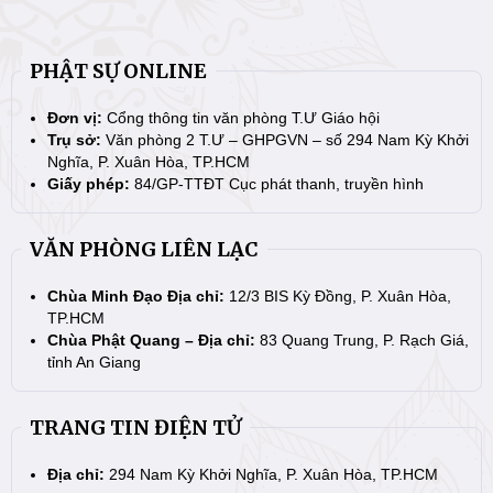
PHẬT SỰ ONLINE
Đơn vị:
Cổng thông tin văn phòng T.Ư Giáo hội
Trụ sở:
Văn phòng 2 T.Ư – GHPGVN – số 294 Nam Kỳ Khởi
Nghĩa, P. Xuân Hòa, TP.HCM
Giấy phép:
84/GP-TTĐT Cục phát thanh, truyền hình
VĂN PHÒNG LIÊN LẠC
Chùa Minh Đạo Địa chỉ:
12/3 BIS Kỳ Đồng, P. Xuân Hòa,
TP.HCM
Chùa Phật Quang – Địa chỉ:
83 Quang Trung, P. Rạch Giá,
tỉnh An Giang
TRANG TIN ĐIỆN TỬ
Địa chỉ:
294 Nam Kỳ Khởi Nghĩa, P. Xuân Hòa, TP.HCM