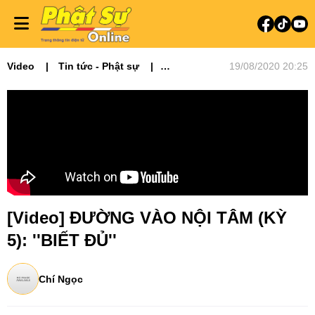
Video
Tin tức - Phật sự
19/08/2020 20:25
Video tin tức
Thuyết giảng
Đường Vào Nội Tâm
[Video] ĐƯỜNG VÀO NỘI TÂM (KỲ
5): ''BIẾT ĐỦ''
Chí Ngọc