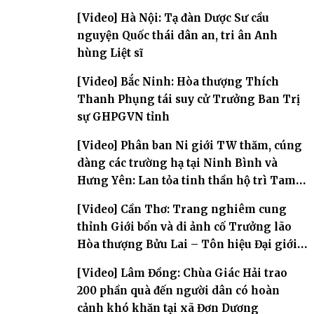
[Video] Hà Nội: Tạ đàn Dược Sư cầu
nguyện Quốc thái dân an, tri ân Anh
hùng Liệt sĩ
[Video] Bắc Ninh: Hòa thượng Thích
Thanh Phụng tái suy cử Trưởng Ban Trị
sự GHPGVN tỉnh
[Video] Phân ban Ni giới TW thăm, cúng
dàng các trường hạ tại Ninh Bình và
Hưng Yên: Lan tỏa tinh thần hộ trì Tam
bảo
[Video] Cần Thơ: Trang nghiêm cung
thỉnh Giới bổn và di ảnh cố Trưởng lão
Hòa thượng Bửu Lai – Tôn hiệu Đại giới
đàn – về hai giới trường
[Video] Lâm Đồng: Chùa Giác Hải trao
200 phần quà đến người dân có hoàn
cảnh khó khăn tại xã Đơn Dương