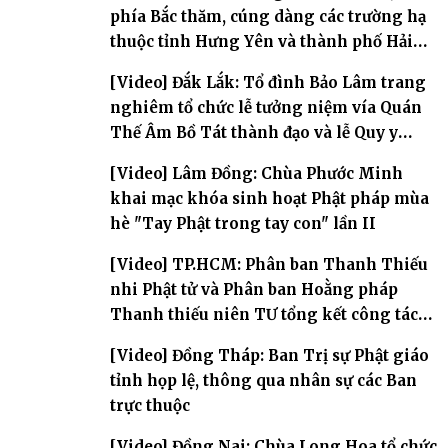
phía Bắc thăm, cúng dàng các trường hạ
thuộc tỉnh Hưng Yên và thành phố Hải
Phòng
[Video] Đắk Lắk: Tổ đình Bảo Lâm trang
nghiêm tổ chức lễ tưởng niệm vía Quán
Thế Âm Bồ Tát thành đạo và lễ Quy y
Tam bảo
[Video] Lâm Đồng: Chùa Phước Minh
khai mạc khóa sinh hoạt Phật pháp mùa
hè "Tay Phật trong tay con" lần II
[Video] TP.HCM: Phân ban Thanh Thiếu
nhi Phật tử và Phân ban Hoằng pháp
Thanh thiếu niên TƯ tổng kết công tác
Phật sự nhiệm kỳ IX (2022 – 2027)
[Video] Đồng Tháp: Ban Trị sự Phật giáo
tỉnh họp lệ, thông qua nhân sự các Ban
trực thuộc
[Video] Đồng Nai: Chùa Long Hoa tổ chức