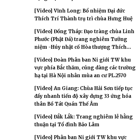
[Video] Vĩnh Long: Bổ nhiệm Đại đức
Thích Trí Thành trụ trì chùa Hưng Huệ
[Video] Đồng Tháp: Đạo tràng chùa Linh
Phước (Phật Đá) trang nghiêm Tưởng
niệm -Húy nhật cố Hòa thượng Thích
Nhuận Sanh lần thứ 11
[Video] Đoàn Phân ban Ni giới TW khu
vực phía Bắc thăm, cúng dàng các trường
hạ tại Hà Nội nhân mùa an cư PL.2570
[Video] An Giang: Chùa Hải Sơn tiếp tục
đẩy nhanh tiến độ xây dựng 33 ứng hóa
thân Bồ Tát Quán Thế Âm
[Video] Đắk Lắk: Trang nghiêm lễ hằng
thuận tại Tổ đình Bảo Lâm
[Video] Phân ban Ni giới TW khu vực