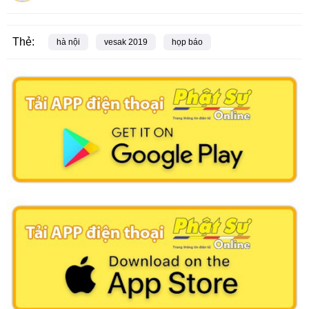
Thẻ:
hà nội
vesak 2019
họp báo