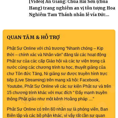
[Video] An Giang: Chùa Hải Sơn (chùa
Hang) trang nghiêm an vị tôn tượng Hoa
Nghiêm Tam Thánh nhân lễ vía Đức
Quán Thế Âm Bồ tát thành đạo
QUAN TÂM & HỖ TRỢ
Phật Sự Online với chủ trương “Nhanh chóng – Kịp
thời – chính xác và Nhân văn” đăng tải các hoạt động
Phật sự của các cấp Giáo hội và các tự viện trong cả
nước cùng các chương trình tu học, thuyết giảng của
chư Tôn đức Tăng, Ni giảng sư được truyền hình trực
tiếp (Live Streaming) trên mạng xã hội: Facebook,
Youtube, Phật Sự Online về các sự kiện Phật sự và trên
15 chương trình khác với mục đích “ Đẩy mạnh truyền
thông Phật giáo như một kênh Hoằng pháp …”
Phật Sự Online có trên 60 nhân sự là phóng viên, Ban
Biên tập và các bộ phận khác, vì vậy rất cần sự quan