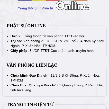
PHẬT SỰ ONLINE
Đơn vị:
Cổng thông tin văn phòng T.Ư Giáo hội
Trụ sở:
Văn phòng 2 T.Ư – GHPGVN – số 294 Nam Kỳ Khởi
Nghĩa, P. Xuân Hòa, TP.HCM
Giấy phép:
84/GP-TTĐT Cục phát thanh, truyền hình
VĂN PHÒNG LIÊN LẠC
Chùa Minh Đạo Địa chỉ:
12/3 BIS Kỳ Đồng, P. Xuân Hòa,
TP.HCM
Chùa Phật Quang – Địa chỉ:
83 Quang Trung, P. Rạch Giá,
tỉnh An Giang
TRANG TIN ĐIỆN TỬ