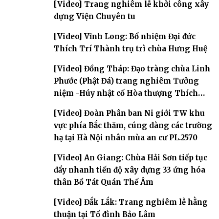
[Video] Trang nghiêm lễ khởi công xây
dựng Viện Chuyên tu
[Video] Vĩnh Long: Bổ nhiệm Đại đức
Thích Trí Thành trụ trì chùa Hưng Huệ
[Video] Đồng Tháp: Đạo tràng chùa Linh
Phước (Phật Đá) trang nghiêm Tưởng
niệm -Húy nhật cố Hòa thượng Thích
Nhuận Sanh lần thứ 11
[Video] Đoàn Phân ban Ni giới TW khu
vực phía Bắc thăm, cúng dàng các trường
hạ tại Hà Nội nhân mùa an cư PL.2570
[Video] An Giang: Chùa Hải Sơn tiếp tục
đẩy nhanh tiến độ xây dựng 33 ứng hóa
thân Bồ Tát Quán Thế Âm
[Video] Đắk Lắk: Trang nghiêm lễ hằng
thuận tại Tổ đình Bảo Lâm