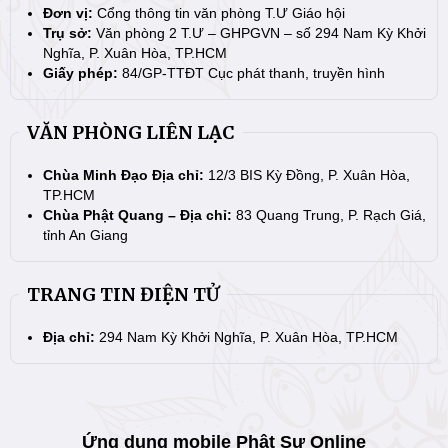
Đơn vị:
Cổng thông tin văn phòng T.Ư Giáo hội
Trụ sở:
Văn phòng 2 T.Ư – GHPGVN – số 294 Nam Kỳ Khởi
Nghĩa, P. Xuân Hòa, TP.HCM
Giấy phép:
84/GP-TTĐT Cục phát thanh, truyền hình
VĂN PHÒNG LIÊN LẠC
Chùa Minh Đạo Địa chỉ:
12/3 BIS Kỳ Đồng, P. Xuân Hòa,
TP.HCM
Chùa Phật Quang – Địa chỉ:
83 Quang Trung, P. Rạch Giá,
tỉnh An Giang
TRANG TIN ĐIỆN TỬ
Địa chỉ:
294 Nam Kỳ Khởi Nghĩa, P. Xuân Hòa, TP.HCM
Ứng dụng mobile Phật Sự Online