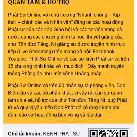
QUAN TÂM & HỖ TRỢ
Phật Sự Online với chủ trương “Nhanh chóng – Kịp
thời – chính xác và Nhân văn” đăng tải các hoạt động
Phật sự của các cấp Giáo hội và các tự viện trong cả
nước cùng các chương trình tu học, thuyết giảng của
chư Tôn đức Tăng, Ni giảng sư được truyền hình trực
tiếp (Live Streaming) trên mạng xã hội: Facebook,
Youtube, Phật Sự Online về các sự kiện Phật sự và trên
15 chương trình khác với mục đích “ Đẩy mạnh truyền
thông Phật giáo như một kênh Hoằng pháp …”
Phật Sự Online có trên 60 nhân sự là phóng viên, Ban
Biên tập và các bộ phận khác, vì vậy rất cần sự quan
tâm chia sẻ, hỗ trợ của chư Tôn đức Tăng Ni, quý Phật
tử và quý vị yêu mến Đạo Phật để có được kinh phí
đảm bảo sự hoạt động bền vững và lâu dài.
Chủ tài khoản:
KENH PHAT SU