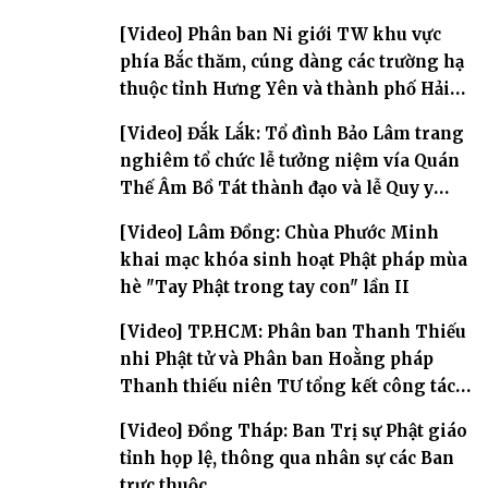
[Video] Phân ban Ni giới TW khu vực
phía Bắc thăm, cúng dàng các trường hạ
thuộc tỉnh Hưng Yên và thành phố Hải
Phòng
[Video] Đắk Lắk: Tổ đình Bảo Lâm trang
nghiêm tổ chức lễ tưởng niệm vía Quán
Thế Âm Bồ Tát thành đạo và lễ Quy y
Tam bảo
[Video] Lâm Đồng: Chùa Phước Minh
khai mạc khóa sinh hoạt Phật pháp mùa
hè "Tay Phật trong tay con" lần II
[Video] TP.HCM: Phân ban Thanh Thiếu
nhi Phật tử và Phân ban Hoằng pháp
Thanh thiếu niên TƯ tổng kết công tác
Phật sự nhiệm kỳ IX (2022 – 2027)
[Video] Đồng Tháp: Ban Trị sự Phật giáo
tỉnh họp lệ, thông qua nhân sự các Ban
trực thuộc