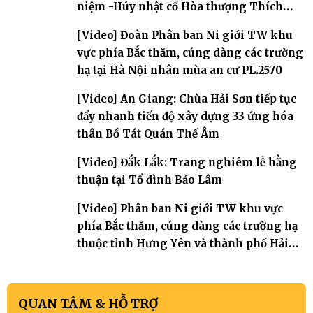
niệm -Húy nhật cố Hòa thượng Thích
Nhuận Sanh lần thứ 11
[Video] Đoàn Phân ban Ni giới TW khu
vực phía Bắc thăm, cúng dàng các trường
hạ tại Hà Nội nhân mùa an cư PL.2570
[Video] An Giang: Chùa Hải Sơn tiếp tục
đẩy nhanh tiến độ xây dựng 33 ứng hóa
thân Bồ Tát Quán Thế Âm
[Video] Đắk Lắk: Trang nghiêm lễ hằng
thuận tại Tổ đình Bảo Lâm
[Video] Phân ban Ni giới TW khu vực
phía Bắc thăm, cúng dàng các trường hạ
thuộc tỉnh Hưng Yên và thành phố Hải
Phòng
QUAN TÂM & HỖ TRỢ