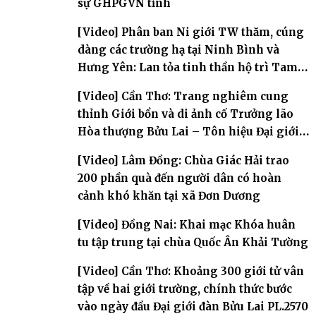
sự GHPGVN tỉnh
[Video] Phân ban Ni giới TW thăm, cúng
dàng các trường hạ tại Ninh Bình và
Hưng Yên: Lan tỏa tinh thần hộ trì Tam
bảo
[Video] Cần Thơ: Trang nghiêm cung
thỉnh Giới bổn và di ảnh cố Trưởng lão
Hòa thượng Bửu Lai – Tôn hiệu Đại giới
đàn – về hai giới trường
[Video] Lâm Đồng: Chùa Giác Hải trao
200 phần quà đến người dân có hoàn
cảnh khó khăn tại xã Đơn Dương
[Video] Đồng Nai: Khai mạc Khóa huân
tu tập trung tại chùa Quốc Ân Khải Tường
[Video] Cần Thơ: Khoảng 300 giới tử vân
tập về hai giới trường, chính thức bước
vào ngày đầu Đại giới đàn Bửu Lai PL.2570