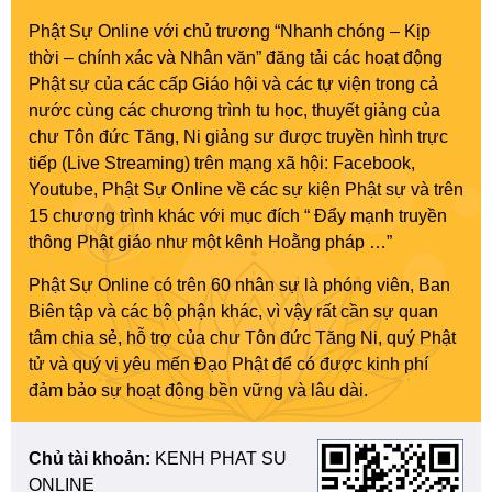
Phật Sự Online với chủ trương “Nhanh chóng – Kịp
thời – chính xác và Nhân văn” đăng tải các hoạt động
Phật sự của các cấp Giáo hội và các tự viện trong cả
nước cùng các chương trình tu học, thuyết giảng của
chư Tôn đức Tăng, Ni giảng sư được truyền hình trực
tiếp (Live Streaming) trên mạng xã hội: Facebook,
Youtube, Phật Sự Online về các sự kiện Phật sự và trên
15 chương trình khác với mục đích “ Đẩy mạnh truyền
thông Phật giáo như một kênh Hoằng pháp …”
Phật Sự Online có trên 60 nhân sự là phóng viên, Ban
Biên tập và các bộ phận khác, vì vậy rất cần sự quan
tâm chia sẻ, hỗ trợ của chư Tôn đức Tăng Ni, quý Phật
tử và quý vị yêu mến Đạo Phật để có được kinh phí
đảm bảo sự hoạt động bền vững và lâu dài.
Chủ tài khoản:
KENH PHAT SU
ONLINE