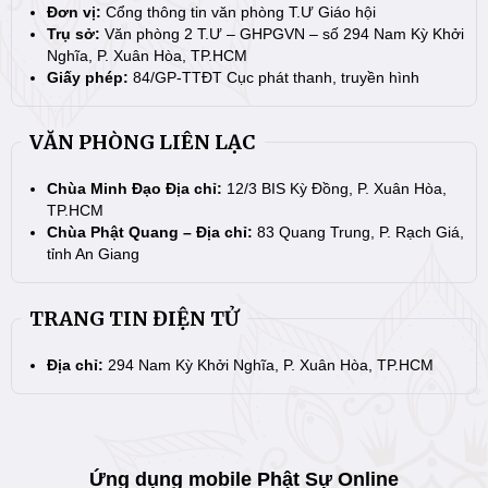
Đơn vị:
Cổng thông tin văn phòng T.Ư Giáo hội
Trụ sở:
Văn phòng 2 T.Ư – GHPGVN – số 294 Nam Kỳ Khởi
Nghĩa, P. Xuân Hòa, TP.HCM
Giấy phép:
84/GP-TTĐT Cục phát thanh, truyền hình
VĂN PHÒNG LIÊN LẠC
Chùa Minh Đạo Địa chỉ:
12/3 BIS Kỳ Đồng, P. Xuân Hòa,
TP.HCM
Chùa Phật Quang – Địa chỉ:
83 Quang Trung, P. Rạch Giá,
tỉnh An Giang
TRANG TIN ĐIỆN TỬ
Địa chỉ:
294 Nam Kỳ Khởi Nghĩa, P. Xuân Hòa, TP.HCM
Ứng dụng mobile Phật Sự Online