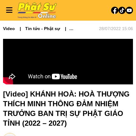
Video
Tin tức - Phật sự
28/07/2022 15:06
Video tin tức
Phật sự miền Bắc
Đại hội Phật giáo các tỉnh
[Video] KHÁNH HOÀ: HOÀ THƯỢNG
THÍCH MINH THÔNG ĐẢM NHIỆM
TRƯỞNG BAN TRỊ SỰ PHẬT GIÁO
TỈNH (2022 – 2027)