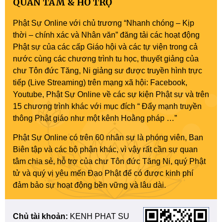
QUAN TÂM & HỖ TRỢ
Phật Sự Online với chủ trương “Nhanh chóng – Kịp
thời – chính xác và Nhân văn” đăng tải các hoạt động
Phật sự của các cấp Giáo hội và các tự viện trong cả
nước cùng các chương trình tu học, thuyết giảng của
chư Tôn đức Tăng, Ni giảng sư được truyền hình trực
tiếp (Live Streaming) trên mạng xã hội: Facebook,
Youtube, Phật Sự Online về các sự kiện Phật sự và trên
15 chương trình khác với mục đích “ Đẩy mạnh truyền
thông Phật giáo như một kênh Hoằng pháp …”
Phật Sự Online có trên 60 nhân sự là phóng viên, Ban
Biên tập và các bộ phận khác, vì vậy rất cần sự quan
tâm chia sẻ, hỗ trợ của chư Tôn đức Tăng Ni, quý Phật
tử và quý vị yêu mến Đạo Phật để có được kinh phí
đảm bảo sự hoạt động bền vững và lâu dài.
Chủ tài khoản:
KENH PHAT SU