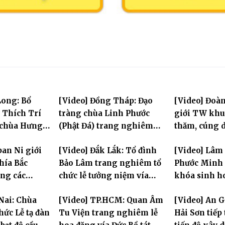
Long: Bổ
[Video] Đồng Tháp: Đạo
[Video] Đoà
 Thích Trí
tràng chùa Linh Phước
giới TW khu
 chùa Hưng
(Phật Đá) trang nghiêm
thăm, cúng 
Tưởng niệm -Húy nhật cố
trường hạ tạ
ban Ni giới
[Video] Đắk Lắk: Tổ đình
[Video] Lâm
Hòa thượng Thích Nhuận
mùa an cư PL
hía Bắc
Bảo Lâm trang nghiêm tổ
Phước Minh 
Sanh lần thứ 11
ng các
chức lễ tưởng niệm vía
khóa sinh h
ộc tỉnh Hưng
Quán Thế Âm Bồ Tát
mùa hè "Tay
Nai: Chùa
[Video] TP.HCM: Quan Âm
[Video] An 
phố Hải
thành đạo và lễ Quy y Tam
tay con" lần 
hức Lễ tạ đàn
Tu Viện trang nghiêm lễ
Hải Sơn tiếp
bảo