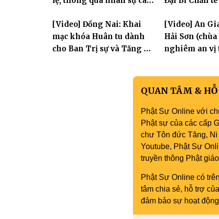
lệ, thông qua nhân sự các
Đại Bi Chẩn tế
Ban trực thuộc
quốc thái dân
[Video] Đồng Nai: Khai
[Video] An Gi
mạc khóa Huân tu dành
Hải Sơn (chùa
cho Ban Trị sự và Tăng Ni
nghiêm an vị 
an cư tại chỗ
Hoa Nghiêm 
nhân lễ vía Đ
Âm Bồ tát thà
QUAN TÂM & HỖ
Phật Sự Online với ch
Phật sự của các cấp Gi
chư Tôn đức Tăng, Ni 
Youtube, Phật Sự Onli
truyền thông Phật gi
Phật Sự Online có trên
tâm chia sẻ, hỗ trợ c
đảm bảo sự hoạt động 