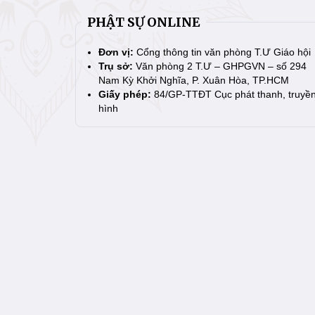
PHẬT SỰ ONLINE
Đơn vị:
Cổng thông tin văn phòng T.Ư Giáo hội
Trụ sở:
Văn phòng 2 T.Ư – GHPGVN – số 294
Nam Kỳ Khởi Nghĩa, P. Xuân Hòa, TP.HCM
Giấy phép:
84/GP-TTĐT Cục phát thanh, truyề
hình