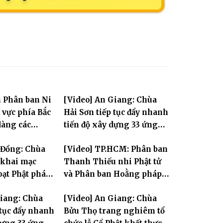
n Phân ban Ni
[Video] An Giang: Chùa
 vực phía Bắc
Hải Sơn tiếp tục đẩy nhanh
dàng các
tiến độ xây dựng 33 ứng
i Hà Nội nhân
hóa thân Bồ Tát Quán Thế
 Đồng: Chùa
[Video] TP.HCM: Phân ban
.2570
Âm
khai mạc
Thanh Thiếu nhi Phật tử
oạt Phật pháp
và Phân ban Hoằng pháp
 Phật trong
Thanh thiếu niên TƯ tổng
Giang: Chùa
[Video] An Giang: Chùa
II
kết công tác Phật sự nhiệm
 tục đẩy nhanh
Bửu Thọ trang nghiêm tổ
kỳ IX (2022 – 2027)