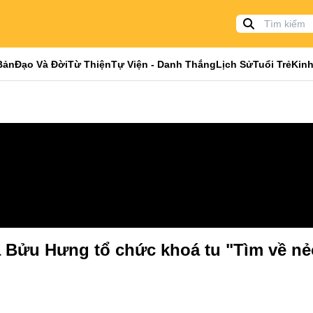
Bản
Đạo Và Đời
Từ Thiện
Tự Viện - Danh Thắng
Lịch Sử
Tuổi Trẻ
Kinh
 Bửu Hưng tổ chức khoá tu "Tìm về nẻo