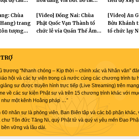
 bạt độ cầu
hoa đăng vía Đức Bồ tát
tiến độ xây 
 an
Quán Thế Âm thành đạo
hóa thân Bồ
ang: Chùa
[Video] Đồng Nai: Chùa
[Video] An 
Âm
 Hang) trang
Phật Quốc Vạn Thành tổ
Bửu Khánh 
tôn tượng
chức lễ vía Quán Thế Âm
tổ chức lạy 
Tam Thánh
thành đạo, trao 500 phần
nhân đại lễ 
ức Quán Thế
quà cho người dân khó
tát Quán Th
nh đạo
khăn
 TRỢ
ủ trương “Nhanh chóng – Kịp thời – chính xác và Nhân văn” đăn
áo hội và các tự viện trong cả nước cùng các chương trình tu h
giảng sư được truyền hình trực tiếp (Live Streaming) trên mạng
ne về các sự kiện Phật sự và trên 15 chương trình khác với mụ
áo như một kênh Hoằng pháp …”
 60 nhân sự là phóng viên, Ban Biên tập và các bộ phận khác, 
ủa chư Tôn đức Tăng Ni, quý Phật tử và quý vị yêu mến Đạo Phậ
bền vững và lâu dài.