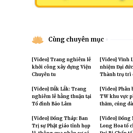
Cùng chuyên mục
[Video] Trang nghiêm lễ
[Video] Vĩnh 
khởi công xây dựng Viện
nhiệm Đại đức
Chuyên tu
Thành trụ trì
Huệ
[Video] Đắk Lắk: Trang
[Video] Phân 
nghiêm lễ hằng thuận tại
TW khu vực p
Tổ đình Bảo Lâm
thăm, cúng dà
trường hạ thu
[Video] Đồng Tháp: Ban
[Video] Đồng 
Yên và thành 
Trị sự Phật giáo tỉnh họp
Long Hoa tổ c
Phòng