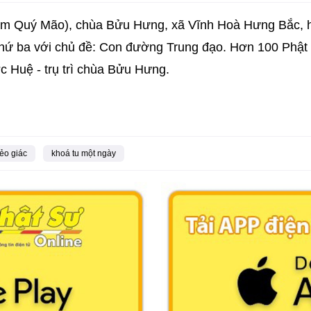
m Quý Mão), chùa Bửu Hưng, xã Vĩnh Hoà Hưng Bắc, huy
 thứ ba với chủ đề: Con đường Trung đạo. Hơn 100 Phật 
 Huệ - trụ trì chùa Bửu Hưng.
ẻo giác
khoá tu một ngày