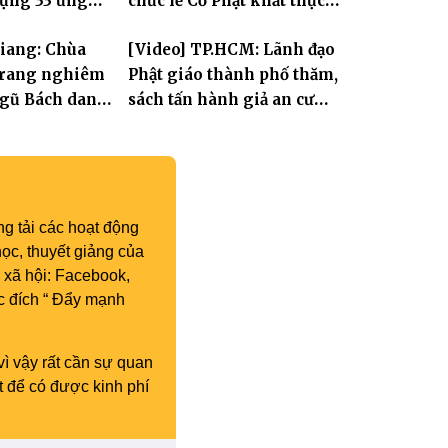
dựng 33 ứng
chức lễ Cổ Phật khất thực
 Tát Quán Thế
và khai kinh Địa Tạng
Giang: Chùa
[Video] TP.HCM: Lãnh đạo
trang nghiêm
Phật giáo thành phố thăm,
Ngũ Bách danh
sách tấn hành giả an cư
thành đạo Bồ
khu vực II tại Tổ đình Hội
ế Âm
Khánh
g tải các hoạt động
ọc, thuyết giảng của
 xã hội: Facebook,
c đích “ Đẩy mạnh
vì vậy rất cần sự quan
t để có được kinh phí