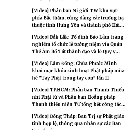
[Video] Phân ban Ni giới TW khu vực
phía Bắc thăm, cúng dàng các trường hạ
thuộc tỉnh Hưng Yên và thành phố Hải
Phòng
[Video] Đắk Lắk: Tổ đình Bảo Lâm trang
nghiêm tổ chức lễ tưởng niệm vía Quán
Thế Âm Bồ Tát thành đạo và lễ Quy y
Tam bảo
[Video] Lâm Đồng: Chùa Phước Minh
khai mạc khóa sinh hoạt Phật pháp mùa
hè "Tay Phật trong tay con" lần II
[Video] TP.HCM: Phân ban Thanh Thiếu
nhi Phật tử và Phân ban Hoằng pháp
Thanh thiếu niên TƯ tổng kết công tác
Phật sự nhiệm kỳ IX (2022 – 2027)
[Video] Đồng Tháp: Ban Trị sự Phật giáo
tỉnh họp lệ, thông qua nhân sự các Ban