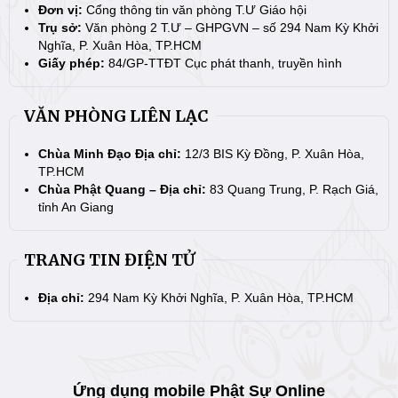
Đơn vị:
Cổng thông tin văn phòng T.Ư Giáo hội
Trụ sở:
Văn phòng 2 T.Ư – GHPGVN – số 294 Nam Kỳ Khởi
Nghĩa, P. Xuân Hòa, TP.HCM
Giấy phép:
84/GP-TTĐT Cục phát thanh, truyền hình
VĂN PHÒNG LIÊN LẠC
Chùa Minh Đạo Địa chỉ:
12/3 BIS Kỳ Đồng, P. Xuân Hòa,
TP.HCM
Chùa Phật Quang – Địa chỉ:
83 Quang Trung, P. Rạch Giá,
tỉnh An Giang
TRANG TIN ĐIỆN TỬ
Địa chỉ:
294 Nam Kỳ Khởi Nghĩa, P. Xuân Hòa, TP.HCM
Ứng dụng mobile Phật Sự Online