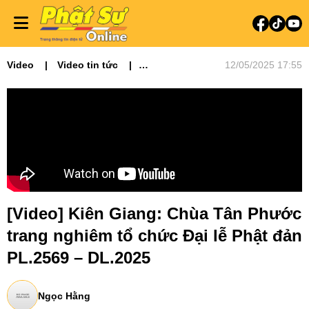
Video
Video tin tức
12/05/2025 17:55
Phật sự miền Tây
Ni giới
Tin Tức Hoạt Động
[Video] Kiên Giang: Chùa Tân Phước
trang nghiêm tổ chức Đại lễ Phật đản
PL.2569 – DL.2025
Ngọc Hằng