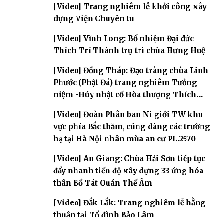
[Video] Trang nghiêm lễ khởi công xây
dựng Viện Chuyên tu
[Video] Vĩnh Long: Bổ nhiệm Đại đức
Thích Trí Thành trụ trì chùa Hưng Huệ
[Video] Đồng Tháp: Đạo tràng chùa Linh
Phước (Phật Đá) trang nghiêm Tưởng
niệm -Húy nhật cố Hòa thượng Thích
Nhuận Sanh lần thứ 11
[Video] Đoàn Phân ban Ni giới TW khu
vực phía Bắc thăm, cúng dàng các trường
hạ tại Hà Nội nhân mùa an cư PL.2570
[Video] An Giang: Chùa Hải Sơn tiếp tục
đẩy nhanh tiến độ xây dựng 33 ứng hóa
thân Bồ Tát Quán Thế Âm
[Video] Đắk Lắk: Trang nghiêm lễ hằng
thuận tại Tổ đình Bảo Lâm