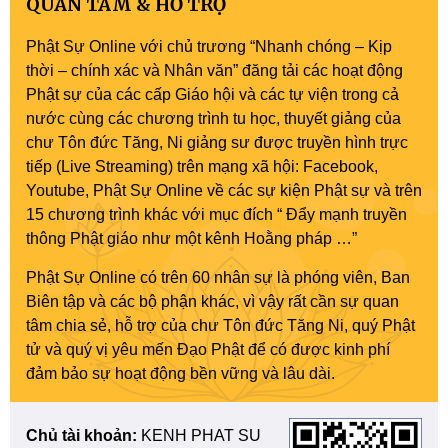
QUAN TÂM & HỖ TRỢ
Phật Sự Online với chủ trương “Nhanh chóng – Kịp
thời – chính xác và Nhân văn” đăng tải các hoạt động
Phật sự của các cấp Giáo hội và các tự viện trong cả
nước cùng các chương trình tu học, thuyết giảng của
chư Tôn đức Tăng, Ni giảng sư được truyền hình trực
tiếp (Live Streaming) trên mạng xã hội: Facebook,
Youtube, Phật Sự Online về các sự kiện Phật sự và trên
15 chương trình khác với mục đích “ Đẩy mạnh truyền
thông Phật giáo như một kênh Hoằng pháp …”
Phật Sự Online có trên 60 nhân sự là phóng viên, Ban
Biên tập và các bộ phận khác, vì vậy rất cần sự quan
tâm chia sẻ, hỗ trợ của chư Tôn đức Tăng Ni, quý Phật
tử và quý vị yêu mến Đạo Phật để có được kinh phí
đảm bảo sự hoạt động bền vững và lâu dài.
Chủ tài khoản:
KENH PHAT SU