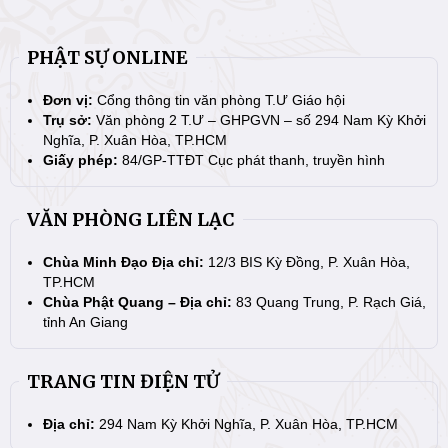
PHẬT SỰ ONLINE
Đơn vị:
Cổng thông tin văn phòng T.Ư Giáo hội
Trụ sở:
Văn phòng 2 T.Ư – GHPGVN – số 294 Nam Kỳ Khởi
Nghĩa, P. Xuân Hòa, TP.HCM
Giấy phép:
84/GP-TTĐT Cục phát thanh, truyền hình
VĂN PHÒNG LIÊN LẠC
Chùa Minh Đạo Địa chỉ:
12/3 BIS Kỳ Đồng, P. Xuân Hòa,
TP.HCM
Chùa Phật Quang – Địa chỉ:
83 Quang Trung, P. Rạch Giá,
tỉnh An Giang
TRANG TIN ĐIỆN TỬ
Địa chỉ:
294 Nam Kỳ Khởi Nghĩa, P. Xuân Hòa, TP.HCM