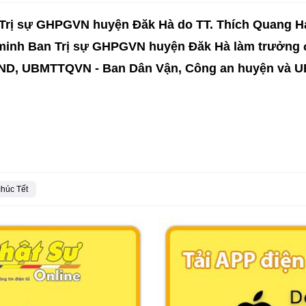
 Trị sự GHPGVN huyện Đăk Hà do TT. Thích Quang Hạ
inh Ban Trị sự GHPGVN huyện Đăk Hà làm trưởng đ
UBND, UBMTTQVN - Ban Dân Vận, Công an huyện và U
húc Tết