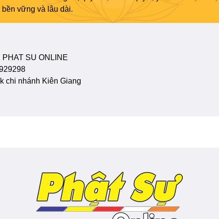
bền vững và lâu dài.
 PHAT SU ONLINE
929298
 chi nhánh Kiên Giang