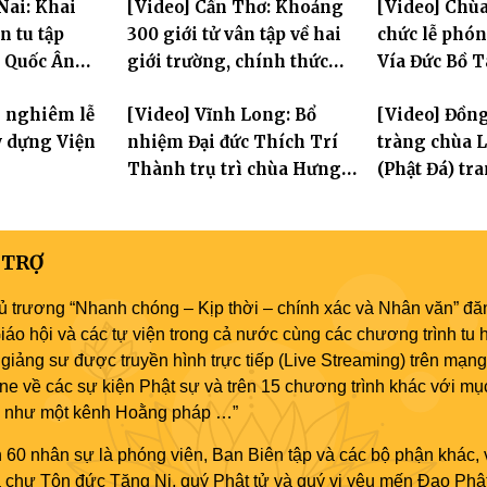
Nai: Khai
[Video] Cần Thơ: Khoảng
[Video] Chùa
thần hộ trì 
 tu tập
300 giới tử vân tập về hai
chức lễ phó
a Quốc Ân
giới trường, chính thức
Vía Đức Bồ 
bước vào ngày đầu Đại giới
Âm
g nghiêm lễ
[Video] Vĩnh Long: Bổ
[Video] Đồn
đàn Bửu Lai PL.2570
y dựng Viện
nhiệm Đại đức Thích Trí
tràng chùa 
Thành trụ trì chùa Hưng
(Phật Đá) t
Huệ
Tưởng niệm 
Hòa thượng
Sanh lần thứ
 TRỢ
ủ trương “Nhanh chóng – Kịp thời – chính xác và Nhân văn” đăn
áo hội và các tự viện trong cả nước cùng các chương trình tu h
giảng sư được truyền hình trực tiếp (Live Streaming) trên mạng
ne về các sự kiện Phật sự và trên 15 chương trình khác với mụ
áo như một kênh Hoằng pháp …”
 60 nhân sự là phóng viên, Ban Biên tập và các bộ phận khác, 
ủa chư Tôn đức Tăng Ni, quý Phật tử và quý vị yêu mến Đạo Phậ