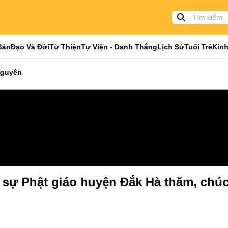
Bản
Đạo Và Đời
Từ Thiện
Tự Viện - Danh Thắng
Lịch Sử
Tuổi Trẻ
Kinh
Nguyên
ị sự Phật giáo huyện Đắk Hà thăm, chú