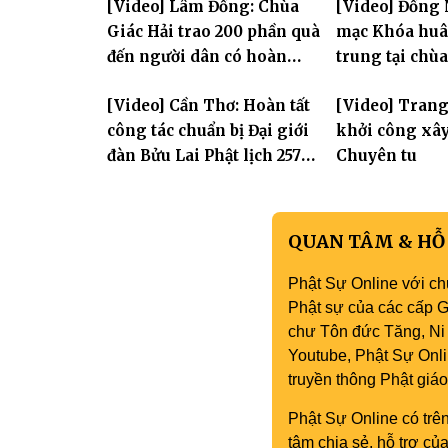
[Video] Lâm Đồng: Chùa
[Video] Đồng 
Giác Hải trao 200 phần quà
mạc Khóa huân
đến người dân có hoàn
trung tại chù
cảnh khó khăn tại xã Đơn
Khải Tường
[Video] Cần Thơ: Hoàn tất
[Video] Tran
Dương
công tác chuẩn bị Đại giới
khởi công xâ
đàn Bửu Lai Phật lịch 2570,
Chuyên tu
dự kiến hơn 300 giới tử
đăng đàn cầu giới
QUAN TÂM & HỖ
Phật Sự Online với ch
Phật sự của các cấp Gi
chư Tôn đức Tăng, Ni 
Youtube, Phật Sự Onli
truyền thông Phật gi
Phật Sự Online có trên
tâm chia sẻ, hỗ trợ c