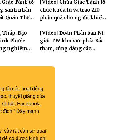
 Giác Tánh tổ
[Video] Chùa Giác Tánh tổ
Tam bảo
Tôn hiệu Đại giới đàn – về
ng sanh nhân
chức khóa tu và trao 220
hai giới trường
Tát Quán Thế
phần quà cho người khiếm
thị có hoàn cảnh khó khăn
g Tháp: Đạo
[Video] Đoàn Phân ban Ni
Linh Phước
giới TW khu vực phía Bắc
rang nghiêm
thăm, cúng dàng các
-Húy nhật cố
trường hạ tại Hà Nội nhân
 Thích Nhuận
mùa an cư PL.2570
 11
g tải các hoạt động
ọc, thuyết giảng của
 xã hội: Facebook,
c đích “ Đẩy mạnh
vì vậy rất cần sự quan
t để có được kinh phí