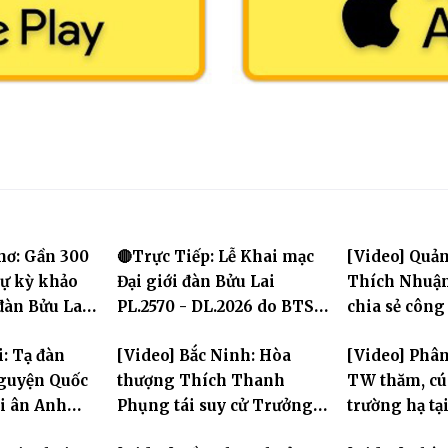
hơ: Gần 300
🔴Trực Tiếp: Lễ Khai mạc
[Video] Quản
dự kỳ khảo
Đại giới đàn Bửu Lai
Thích Nhuận
 đàn Bửu Lai
PL.2570 - DL.2026 do BTS
chia sẻ công
GHPGVN TP. Cần Thơ tổ
chính Giáo h
i: Tạ đàn
[Video] Bắc Ninh: Hòa
[Video] Phân
chức
chư hành gi
nguyện Quốc
thượng Thích Thanh
TW thăm, cú
ri ân Anh
Phụng tái suy cử Trưởng
trường hạ tạ
Ban Trị sự GHPGVN tỉnh
Hưng Yên: La