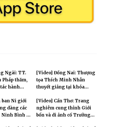
g Ngãi: TT.
[Video] Đồng Nai: Thượng
 Pháp thăm,
tọa Thích Minh Nhẫn
 tác hành
thuyết giảng tại khóa
ội và sách tấn
Huân tu tập trung PL.2570
 ban Ni giới
[Video] Cần Thơ: Trang
ả Ni
ng dàng các
nghiêm cung thỉnh Giới
i Ninh Bình và
bổn và di ảnh cố Trưởng
n tỏa tinh
lão Hòa thượng Bửu Lai –