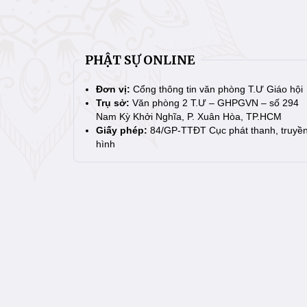
PHẬT SỰ ONLINE
Đơn vị:
Cổng thông tin văn phòng T.Ư Giáo hội
Trụ sở:
Văn phòng 2 T.Ư – GHPGVN – số 294
Nam Kỳ Khởi Nghĩa, P. Xuân Hòa, TP.HCM
Giấy phép:
84/GP-TTĐT Cục phát thanh, truyề
hình