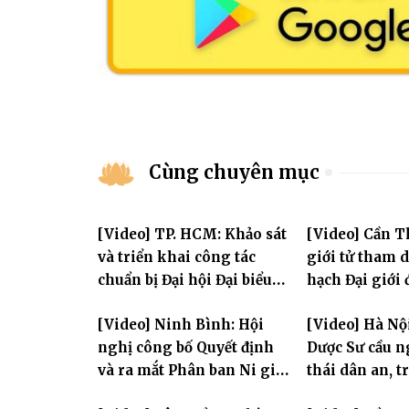
Cùng chuyên mục
[Video] TP. HCM: Khảo sát
[Video] Cần T
và triển khai công tác
giới tử tham 
chuẩn bị Đại hội Đại biểu
hạch Đại giới
Phật giáo toàn quốc lần
PL.2570
[Video] Ninh Bình: Hội
[Video] Hà Nộ
thứ X, nhiệm kỳ 2026-2031
nghị công bố Quyết định
Dược Sư cầu 
và ra mắt Phân ban Ni giới
thái dân an, t
tỉnh nhiệm kỳ 2026-2031
hùng Liệt sĩ