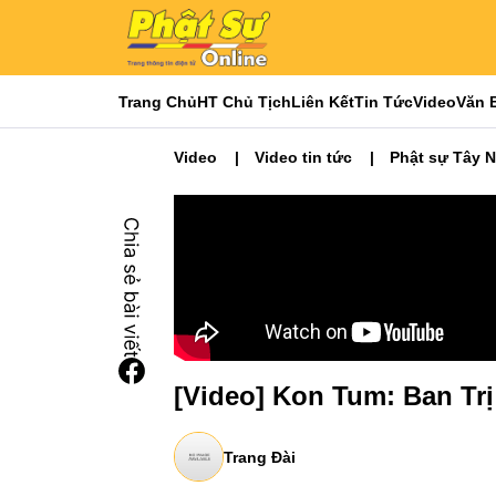
Trang Chủ
HT Chủ Tịch
Liên Kết
Tin Tức
Video
Văn 
Video
Video tin tức
Phật sự Tây 
[Video] Kon Tum: Ban Tr
Trang Đài