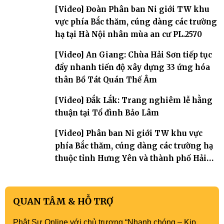
Nhuận Sanh lần thứ 11
[Video] Đoàn Phân ban Ni giới TW khu
vực phía Bắc thăm, cúng dàng các trường
hạ tại Hà Nội nhân mùa an cư PL.2570
[Video] An Giang: Chùa Hải Sơn tiếp tục
đẩy nhanh tiến độ xây dựng 33 ứng hóa
thân Bồ Tát Quán Thế Âm
[Video] Đắk Lắk: Trang nghiêm lễ hằng
thuận tại Tổ đình Bảo Lâm
[Video] Phân ban Ni giới TW khu vực
phía Bắc thăm, cúng dàng các trường hạ
thuộc tỉnh Hưng Yên và thành phố Hải
Phòng
QUAN TÂM & HỖ TRỢ
Phật Sự Online với chủ trương “Nhanh chóng – Kịp