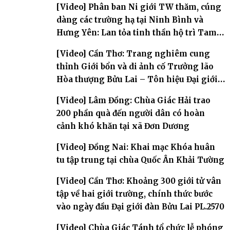
[Video] Phân ban Ni giới TW thăm, cúng
dàng các trường hạ tại Ninh Bình và
Hưng Yên: Lan tỏa tinh thần hộ trì Tam
bảo
[Video] Cần Thơ: Trang nghiêm cung
thỉnh Giới bổn và di ảnh cố Trưởng lão
Hòa thượng Bửu Lai – Tôn hiệu Đại giới
đàn – về hai giới trường
[Video] Lâm Đồng: Chùa Giác Hải trao
200 phần quà đến người dân có hoàn
cảnh khó khăn tại xã Đơn Dương
[Video] Đồng Nai: Khai mạc Khóa huân
tu tập trung tại chùa Quốc Ân Khải Tường
[Video] Cần Thơ: Khoảng 300 giới tử vân
tập về hai giới trường, chính thức bước
vào ngày đầu Đại giới đàn Bửu Lai PL.2570
[Video] Chùa Giác Tánh tổ chức lễ phóng