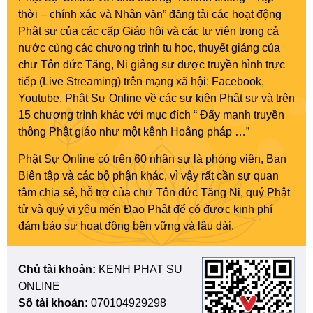
thời – chính xác và Nhân văn” đăng tải các hoạt động
Phật sự của các cấp Giáo hội và các tự viện trong cả
nước cùng các chương trình tu học, thuyết giảng của
chư Tôn đức Tăng, Ni giảng sư được truyền hình trực
tiếp (Live Streaming) trên mạng xã hội: Facebook,
Youtube, Phật Sự Online về các sự kiện Phật sự và trên
15 chương trình khác với mục đích “ Đẩy mạnh truyền
thông Phật giáo như một kênh Hoằng pháp …”
Phật Sự Online có trên 60 nhân sự là phóng viên, Ban
Biên tập và các bộ phận khác, vì vậy rất cần sự quan
tâm chia sẻ, hỗ trợ của chư Tôn đức Tăng Ni, quý Phật
tử và quý vị yêu mến Đạo Phật để có được kinh phí
đảm bảo sự hoạt động bền vững và lâu dài.
Chủ tài khoản:
KENH PHAT SU
ONLINE
Số tài khoản:
070104929298