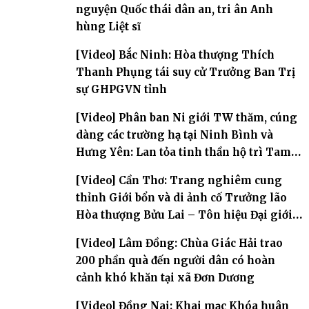
nguyện Quốc thái dân an, tri ân Anh
hùng Liệt sĩ
[Video] Bắc Ninh: Hòa thượng Thích
Thanh Phụng tái suy cử Trưởng Ban Trị
sự GHPGVN tỉnh
[Video] Phân ban Ni giới TW thăm, cúng
dàng các trường hạ tại Ninh Bình và
Hưng Yên: Lan tỏa tinh thần hộ trì Tam
bảo
[Video] Cần Thơ: Trang nghiêm cung
thỉnh Giới bổn và di ảnh cố Trưởng lão
Hòa thượng Bửu Lai – Tôn hiệu Đại giới
đàn – về hai giới trường
[Video] Lâm Đồng: Chùa Giác Hải trao
200 phần quà đến người dân có hoàn
cảnh khó khăn tại xã Đơn Dương
[Video] Đồng Nai: Khai mạc Khóa huân