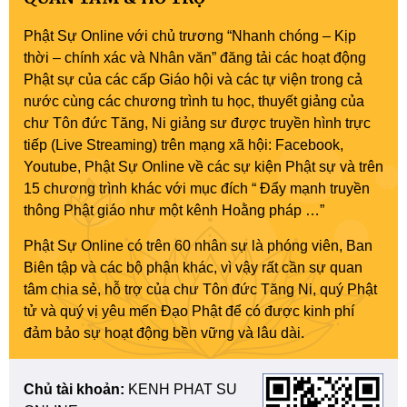
Phật Sự Online với chủ trương “Nhanh chóng – Kịp
thời – chính xác và Nhân văn” đăng tải các hoạt động
Phật sự của các cấp Giáo hội và các tự viện trong cả
nước cùng các chương trình tu học, thuyết giảng của
chư Tôn đức Tăng, Ni giảng sư được truyền hình trực
tiếp (Live Streaming) trên mạng xã hội: Facebook,
Youtube, Phật Sự Online về các sự kiện Phật sự và trên
15 chương trình khác với mục đích “ Đẩy mạnh truyền
thông Phật giáo như một kênh Hoằng pháp …”
Phật Sự Online có trên 60 nhân sự là phóng viên, Ban
Biên tập và các bộ phận khác, vì vậy rất cần sự quan
tâm chia sẻ, hỗ trợ của chư Tôn đức Tăng Ni, quý Phật
tử và quý vị yêu mến Đạo Phật để có được kinh phí
đảm bảo sự hoạt động bền vững và lâu dài.
Chủ tài khoản:
KENH PHAT SU