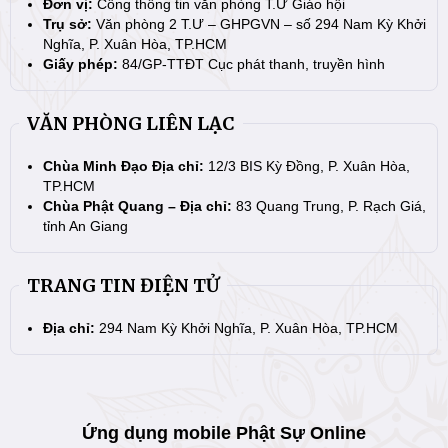
Đơn vị:
Cổng thông tin văn phòng T.Ư Giáo hội
Trụ sở:
Văn phòng 2 T.Ư – GHPGVN – số 294 Nam Kỳ Khởi
Nghĩa, P. Xuân Hòa, TP.HCM
Giấy phép:
84/GP-TTĐT Cục phát thanh, truyền hình
VĂN PHÒNG LIÊN LẠC
Chùa Minh Đạo Địa chỉ:
12/3 BIS Kỳ Đồng, P. Xuân Hòa,
TP.HCM
Chùa Phật Quang – Địa chỉ:
83 Quang Trung, P. Rạch Giá,
tỉnh An Giang
TRANG TIN ĐIỆN TỬ
Địa chỉ:
294 Nam Kỳ Khởi Nghĩa, P. Xuân Hòa, TP.HCM
Ứng dụng mobile Phật Sự Online