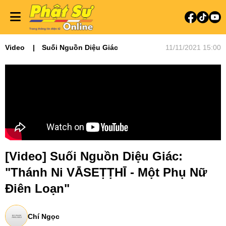
Video
Suối Nguồn Diệu Giác
11/11/2021 15:00
[Video] Suối Nguồn Diệu Giác:
"Thánh Ni VĀSEṬṬHĪ - Một Phụ Nữ
Điên Loạn"
Chí Ngọc