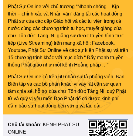
Phật Sự Online với chủ trương “Nhanh chóng – Kịp
thời – chính xác và Nhân văn” đăng tải các hoạt động
Phật sự của các cấp Giáo hội và các tự viện trong cả
nước cùng các chương trình tu học, thuyết giảng của
chư Tôn đức Tăng, Ni giảng sư được truyền hình trực
tiếp (Live Streaming) trên mạng xã hội: Facebook,
Youtube, Phật Sự Online về các sự kiện Phật sự và trên
15 chương trình khác với mục đích “ Đẩy mạnh truyền
thông Phật giáo như một kênh Hoằng pháp …”
Phật Sự Online có trên 60 nhân sự là phóng viên, Ban
Biên tập và các bộ phận khác, vì vậy rất cần sự quan
tâm chia sẻ, hỗ trợ của chư Tôn đức Tăng Ni, quý Phật
tử và quý vị yêu mến Đạo Phật để có được kinh phí
đảm bảo sự hoạt động bền vững và lâu dài.
Chủ tài khoản:
KENH PHAT SU
ONLINE