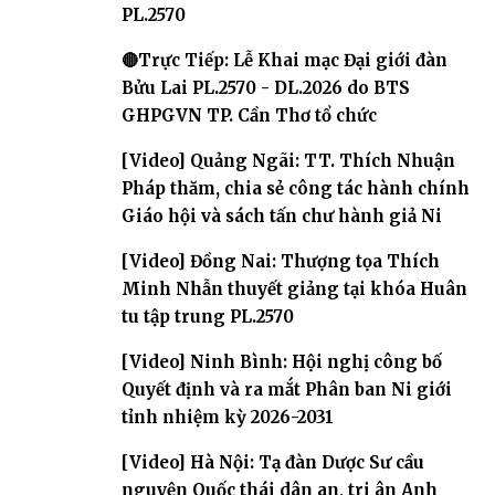
PL.2570
🔴Trực Tiếp: Lễ Khai mạc Đại giới đàn
Bửu Lai PL.2570 - DL.2026 do BTS
GHPGVN TP. Cần Thơ tổ chức
[Video] Quảng Ngãi: TT. Thích Nhuận
Pháp thăm, chia sẻ công tác hành chính
Giáo hội và sách tấn chư hành giả Ni
[Video] Đồng Nai: Thượng tọa Thích
Minh Nhẫn thuyết giảng tại khóa Huân
tu tập trung PL.2570
[Video] Ninh Bình: Hội nghị công bố
Quyết định và ra mắt Phân ban Ni giới
tỉnh nhiệm kỳ 2026-2031
[Video] Hà Nội: Tạ đàn Dược Sư cầu
nguyện Quốc thái dân an, tri ân Anh