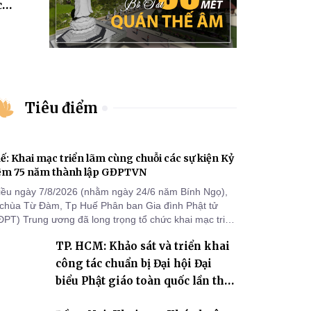
c
 Ni
 Thành
Tiêu điểm
ế: Khai mạc triển lãm cùng chuỗi các sự kiện Kỷ
ệm 75 năm thành lập GĐPTVN
iều ngày 7/8/2026 (nhằm ngày 24/6 năm Bính Ngọ),
i chùa Từ Đàm, Tp Huế Phân ban Gia đình Phật tử
ĐPT) Trung ương đã long trọng tổ chức khai mạc triển
m cùng chuỗi các sự kiện chào mừng Kỷ niệm 75 năm
TP. HCM: Khảo sát và triển khai
ành lập GĐPTVN.
công tác chuẩn bị Đại hội Đại
biểu Phật giáo toàn quốc lần thứ
X, nhiệm kỳ 2026-2031