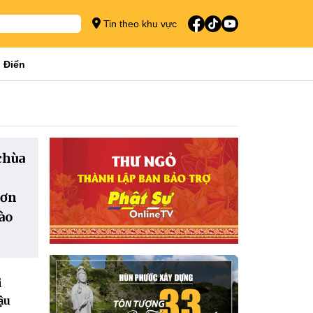
Tin theo khu vực
 Điển
chùa
hơn
ào
i
ậu