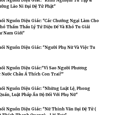
Suối Nguồn Diệu Giác: "Kinh Nghiệm Tu Tập &
ưởng Lão Ni Đại Đệ Tử Phật"
Suối Nguồn Diệu Giác: "Các Chướng Ngại Làm Cho
Khó Thẩm Thấu Lý Tứ Diệu Đế Và Khó Tu Giải
ư Nam Giới"
uối Nguồn Diệu Giác: "Người Phụ Nữ Và Việc Tu
uối Nguồn Diệu Giác:"Vì Sao Người Phương
c Nước Châu Á Thích Con Trai?"
uối Nguồn Diệu Giác: "Những Luật Lệ, Phong
Quán, Luật Pháp Ấn Độ Đối Với Phụ Nữ"
uối Nguồn Diệu Giác: "Nữ Thinh Văn Đại Đệ Tử (