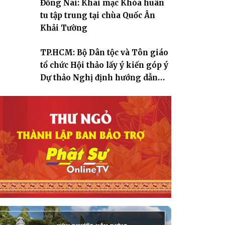
Đồng Nai: Khai mạc Khóa huân
tu tập trung tại chùa Quốc Ân
Khải Tường
TP.HCM: Bộ Dân tộc và Tôn giáo
tổ chức Hội thảo lấy ý kiến góp ý
Dự thảo Nghị định hướng dẫn
thi hành Luật Tín ngưỡng, tôn
giáo