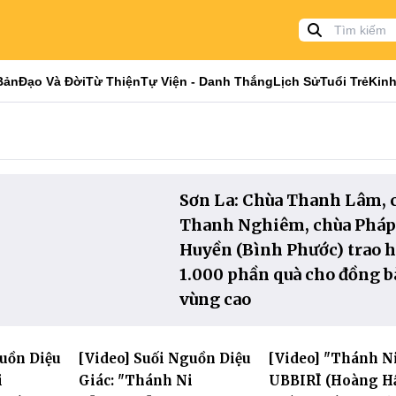
Bản
Đạo Và Đời
Từ Thiện
Tự Viện - Danh Thắng
Lịch Sử
Tuổi Trẻ
Kinh
Sơn La: Chùa Thanh Lâm, 
Thanh Nghiêm, chùa Pháp
Huyền (Bình Phước) trao 
1.000 phần quà cho đồng b
vùng cao
guồn Diệu
[Video] Suối Nguồn Diệu
[Video] "Thánh N
i
Giác: "Thánh Ni
UBBIRĪ (Hoàng H