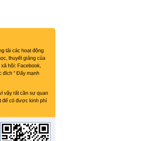
g tải các hoạt động
ọc, thuyết giảng của
 xã hội: Facebook,
c đích “ Đẩy mạnh
vì vậy rất cần sự quan
t để có được kinh phí