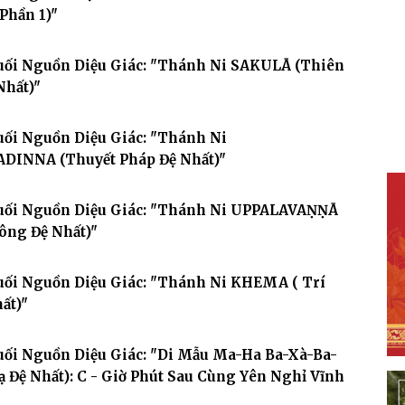
 Phần 1)"
Suối Nguồn Diệu Giác: "Thánh Ni SAKULĀ (Thiên
Nhất)"
uối Nguồn Diệu Giác: "Thánh Ni
INNA (Thuyết Pháp Đệ Nhất)"
Suối Nguồn Diệu Giác: "Thánh Ni UPPALAVAṆṆĀ
ông Đệ Nhất)"
Suối Nguồn Diệu Giác: "Thánh Ni KHEMA ( Trí
ất)"
uối Nguồn Diệu Giác: "Di Mẫu Ma-Ha Ba-Xà-Ba-
ạ Đệ Nhất): C - Giờ Phút Sau Cùng Yên Nghỉ Vĩnh