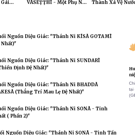
 Gái
VĀSEṬṬHĪ - Một Phụ Nữ
Thành Xá Vệ Nướ
Nhiều
Điên Loạn"
KOSALA) - Thánh
SELĀ (Công Chúa
ĀḶAVI)"
Suối Nguồn Diệu Giác: "Thánh Ni KĪSĀ GOTAMĪ
 Nhất)"
Suối Nguồn Diệu Giác: "Thánh Ni SUNDARĪ
hiền Định Đệ Nhất)"
Hu
ni
Ch
Suối Nguồn Diệu Giác: "Thánh Ni BHADDĀ
tạ
ESĀ (Thắng Trí Mau Lẹ Đệ Nhất)"
(G
lã
th
Suối Nguồn Diệu Giác: "Thánh Ni SONĀ - Tinh
ất ( Phần 2)"
uối Nguồn Diệu Giác: "Thánh Ni SONĀ - Tinh Tấn