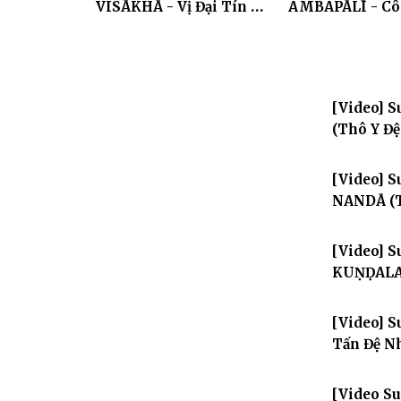
VISĀKHĀ - Vị Đại Tín Nữ
AMBAPĀLĪ - Cô
Hộ Trì Tam Bảo"
Giang Hồ Gây 
Sóng Gió"
[Video] 
(Thô Y Đệ
[Video] 
NANDĀ (T
[Video] 
KUṆḌALAK
[Video] 
Tấn Đệ Nh
[Video S