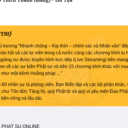
Thích Thanh Quang) - Lời Tựa"
 TRỢ
ủ trương “Nhanh chóng – Kịp thời – chính xác và Nhân văn” đăn
áo hội và các tự viện trong cả nước cùng các chương trình tu h
giảng sư được truyền hình trực tiếp (Live Streaming) trên mạng
ne về các sự kiện Phật sự và trên 15 chương trình khác với mụ
áo như một kênh Hoằng pháp …”
 60 nhân sự là phóng viên, Ban Biên tập và các bộ phận khác, 
ủa chư Tôn đức Tăng Ni, quý Phật tử và quý vị yêu mến Đạo Phậ
bền vững và lâu dài.
 PHAT SU ONLINE