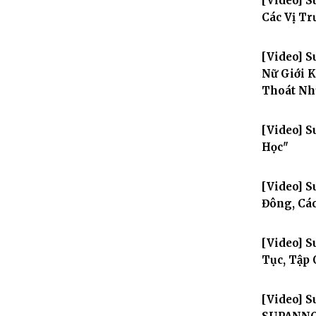
[Video] 
Các Vị Tr
[Video] 
Nữ Giới 
Thoát Nh
[Video] S
Học"
[Video] S
Đông, Cá
[Video] S
Tục, Tập 
[Video] S