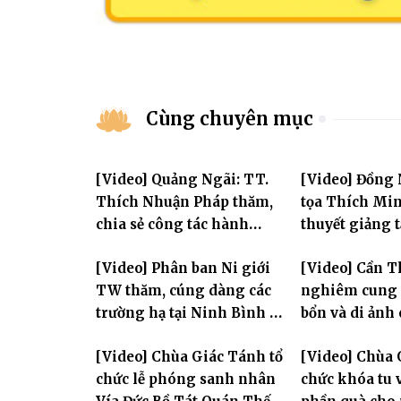
Cùng chuyên mục
[Video] Quảng Ngãi: TT.
[Video] Đồng
Thích Nhuận Pháp thăm,
tọa Thích Mi
chia sẻ công tác hành
thuyết giảng 
chính Giáo hội và sách tấn
Huân tu tập t
[Video] Phân ban Ni giới
[Video] Cần T
chư hành giả Ni
TW thăm, cúng dàng các
nghiêm cung 
trường hạ tại Ninh Bình và
bổn và di ảnh
Hưng Yên: Lan tỏa tinh
lão Hòa thượn
[Video] Chùa Giác Tánh tổ
[Video] Chùa 
thần hộ trì Tam bảo
Tôn hiệu Đại g
chức lễ phóng sanh nhân
chức khóa tu v
hai giới trườ