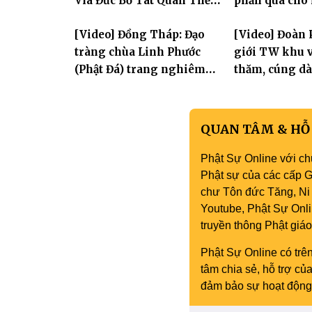
Vía Đức Bồ Tát Quán Thế
phần quà cho
Âm
thị có hoàn c
[Video] Đồng Tháp: Đạo
[Video] Đoàn 
tràng chùa Linh Phước
giới TW khu v
(Phật Đá) trang nghiêm
thăm, cúng dà
Tưởng niệm -Húy nhật cố
trường hạ tại
Hòa thượng Thích Nhuận
mùa an cư PL.
Sanh lần thứ 11
QUAN TÂM & HỖ
Phật Sự Online với ch
Phật sự của các cấp Gi
chư Tôn đức Tăng, Ni 
Youtube, Phật Sự Onli
truyền thông Phật gi
Phật Sự Online có trên
tâm chia sẻ, hỗ trợ c
đảm bảo sự hoạt động 