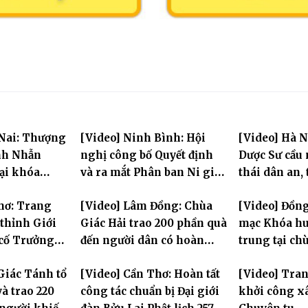
 Nai: Thượng
[Video] Ninh Bình: Hội
[Video] Hà N
nh Nhẫn
nghị công bố Quyết định
Dược Sư cầu
tại khóa
và ra mắt Phân ban Ni giới
thái dân an, 
rung PL.2570
tỉnh nhiệm kỳ 2026-2031
hùng Liệt sĩ
hơ: Trang
[Video] Lâm Đồng: Chùa
[Video] Đồng
thỉnh Giới
Giác Hải trao 200 phần quà
mạc Khóa hu
 cố Trưởng
đến người dân có hoàn
trung tại ch
g Bửu Lai –
cảnh khó khăn tại xã Đơn
Khải Tường
Giác Tánh tổ
[Video] Cần Thơ: Hoàn tất
[Video] Tra
iới đàn – về
Dương
à trao 220
công tác chuẩn bị Đại giới
khởi công x
ng