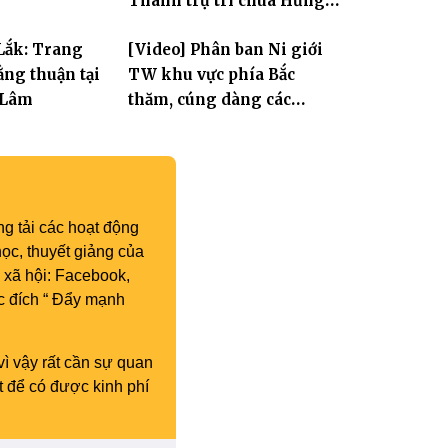
Thành trụ trì chùa Hưng
Huệ
Lắk: Trang
[Video] Phân ban Ni giới
ng thuận tại
TW khu vực phía Bắc
 Lâm
thăm, cúng dàng các
trường hạ thuộc tỉnh Hưng
Yên và thành phố Hải
Phòng
g tải các hoạt động
ọc, thuyết giảng của
 xã hội: Facebook,
c đích “ Đẩy mạnh
vì vậy rất cần sự quan
t để có được kinh phí