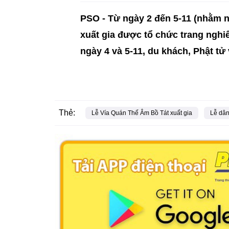
PSO -
Từ ngày 2 đến 5-11 (nhằm n
xuất gia được tổ chức trang nghiê
ngày 4 và 5-11, du khách, Phật tử
Thẻ:
Lễ Vía Quán Thế Âm Bồ Tát xuất gia
Lễ dân