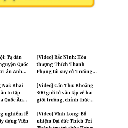
ội: Tạ đàn
[Video] Bắc Ninh: Hòa
 nguyện Quốc
thượng Thích Thanh
tri ân Anh
Phụng tái suy cử Trưởng
Ban Trị sự GHPGVN tỉnh
 Nai: Khai
[Video] Cần Thơ: Khoảng
ân tu tập
300 giới tử vân tập về hai
ùa Quốc Ân
giới trường, chính thức
bước vào ngày đầu Đại giới
ng nghiêm lễ
[Video] Vĩnh Long: Bổ
đàn Bửu Lai PL.2570
ây dựng Viện
nhiệm Đại đức Thích Trí