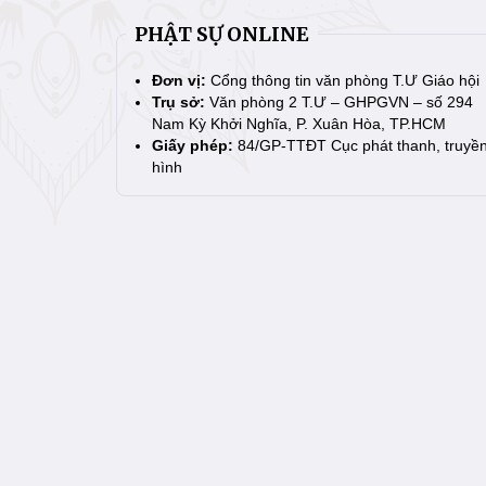
PHẬT SỰ ONLINE
Đơn vị:
Cổng thông tin văn phòng T.Ư Giáo hội
Trụ sở:
Văn phòng 2 T.Ư – GHPGVN – số 294
Nam Kỳ Khởi Nghĩa, P. Xuân Hòa, TP.HCM
Giấy phép:
84/GP-TTĐT Cục phát thanh, truyề
hình