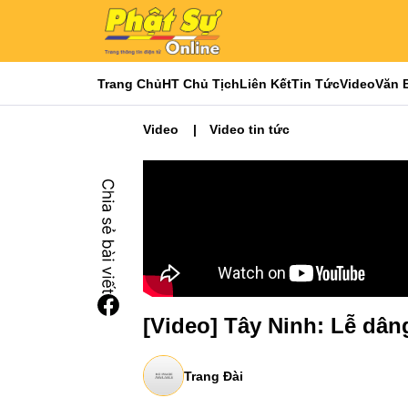
Trang Chủ
HT Chủ Tịch
Liên Kết
Tin Tức
Video
Văn 
Video
Video tin tức
[Video] Tây Ninh: Lễ dân
Trang Đài