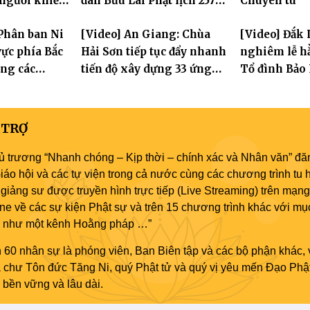
 người khiếm
đàn Bửu Lai Phật lịch 2570,
Chuyên tu
ảnh khó khăn
dự kiến hơn 300 giới tử
Phân ban Ni
[Video] An Giang: Chùa
[Video] Đắk 
đăng đàn cầu giới
ực phía Bắc
Hải Sơn tiếp tục đẩy nhanh
nghiêm lễ hằ
ng các
tiến độ xây dựng 33 ứng
Tổ đình Bảo
 Hà Nội nhân
hóa thân Bồ Tát Quán Thế
2570
Âm
 TRỢ
ủ trương “Nhanh chóng – Kịp thời – chính xác và Nhân văn” đăn
áo hội và các tự viện trong cả nước cùng các chương trình tu h
giảng sư được truyền hình trực tiếp (Live Streaming) trên mạng
ne về các sự kiện Phật sự và trên 15 chương trình khác với mụ
áo như một kênh Hoằng pháp …”
 60 nhân sự là phóng viên, Ban Biên tập và các bộ phận khác, 
ủa chư Tôn đức Tăng Ni, quý Phật tử và quý vị yêu mến Đạo Phậ
bền vững và lâu dài.