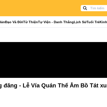
Bản
Đạo Và Đời
Từ Thiện
Tự Viện - Danh Thắng
Lịch Sử
Tuổi Trẻ
Kinh
g đăng - Lễ Vía Quán Thế Âm Bồ Tát xuấ