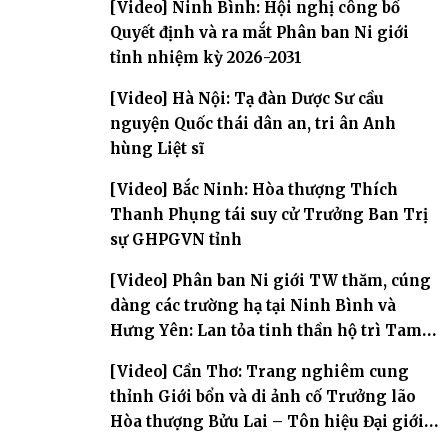
[Video] Ninh Bình: Hội nghị công bố
Quyết định và ra mắt Phân ban Ni giới
tỉnh nhiệm kỳ 2026-2031
[Video] Hà Nội: Tạ đàn Dược Sư cầu
nguyện Quốc thái dân an, tri ân Anh
hùng Liệt sĩ
[Video] Bắc Ninh: Hòa thượng Thích
Thanh Phụng tái suy cử Trưởng Ban Trị
sự GHPGVN tỉnh
[Video] Phân ban Ni giới TW thăm, cúng
dàng các trường hạ tại Ninh Bình và
Hưng Yên: Lan tỏa tinh thần hộ trì Tam
bảo
[Video] Cần Thơ: Trang nghiêm cung
thỉnh Giới bổn và di ảnh cố Trưởng lão
Hòa thượng Bửu Lai – Tôn hiệu Đại giới
đàn – về hai giới trường