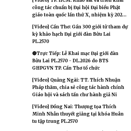
[Video] TP. HCM: Khảo sát và triển khai
công tác chuẩn bị Đại hội Đại biểu Phật
giáo toàn quốc lần thứ X, nhiệm kỳ 2026-
2031
[Video] Cần Thơ: Gần 300 giới tử tham dự
kỳ khảo hạch Đại giới đàn Bửu Lai
PL.2570
🔴Trực Tiếp: Lễ Khai mạc Đại giới đàn
Bửu Lai PL.2570 - DL.2026 do BTS
GHPGVN TP. Cần Thơ tổ chức
[Video] Quảng Ngãi: TT. Thích Nhuận
Pháp thăm, chia sẻ công tác hành chính
Giáo hội và sách tấn chư hành giả Ni
[Video] Đồng Nai: Thượng tọa Thích
Minh Nhẫn thuyết giảng tại khóa Huân
tu tập trung PL.2570