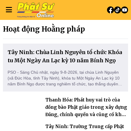
Hoạt động Hoằng pháp
Tây Ninh: Chùa Linh Nguyên tổ chức Khóa
tu Một Ngày An Lạc kỳ 10 năm Bính Ngọ
PSO - Sáng Chủ nhật, ngày 9-8-2026, tại chùa Linh Nguyên
(xã Đức Hòa, tỉnh Tây Ninh), khóa tu Một Ngày An Lạc kỳ 10
năm Bính Ngọ được trang nghiêm tổ chức, tạo thắng duyên
để hàng Phật tử tại gia trở về nương tựa Tam bảo, lắng đọng
thân tâm và vun bồi đời sống thiện lành.
Thanh Hóa: Phát huy vai trò của
đồng bào Phật giáo trong xây dựng
Đảng, chính quyền và củng cố khối
đại đoàn kết toàn dân tộc
Tây Ninh: Trường Trung cấp Phật