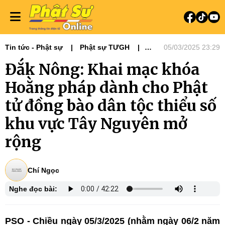
Tin tức - Phật sự
Phật sự TƯGH
05/03/2025 23:29
Hoạt động Hoằng pháp
Nổi bật
Đắk Nông: Khai mạc khóa
Tiêu điểm
13 Ban - Viện GHPGVN
Ban Hoằng pháp
Tin tức
Hoằng pháp dành cho Phật
tử đồng bào dân tộc thiểu số
khu vực Tây Nguyên mở
rộng
Chí Ngọc
Nghe đọc bài:
PSO - Chiều ngày 05/3/2025 (nhằm ngày 06/2 năm