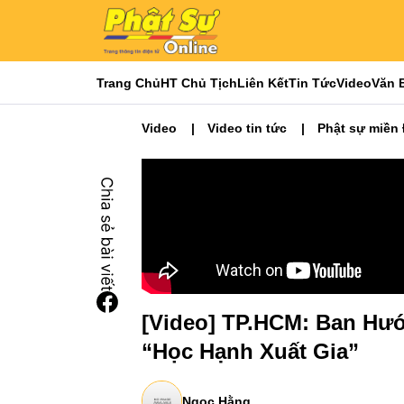
Trang Chủ
HT Chủ Tịch
Liên Kết
Tin Tức
Video
Văn 
Video
Video tin tức
Phật sự miền
[Video] TP.HCM: Ban Hướ
“Học Hạnh Xuất Gia”
Ngọc Hằng