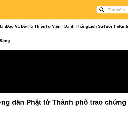
Bản
Đạo Và Đời
Từ Thiện
Tự Viện - Danh Thắng
Lịch Sử
Tuổi Trẻ
Kinh
 Đông
ng dẫn Phật tử Thành phố trao chứng 