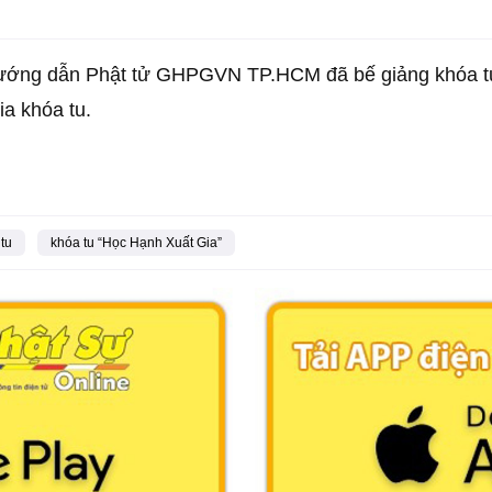
ướng dẫn Phật tử GHPGVN TP.HCM đã bế giảng khóa tu
ia khóa tu.
tu
khóa tu “Học Hạnh Xuất Gia”