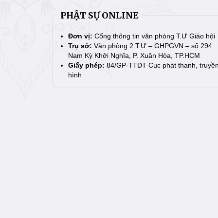
PHẬT SỰ ONLINE
Đơn vị:
Cổng thông tin văn phòng T.Ư Giáo hội
Trụ sở:
Văn phòng 2 T.Ư – GHPGVN – số 294
Nam Kỳ Khởi Nghĩa, P. Xuân Hòa, TP.HCM
Giấy phép:
84/GP-TTĐT Cục phát thanh, truyề
hình