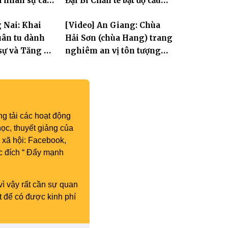
a nhân sự các
Đại Bi Chẩn tế bạt độ cầu
ộc
quốc thái dân an
 Nai: Khai
[Video] An Giang: Chùa
ân tu dành
Hải Sơn (chùa Hang) trang
sự và Tăng Ni
nghiêm an vị tôn tượng
Hoa Nghiêm Tam Thánh
nhân lễ vía Đức Quán Thế
Âm Bồ tát thành đạo
g tải các hoạt động
ọc, thuyết giảng của
 xã hội: Facebook,
c đích “ Đẩy mạnh
vì vậy rất cần sự quan
t để có được kinh phí