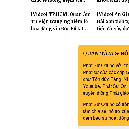
chức lễ tưởng niệm vía
khóa sinh hoạ
Quán Thế Âm Bồ Tát
mùa hè "Tay 
[Video] TP.HCM: Quan Âm
[Video] An Gi
thành đạo và lễ Quy y Tam
tay con" lần II
Tu Viện trang nghiêm lễ
Hải Sơn tiếp 
bảo
hoa đăng vía Đức Bồ tát
tiến độ xây d
Quán Thế Âm thành đạo
hóa thân Bồ 
Âm
QUAN TÂM & HỖ
Phật Sự Online với ch
Phật sự của các cấp Gi
chư Tôn đức Tăng, Ni 
Youtube, Phật Sự Onli
truyền thông Phật gi
Phật Sự Online có trên
tâm chia sẻ, hỗ trợ c
đảm bảo sự hoạt động 