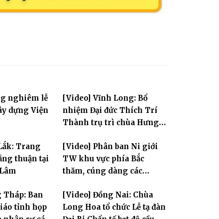
ng nghiêm lễ
[Video] Vĩnh Long: Bổ
ây dựng Viện
nhiệm Đại đức Thích Trí
Thành trụ trì chùa Hưng
Huệ
Lắk: Trang
[Video] Phân ban Ni giới
ng thuận tại
TW khu vực phía Bắc
 Lâm
thăm, cúng dàng các
trường hạ thuộc tỉnh Hưng
g Tháp: Ban
[Video] Đồng Nai: Chùa
Yên và thành phố Hải
giáo tỉnh họp
Long Hoa tổ chức Lễ tạ đàn
Phòng