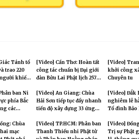
Giác Tánh tổ
[Video] Cần Thơ: Hoàn tất
[Video] Tra
à trao 220
công tác chuẩn bị Đại giới
khởi công x
 người khiếm
đàn Bửu Lai Phật lịch 2570,
Chuyên tu
ảnh khó khăn
dự kiến hơn 300 giới tử
Phân ban Ni
[Video] An Giang: Chùa
[Video] Đắk 
đăng đàn cầu giới
ực phía Bắc
Hải Sơn tiếp tục đẩy nhanh
nghiêm lễ hằ
ng các
tiến độ xây dựng 33 ứng
Tổ đình Bảo
 Hà Nội nhân
hóa thân Bồ Tát Quán Thế
Đồng: Chùa
[Video] TP.HCM: Phân ban
[Video] Đồn
2570
Âm
hai mạc
Thanh Thiếu nhi Phật tử
Trị sự Phật 