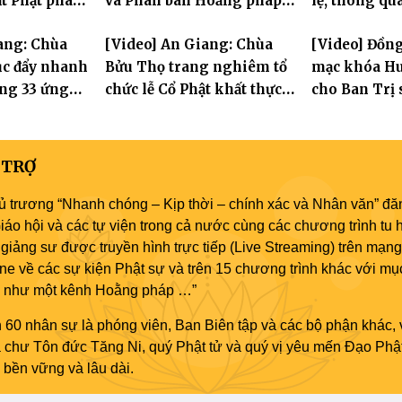
t Phật pháp
và Phân ban Hoằng pháp
lệ, thông qu
Phật trong
Thanh thiếu niên TƯ tổng
Ban trực thu
ang: Chùa
[Video] An Giang: Chùa
[Video] Đồng
kết công tác Phật sự nhiệm
tục đẩy nhanh
Bửu Thọ trang nghiêm tổ
mạc khóa Hu
kỳ IX (2022 – 2027)
ựng 33 ứng
chức lễ Cổ Phật khất thực
cho Ban Trị 
Tát Quán Thế
và khai kinh Địa Tạng
an cư tại chỗ
 TRỢ
ủ trương “Nhanh chóng – Kịp thời – chính xác và Nhân văn” đăn
áo hội và các tự viện trong cả nước cùng các chương trình tu h
giảng sư được truyền hình trực tiếp (Live Streaming) trên mạng
ne về các sự kiện Phật sự và trên 15 chương trình khác với mụ
áo như một kênh Hoằng pháp …”
 60 nhân sự là phóng viên, Ban Biên tập và các bộ phận khác, 
ủa chư Tôn đức Tăng Ni, quý Phật tử và quý vị yêu mến Đạo Phậ
bền vững và lâu dài.